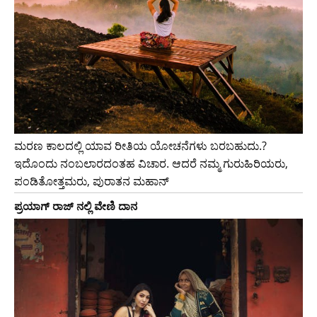
ಮರಣ ಕಾಲದಲ್ಲಿ ಯಾವ ರೀತಿಯ ಯೋಚನೆಗಳು ಬರಬಹುದು.?
ಇದೊಂದು ನಂಬಲಾರದಂತಹ ವಿಚಾರ. ಆದರೆ ನಮ್ಮ ಗುರುಹಿರಿಯರು,
ಪಂಡಿತೋತ್ತಮರು, ಪುರಾತನ ಮಹಾನ್
ಪ್ರಯಾಗ್ ರಾಜ್ ನಲ್ಲಿ ವೇಣಿ ದಾನ