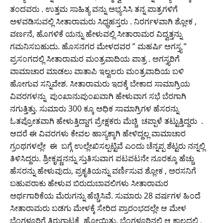
ತಂದವರು . ಉತ್ತಮ ಸಾಹಿತ್ಯ ವನ್ನು ಅಭ್ಯಸಿಸಿ ತನ್ನ ಪಾತ್ರಗಳಿಗೆ
ಅಳವಡಿಸುವಲ್ಲಿ ಸೀತಾರಾಮರು ಸಿಧ್ಧಹಸ್ತರು . ನಿರರ್ಗಳವಾಗಿ ಶ್ಲೋಕ ,
ವರ್ಣನೆ, ಹೊಗಳಿಕೆ ಯನ್ನು ಹೇಳುವಲ್ಲಿ ಸೀತಾರಾಮರ ವಿದ್ವತ್ತನ್ನು
ಗಮನಿಸಬಹುದು. ಹೊಸನಗರ ಮೇಳದವರ ” ಮಹರ್ಷಿ ಅಗಸ್ತ್ಯ ”
ಪ್ರಸಂಗದಲ್ಲಿ ಸೀತಾರಾಮರ ಮಂತ್ರವಾದಿಯ ಪಾತ್ರ . ಅಗಸ್ತ್ಯರಿಗೆ
ವಾಮಾಚಾರ ಮಾಡಲು ವಾತಾಪಿ ಇಲ್ವಲರು ಮಂತ್ರವಾದಿಯ ಬಳಿ
ಹೋಗುವ ಸನ್ನಿವೇಶ. ಸೀತಾರಾಮರು ಇದಕ್ಕೆ ಬೇಕಾದ ಸಾಮಾಗ್ರಿಯ
ವಿವರಗಳನ್ನು ಪುಂಖಾನುಪುಂಖವಾಗಿ ಹೇಳುವಾಗ ಸಭೆ ಬೆರಗಾಗಿ
ನಗುತ್ತಿತ್ತು. ಸುಮಾರು 300 ಕ್ಕೂ ಅಧಿಕ ಸಾಮಾಗ್ರಿಗಳ ಹೆಸರನ್ನು
ಓತಪ್ರೋತವಾಗಿ ಹೇಳುತ್ತಿದ್ದಾಗ ಪ್ರೇಕ್ಷಕರು ಮೆಚ್ಚಿ ಚಪ್ಪಾಳೆ ತಟ್ಟುತ್ತಿದ್ದರು .
ಆದರೆ ಈ ವಿವರಗಳು ಕೇವಲ ಹಾಸ್ಯಕ್ಕಾಗಿ ಹೇಳಿದ್ದಲ್ಲ ವಾಮಾಚಾರ
ಗ್ರಂಥಗಳಲ್ಲೇ ಈ ಬಗ್ಗೆ ಉಲ್ಲೇಖಿಸಲ್ಪಟ್ಟಿವೆ ಎಂದು ಚೆನ್ನಪ್ಪ ಶೆಟ್ಟರು ನನ್ನಲ್ಲಿ
ತಿಳಿಸಿದ್ದರು. ಶ್ರೀಕೃಷ್ಣನನ್ನು ಸ್ತುತಿಸುವಾಗ ಪಟಪಟನೇ ನೂರಕ್ಕೂ ಹೆಚ್ಚು
ಹೆಸರನ್ನು ಹೇಳುವುದು, ಪ್ರಕೃತಿಯನ್ನು ವರ್ಣಿಸುವ ಶ್ಲೋಕ , ಅರಸನಿಗೆ
ಬಹುಪರಾಕು ಹೇಳುವ ಬಿರುದುಬಾವಲಿಗಳು ಸೀತಾರಾಮರ
ಅರ್ಥಗಾರಿಕೆಯ ಮೆರುಗನ್ನು ಹೆಚ್ಚಿಸಿವೆ. ಸುಮಾರು 28 ವರ್ಷಗಳ ಹಿಂದೆ
ಸೀತಾರಾಮರು ಬಡಗು ಮೇಳಕ್ಕೆ ಸೇರಿದ ಪ್ರಾರಂಭದಲ್ಲೇ ಆ ಮೇಳ
ಬೆಂಗಳೂರಿಗೆ ತಿರುಗಾಟಕ್ಕೆ ಹೋಯಿತು. ಬೆಂಗಳೂರಿನಲ್ಲಿ ಆ ಕಾಲದಲ್ಲಿ ,