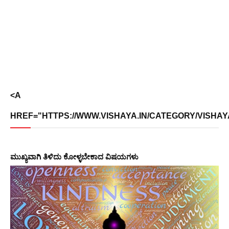
<A
HREF="HTTPS://WWW.VISHAYA.IN/CATEGORY/VISHAY
ಮುಖ್ಯವಾಗಿ ತಿಳಿದು ಕೋಳ್ಳಬೇಕಾದ ವಿಷಯಗಳು