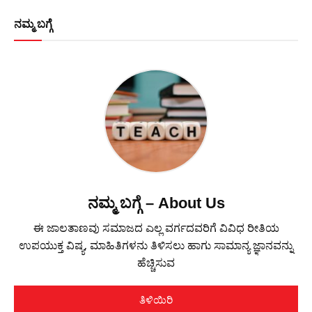
ನಮ್ಮ ಬಗ್ಗೆ
ನಮ್ಮ ಬಗ್ಗೆ – About Us
ಈ ಜಾಲತಾಣವು ಸಮಾಜದ ಎಲ್ಲ ವರ್ಗದವರಿಗೆ ವಿವಿಧ ರೀತಿಯ
ಉಪಯುಕ್ತ ವಿಷ್ಯ, ಮಾಹಿತಿಗಳನು ತಿಳಿಸಲು ಹಾಗು ಸಾಮಾನ್ಯ ಜ್ಞಾನವನ್ನು
ಹೆಚ್ಚಿಸುವ
ತಿಳಿಯಿರಿ