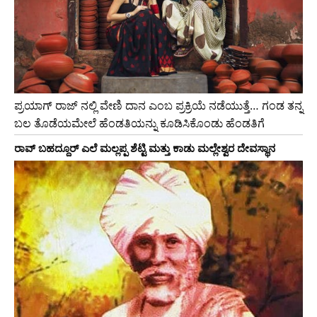
ಪ್ರಯಾಗ್ ರಾಜ್ ನಲ್ಲಿ ವೇಣಿ ದಾನ ಎಂಬ ಪ್ರಕ್ರಿಯೆ ನಡೆಯುತ್ತೆ… ಗಂಡ ತನ್ನ
ಬಲ ತೊಡೆಯಮೇಲೆ ಹೆಂಡತಿಯನ್ನು ಕೂಡಿಸಿಕೊಂಡು ಹೆಂಡತಿಗೆ
ರಾವ್ ಬಹದ್ದೂರ್ ಎಲೆ ಮಲ್ಲಪ್ಪ ಶೆಟ್ಟಿ ಮತ್ತು ಕಾಡು ಮಲ್ಲೇಶ್ವರ ದೇವಸ್ಥಾನ