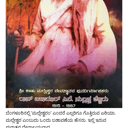
ಬೆಂಗಳೂರಿನಲ್ಲಿ ‘ಮಲ್ಲೇಶ್ವರಂ’ ಎಂದರೆ ಎಲ್ಲರಿಗೂ ಗೊತ್ತಿರುವ ಏರಿಯಾ.
ಮಲ್ಲೇಶ್ವರ ಎಂಬುದು ಒಂದು ಬಡಾವಣೆಯ ಹೆಸರು. ಇಲ್ಲಿ ಇರುವ
ಪುರಾತನ ದೇವಾಲಯವಾದ