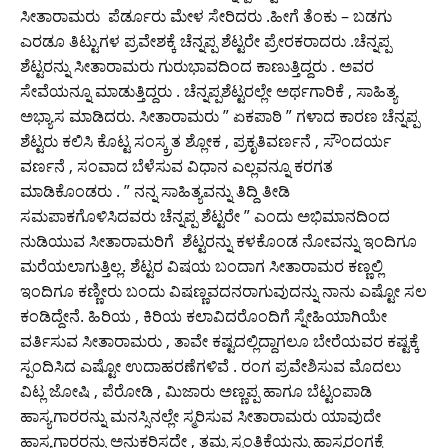
ಸೀತಾರಾಮರು ಪೆರ್ಡೂರು ಮೇಳ ಸೇರಿದರು .ಹೀಗೆ ತೆಂಕು – ಬಡಗು
ಎರಡೂ ತಿಟ್ಟುಗಳ ಪ್ರವೇಶಕ್ಕೆ ಚೆನ್ನಪ್ಪ ಶೆಟ್ಟರೇ ಪ್ರೇರಕರಾದರು .ಚೆನ್ನಪ್ಪ
ಶೆಟ್ಟರನ್ನು ಸೀತಾರಾಮರು ಗುರುಭಾವದಿಂದ ಕಾಣುತ್ತಿದ್ದರು . ಅವರ
ಸೇವೆಯನ್ನೂ ಮಾಡುತ್ತಿದ್ದರು . ಚೆನ್ನಪ್ಪಶೆಟ್ಟರಲ್ಲೇ ಅರ್ಥಗಾರಿಕೆ , ಸಾಹಿತ್ಯ
ಅಭ್ಯಾಸ ಮಾಡಿದರು. ಸೀತಾರಾಮರು ” ಏಕಪಾಠಿ ” ಗಳಾದ ಕಾರಣ ಚೆನ್ನಪ್ಪ
ಶೆಟ್ಟರು ಕಲಿಸಿ ಕೊಟ್ಟ ಸಂಸ್ಕ್ರತ ಶ್ಲೋಕ , ಪ್ರಕೃತಿವರ್ಣನೆ , ಸೌಂದರ್ಯ
ವರ್ಣನೆ , ಸಂವಾದ ಬೆಳೆಸುವ ವಿಧಾನ ಎಲ್ಲವನ್ನೂ ಕರಗತ
ಮಾಡಿಕೊಂಡರು . ” ನನ್ನ ಸಾಹಿತ್ಯವನ್ನು ತಿದ್ದಿ ತೀಡಿ
ಸಮಪಾಕಗೊಳಿಸಿದವರು ಚೆನ್ನಪ್ಪ ಶೆಟ್ಟರೇ ” ಎಂದು ಅಭಿಮಾನದಿಂದ
ನುಡಿಯುವ ಸೀತಾರಾಮರಿಗೆ ಶೆಟ್ಟರನ್ನು ಕಳಕೊಂಡ ನೋವನ್ನು ಇಂದಿಗೂ
ಮರೆಯಲಾಗುತ್ತಿಲ್ಲ. ಶೆಟ್ಟರ ವಿಷಯ ಬಂದಾಗ ಸೀತಾರಾಮರ ಕಣ್ಣಲ್ಲಿ
ಇಂದಿಗೂ ಕಣ್ಣೀರು ಬಂದು ವಿಷಣ್ಣವದನರಾಗುವುದನ್ನು ನಾನು ಎಷ್ಟೋ ಸಲ
ಕಂಡಿದ್ದೇನೆ. ಹಿರಿಯ , ಕಿರಿಯ ಕಲಾವಿದರೊಂದಿಗೆ ಸ್ನೇಹಿಯಾಗಿಯೇ
ವರ್ತಿಸುವ ಸೀತಾರಾಮರು , ತಾವೇ ಕಷ್ಟದಲ್ಲಿದ್ದಾಗಲೂ ಬೇರೆಯವರ ಕಷ್ಟಕ್ಕೆ
ಸ್ಪಂದಿಸಿದ ಎಷ್ಟೋ ಉದಾಹರಣೆಗಳಿವೆ . ರಂಗ ಪ್ರವೇಶಿಸುವ ಮೊದಲು
ವಿಟ್ಲ ಜೋಷಿ , ಪೆರೋಡಿ , ಮಿಜಾರು ಅಣ್ಣಪ್ಪ ಹಾಗೂ ಬೆಟ್ಟಂಪಾಡಿ
ಹಾಸ್ಯಗಾರರನ್ನು ಮನಸ್ಸಿನಲ್ಲೇ ಸ್ಮರಿಸುವ ಸೀತಾರಾಮರು ಯಾವುದೇ
ಹಾಸ್ಯಗಾರರನ್ನು ಅನುಕರಿಸದೇ , ತಮ್ಮ ಸ್ವಂತಿಕೆಯನ್ನು ಹಾಸ್ಯರಂಗಕ್ಕೆ