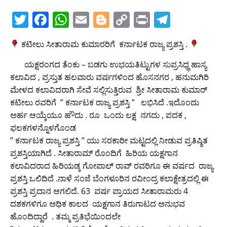
T
F
W
E
Bl
C
Pr
T
w
a
h
m
o
o
in
el
ಕಟೀಲು ಸೀತಾರಾಮ ಕುಮಾರರಿಗೆ ಕರ್ನಾಟಕ ರಾಜ್ಯ ಪ್ರಶಸ್ತಿ .
itt
c
at
ai
g
p
t
e
er
e
s
l
g
y
gr
ಯಕ್ಷರಂಗದ ತೆಂಕು – ಬಡಗು ಉಭಯತಿಟ್ಟುಗಳ ಸುಪ್ರಸಿಧ್ಧ ಹಾಸ್ಯ
ಕಲಾವಿದ , ಪ್ರಸ್ತುತ ಹಲವಾರು ವರ್ಷಗಳಿಂದ ಹೊಸನಗರ , ಹನುಮಗಿರಿ
b
A
er
Li
a
ಮೇಳದ ಕಲಾವಿದರಾಗಿ ಸೇವೆ ಸಲ್ಲಿಸುತ್ತಿರುವ ಶ್ರೀ ಸೀತಾರಾಮ ಕುಮಾರ್
o
p
n
m
ಕಟೀಲು ರವರಿಗೆ ” ಕರ್ನಾಟಕ ರಾಜ್ಯ ಪ್ರಶಸ್ತಿ ” ಲಭಿಸಿದೆ .ಇದೊಂದು
o
p
k
ಅರ್ಹ ಆಯ್ಕೆಯೂ ಹೌದು . ರೂ ಒಂದು ಲಕ್ಷ ನಗದು , ಪದಕ ,
ಫಲಕಗಳನ್ನೊಳಗೊಂಡ
k
” ಕರ್ನಾಟಕ ರಾಜ್ಯ ಪ್ರಶಸ್ತಿ ” ಯು ಸರಕಾರೀ ಮಟ್ಟದಲ್ಲಿ ನೀಡುವ ಪ್ರತಿಷ್ಠಿತ
ಪ್ರಶಸ್ತಿಯಾಗಿದೆ . ಸೀತಾರಾಮ್ ರೊಂದಿಗೆ ಹಿರಿಯ ಯಕ್ಷಗಾನ
ಕಲಾವಿದರಾದ ಹಿರಿಯಡ್ಕ ಗೋಪಾಲ್ ರಾವ್ ರವರಿಗೂ ಈ ವರ್ಷದ ರಾಜ್ಯ
ಪ್ರಶಸ್ತಿ ಒಲಿದಿದೆ .ನಾಳೆ ಸಂಜೆ ಬೆಂಗಳೂರಿನ ರವೀಂದ್ರ ಕಲಾಕ್ಷೇತ್ರದಲ್ಲಿ ಈ
ಪ್ರಶಸ್ತಿ ಪ್ರದಾನ ಆಗಲಿದೆ‌. 63 ವರ್ಷ ಪ್ರಾಯದ ಸೀತಾರಾಮರು 4
ದಶಕಗಳಿಗೂ ಅಧಿಕ ಕಾಲದ ಯಕ್ಷಗಾನ ತಿರುಗಾಟದ ಅನುಭವ
ಹೊಂದಿದ್ದಾರೆ . ತಮ್ಮ ಪ್ರತಿಭೆಯಿಂದಲೇ