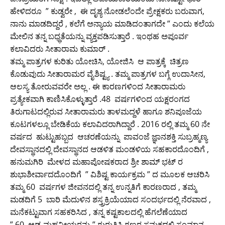
ಹೇಳಿದರೂ ” ಕುಡ್ವರೇ , ಈ ದೃಶ್ಯ ನೋಡಲೆಂದೇ ಪ್ರೇಕ್ಷಕರು ಬರುವಾಗ,
ನಾನು ಮಾಡದಿದ್ದರೆ , ಕಲೆಗೆ ಅನ್ಯಾಯ ಮಾಡಿದಂತಾಗದೇ ” ಎಂದು ಕಲೆಯ
ಮೇಲಿನ ತನ್ನ ಬಧ್ಧತೆಯನ್ನು ವ್ಯಕ್ತಪಡಿಸುತ್ತಾರೆ . ಇಂಥಹ ಅಪೂರ್ವ
ಕಲಾವಿದರು ಸೀತಾರಾಮ ಕುಮಾರ್ .
ತಮ್ಮ ಪಾತ್ರಗಳ ಕುರಿತು ಯೋಚಿಸಿ, ಯೋಜಿಸಿ ಆ ಪಾತ್ರಕ್ಕೆ ಚಿತ್ರಣ
ಕೊಡುವುದು ಸೀತಾರಾಮರ ವೈಶಿಷ್ಟ್ಯ . ತಮ್ಮ ಪಾತ್ರಗಳ ಬಗ್ಗೆ ಉದಾಸೀನ,
ಆಲಸ್ಯ ತೋರುವವರೇ ಅಲ್ಲ . ಈ ಕಾರಣಗಳಿಂದ ಸೀತಾರಾಮರು
ಪ್ರತ್ಯೇಕವಾಗಿ ಕಾಣಿಸಿಕೊಳ್ಳುತ್ತಾರೆ .48 ವರ್ಷಗಳಿಂದ ಯಕ್ಷರಂಗದ
ತಿರುಗಾಟದಲ್ಲಿರುವ ಸೀತಾರಾಮರು ತಾಳಮದ್ದಳೆ ಹಾಗೂ ಶನಿಪೂಜೆಯ
ಕೂಟಗಳಲ್ಲೂ ಬೇಡಿಕೆಯ ಕಲಾವಿದರಾಗಿದ್ದಾರೆ . 2016 ರಲ್ಲಿ ತಮ್ಮ 60 ನೇ
ವರ್ಷದ ಹುಟ್ಟುಹಬ್ಬದ ಆಚರಣೆಯನ್ನು ಪಾವಂಜೆ ಜ್ಞಾನಶಕ್ತಿ ಸುಬ್ರಹ್ಮಣ್ಯ
ದೇವಸ್ಥಾನದಲ್ಲಿ ದೇವಸ್ಥಾನದ ಆಡಳಿತ ಮಂಡಳಿಯ ಸಹಕಾರದೊಂದಿಗೆ ,
ಹನುಮಗಿರಿ ಮೇಳದ ಮಹಾಪೋಷಕರಾದ ಶ್ರೀ ಶಾಮ್ ಭಟ್ ರ
ಶುಭಾಶೀರ್ವಾದದೊಂದಿಗೆ ” ವಿಶಿಷ್ಟ ಕಾರ್ಯಕ್ರಮ ” ದ ಮೂಲಕ ಆಚರಿಸಿ
ತಮ್ಮ 60 ವರ್ಷಗಳ ಜೀವನದಲ್ಲಿ ತನ್ನ ಉನ್ನತಿಗೆ ಕಾರಣರಾದ , ತಮ್ಮ
ಮಡದಿಗೆ 5 ಬಾರಿ ಮೆದುಳಿನ ಶಸ್ತ್ರಕ್ರಿಯೆಯಾದ ಸಂದರ್ಭದಲ್ಲಿ ನೆರವಾದ ,
ಮನೆಕಟ್ಟುವಾಗ ಸಹಕರಿಸಿದ , ತನ್ನ ಕಷ್ಟಕಾಲದಲ್ಲಿ ಹೆಗಲೆಣೆಯಾದ
” 60 ಆಢ್ಯ ಮಹನೀಯರನ್ನು ” ಗುರುತಿಸಿ ಗಣ್ಯರ ಸಮಕ್ಷದಲ್ಲಿ ಸಂಮಾನ ,