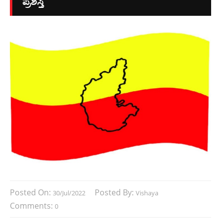
ಪ್ರಶಸ್ತಿ
Posted On:
Posted By:
30/Jul/2022
Vishaya
Comments:
0