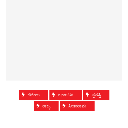
ಕಟೀಲು
ಕರ್ನಾಟಕ
ಪ್ರಶಸ್ತಿ
ರಾಜ್ಯ
ಸೀತಾರಾಮ
Post