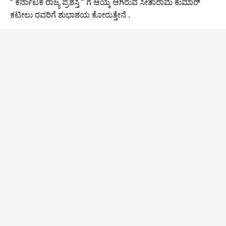
” ಕರ್ನಾಟಕ ರಾಜ್ಯ ಪ್ರಶಸ್ತಿ ” ಗೆ ಆಯ್ಕೆ ಆಗಿರುವ ಸೀತಾರಾಮ ಕುಮಾರ್
ಕಟೀಲು ರವರಿಗೆ ಶುಭಾಶಯ ಕೋರುತ್ತೇನೆ .