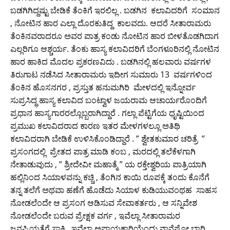
ಬಡಗಿಗಿದ್ದಷ್ಟು ಬೇಡಿಕೆ ತೆಂಕಿಗೆ ಇರಲಿಲ್ಲ . ಬಡಗಿನ ಕಲಾವಿದರಿಗೆ ಸಂಮಾನ
, ನೋಟಿನ ಹಾರ ಎಲ್ಲಾ ದೊರಕುತಿದ್ದ ಕಾಲವದು. ಆದರೆ ಸೀತಾರಾಮರು
ತೆಂಕಿನವರಾದರೂ ಅವರ ಪಾತ್ರ ಕಂಡು ನೋಟಿನ ಹಾರ ಬೀಳತೊಡಗಿದಾಗ
ಎಲ್ಲರಿಗೂ ಆಶ್ಚರ್ಯ. ತೆಂಕು ಹಾಸ್ಯ ಕಲಾವಿದರಿಗೆ ಬೆಂಗಳೂರಿನಲ್ಲಿ ನೋಟಿನ
ಹಾರ ಹಾಕಿದ ಮೊದಲ ಪ್ರಕರಣವಿದು . ಬಡಗಿನಲ್ಲಿ ಹಲವಾರು ವರ್ಷಗಳ
ತಿರುಗಾಟ ನಡೆಸಿದ ಸೀತಾರಾಮರು ಇದೀಗ ಸುಮಾರು 13 ವರ್ಷಗಳಿಂದ
ತೆಂಕಿನ ಹೊಸನಗರ , ಪ್ರಸ್ತುತ ಹನುಮಗಿರಿ ಮೇಳದಲ್ಲಿ ಇನ್ನೋರ್ವ
ಸುಪ್ರಸಿದ್ಧ ಹಾಸ್ಯ ಕಲಾವಿದ ಬಂಟ್ವಾಳ ಜಯರಾಮ ಆಚಾರ್ಯರೊಂದಿಗೆ
ಪ್ರಧಾನ ಹಾಸ್ಯಗಾರರಲ್ಲೊಬ್ಬರಾಗಿದ್ದಾರೆ . ಗಲ್ಲಾ ಪೆಟ್ಟಿಗೆಯ ಧೃಷ್ಟಿಯಿಂದ
ಪ್ರಮುಖ ಕಲಾವಿದರಾದ ಕಾರಣ ಇತರ ಮೇಳಗಳಲ್ಲೂ ಅತಿಥಿ
ಕಲಾವಿದರಾಗಿ ಬೇಡಿಕೆ ಉಳಿಸಿಕೊಂಡಿದ್ದಾರೆ . ” ಶ್ವೇತಕುಮಾರ ಚರಿತ್ರೆ ”
ಪ್ರಸಂಗದಲ್ಲಿ ಪ್ರೇತದ ಪಾತ್ರ ಮಾಡಿ ಕಂಬ , ಮರದಲ್ಲಿ ತಲೆಕೆಳಗಾಗಿ
ನೇತಾಡುವುದು , ” ಶ್ರೀದೇವೀ ಮಹಾತ್ಮೆ ” ಯ ರಕ್ತೇಶ್ವರಿಯ ಪಾತ್ರಿಯಾಗಿ
ಹಲ್ಲಿನಿಂದ ಸಿಯಾಳವನ್ನು ಕಚ್ಚಿ , ತೆಂಗಿನ ಕಾಯಿ ರೂಪಕ್ಕೆ ತಂದು ಕೊನೆಗೆ
ತನ್ನ ತಲೆಗೆ ಅಥವಾ ಹಣೆಗೆ ಹೊಡೆದು ಸಿಯಾಳ ಕುಡಿಯುವಂಥಹ ಸಾಹಸ
ನೋಡಲೆಂದೇ ಆ ಪ್ರಸಂಗ ಆಡಿಸುವ ಸೇವಾಕರ್ತರು , ಆ ಸನ್ನಿವೇಶ
ನೋಡಲೆಂದೇ ಬರುವ ಪ್ರೇಕ್ಷಕ ವರ್ಗ , ಇವೆಲ್ಲಾ ಸೀತಾರಾಮರ
ಜನಪ್ರಿಯತೆಗೆ ಸಾಕ್ಷಿ . ಇವೆಲ್ಲಾ ಅಪಾಯಕಾರಿಯೆಂದು ನಾನೆಷ್ಟೋ ಭಾರಿ