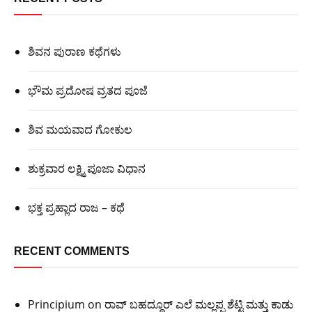
ಶಿವನ ಪುರಾಣ ಕಥೆಗಳು
ಭೌಮ ಪ್ರದೋಷ ವ್ರತದ ಪೂಜೆ
ಶಿವ ಮಯವಾದ ಗೋಕುಲ
ಶುಕ್ರವಾರ ಲಕ್ಷ್ಮಿ ಪೂಜಾ ವಿಧಾನ
ಭಕ್ತ ಪ್ರಹ್ಲಾದ ರಾಜ – ಕಥೆ
RECENT COMMENTS
Principium
on
ರಾವ್ ಬಹದ್ದೂರ್ ಎಲೆ ಮಲ್ಲಪ್ಪ ಶೆಟ್ಟಿ ಮತ್ತು ಕಾಡು