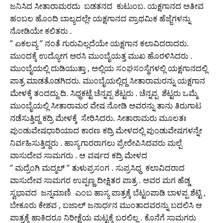
ಜನಿಸಿದ ಸೀತಾರಾಮರದು ಬಡತನದ ಕುಟುಂಬ. ಯಕ್ಷಗಾನದ ಅತೀವ
ಹಂಬಲ ಹೊಂದಿ ಬಾಲ್ಯದಲ್ಲೇ ಯಕ್ಷಗಾನದ ಪ್ರಾಥಮಿಕ ಹೆಜ್ಜೆಗಳನ್ನು
ನೋಡಿಯೇ ಕಲಿತರು .
” ಏಕಲವ್ಯ ” ನಂತೆ ಗುರುವಿಲ್ಲದೆಯೇ ಯಕ್ಷಗಾನ ಕಲಾವಿದರಾದರು.
ಮುಂದಕ್ಕೆ ಉದ್ಯೋಗ ಅರಸಿ ಮುಂಬೈಯತ್ತ ಮುಖ ಹೊರಳಿಸಿದರು .
ಮುಂಬೈಯಲ್ಲಿ ದುಡಿಯುತ್ತಾ , ಅಲ್ಲಿಯ ಸಂಘಸಂಸ್ಥೆಗಳಲ್ಲಿ ಯಕ್ಷಗಾನದಲ್ಲಿ
ಪಾತ್ರ ಮಾಡತೊಡಗಿದರು. ಮುಂಬೈಯಲ್ಲಿದ್ದ ಸೀತಾರಾಮರನ್ನು ಯಕ್ಷಗಾನ
ಮೇಳಕ್ಕೆ ತಂದದ್ದು ದಿ. ಸಿಧ್ಧಕಟ್ಟೆ ಚೆನ್ನಪ್ಪ ಶೆಟ್ಟರು . ಚೆನ್ನಪ್ಪ ಶೆಟ್ಟರು ಒಮ್ಮೆ
ಮುಂಬೈಯಲ್ಲಿ ಸೀತಾರಾಮರ ವೇಷ ನೋಡಿ ಅವರನ್ನು ತಾನು ತಿರುಗಾಟ
ನಡೆಸುತ್ತಿದ್ದ ಕದ್ರಿ ಮೇಳಕ್ಕೆ ಸೇರಿಸಿದರು. ಸೀತಾರಾಮರು ಮೂಲತಃ
ಪುಂಡುವೇಷಧಾರಿಯಾದ ಕಾರಣ ಕದ್ರಿ ಮೇಳದಲ್ಲಿ ಪುಂಡುವೇಷಗಳನ್ನೇ
ನಿರ್ವಹಿಸುತ್ತಿದ್ದರು . ಹಾಸ್ಯಗಾರರಾಗಲು ಪ್ರೇರೇಪಿಸಿದವರು ಮಲ್ಪೆ
ವಾಸುದೇವ ಸಾಮಗರು . ಆ ವರ್ಷದ ಕದ್ರಿ ಮೇಳದ
” ಮದ್ರೆಂಗಿ ಮದ್ಮಲ್ ” ತುಳುಪ್ರಸಂಗ . ಸುಪ್ರಸಿಧ್ಧ ಕಲಾವಿದರಾದ
ವಾಸುದೇವ ಸಾಮಗರ ಉಪ್ಪಣ್ಣ ದೀಕ್ಷಿತರ ಪಾತ್ರ . ಅವರ ಮಗ ಹೆಡ್ಡ
ಸ್ವಭಾವದ ಜನ್ನಮಾಣಿ ಎಂಬ ಹಾಸ್ಯ ಪಾತ್ರಕ್ಕೆ ಬೆಟ್ಟಂಪಾಡಿ ಬಾಳಪ್ಪ ಶೆಟ್ಟಿ ,
ಬೇಕೂರು ಕೇಶವ , ಬಜಾಲ್ ಜನಾರ್ಧನ ಮುಂತಾದವರನ್ನು ಬದಲಿಸಿ ಆ
ಪಾತ್ರಕ್ಕೆ ಹಾಕಿದರೂ ನಿರೀಕ್ಷೆಯ ಮಟ್ಟಕ್ಕೆ ಬರಲಿಲ್ಲ . ಕೊನೆಗೆ ಸಾಮಗರು