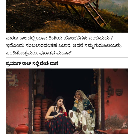
ಮರಣ ಕಾಲದಲ್ಲಿ ಯಾವ ರೀತಿಯ ಯೋಚನೆಗಳು ಬರಬಹುದು.?
ಇದೊಂದು ನಂಬಲಾರದಂತಹ ವಿಚಾರ. ಆದರೆ ನಮ್ಮ ಗುರುಹಿರಿಯರು,
ಪಂಡಿತೋತ್ತಮರು, ಪುರಾತನ ಮಹಾನ್
ಪ್ರಯಾಗ್ ರಾಜ್ ನಲ್ಲಿ ವೇಣಿ ದಾನ