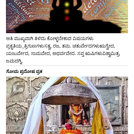
ಅತಿ ಮುಖ್ಯವಾಗಿ ತಿಳಿದು ಕೋಳ್ಳಬೇಕಾದ ವಿಷಯಗಳು
ಪ್ರಕೃತಿಯ_ತ್ರಿಗುಣಗಳುಸತ್ವ, ರಜ, ತಮ. ಚತುರ್ವೇದಗಳುಋಗ್ವೇದ,
ಯಜುರ್ವೇದ, ಸಾಮವೇದ, ಅಥರ್ವವೇದ. ಸಪ್ತ ಋಷಿಗಳುವಿಶ್ವಾಮಿತ್ರ,
ಜಮದಗ್ನಿ,
ಸೋಮ ಪ್ರದೋಷ ವ್ರತ