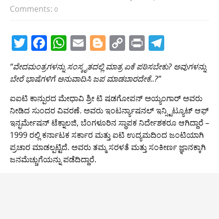
Comments:
0
T
F
W
E
Bl
C
Pr
T
w
a
h
m
o
o
in
el
“ವೇದಮಂತ್ರಗಳನ್ನು ಸಂಸ್ಕೃತದಲ್ಲಿ ಮಾತ್ರ ಏಕೆ ಪಠಿಸಬೇಕು? ಅವುಗಳನ್ನು
itt
c
at
ai
g
p
t
e
ಬೇರೆ ಭಾಷೆಗಳಿಗೆ ಅನುವಾದಿಸಿ ಜಪ ಮಾಡಬಾರದೇಕೆ..?”
er
e
s
l
g
y
gr
ಐಐಟಿ ಕಾನ್ಪುರದ ಮೇಧಾವಿ ಶ್ರೀ ಟಿ ಷಡಗೋಪನ್ ಅಯ್ಯಂಗಾರ್ ಅವರು
b
A
er
Li
a
ನೀಡಿದ ಸುಂದರ ವಿವರಣೆ. ಅವರು ಇಂಟರ್ನ್ಯಾಷನಲ್ ಇನ್ಸ್ಟಿಟ್ಯೂಟ್ ಆಫ್
o
p
n
m
ಇನ್ಫರ್ಮೇಷನ್ ಟೆಕ್ನಾಲಜಿ, ಬೆಂಗಳೂರಿನ ಸ್ಥಾಪಕ ನಿರ್ದೇಶಕರೂ ಆಗಿದ್ದಾರೆ –
o
p
k
1999 ರಲ್ಲಿ ಕರ್ನಾಟಕ ಸರ್ಕಾರ ಮತ್ತು ಐಟಿ ಉದ್ಯಮದಿಂದ ಜಂಟಿಯಾಗಿ
ಪ್ರಚಾರ ಮಾಡಲ್ಪಟ್ಟಿದೆ. ಅವರು ತಮ್ಮ ಸರಳತೆ ಮತ್ತು ಸಂಕೀರ್ಣ ಜ್ಞಾನಕ್ಕಾಗಿ
k
ಜನಮೆಚ್ಚುಗೆಯನ್ನು ಪಡೆದಿದ್ದಾರೆ.