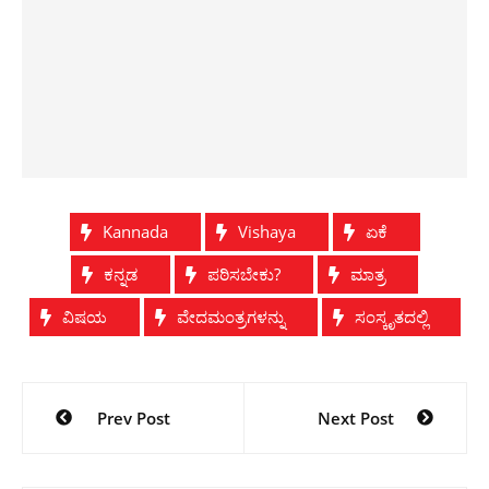
Kannada
Vishaya
ಏಕೆ
ಕನ್ನಡ
ಪಠಿಸಬೇಕು?
ಮಾತ್ರ
ವಿಷಯ
ವೇದಮಂತ್ರಗಳನ್ನು
ಸಂಸ್ಕೃತದಲ್ಲಿ
Post
Prev Post
Next Post
navigation