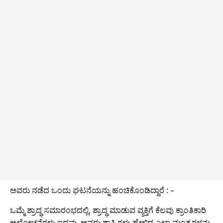
ಅವರು ನಡೆದ ಒಂದು ಘಟನೆಯನ್ನು ಹಂಚಿಕೊಂಡಿದ್ದಾರೆ : –
ಒಮ್ಮೆ ಶ್ರಾದ್ಧ ಸಮಾರಂಭದಲ್ಲಿ, ಶ್ರಾದ್ಧ ಮಾಡುವ ವ್ಯಕ್ತಿಗೆ ಕೆಲವು ಕ್ರಾಂತಿಕಾರಿ
ಆಲೋಚನೆಗಳು ಇದ್ದವು. ಅವರು ಶಾಸ್ತ್ರಿಗಳು ಹೇಳಿದ ಎಲ್ಲಾ ಮಂತ್ರಗಳನ್ನು