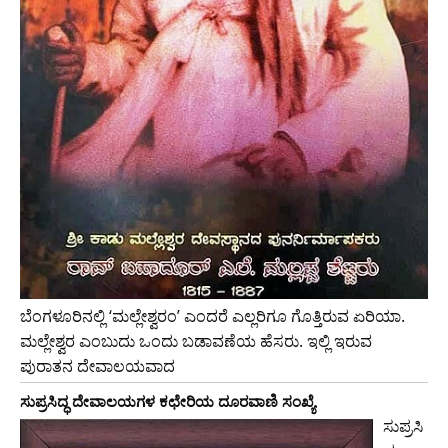
ಬೆಂಗಳೂರಿನಲ್ಲಿ ‘ಮಲ್ಲೇಶ್ವರಂ’ ಎಂದರೆ ಎಲ್ಲರಿಗೂ ಗೊತ್ತಿರುವ ಏರಿಯಾ.
ಮಲ್ಲೇಶ್ವರ ಎಂಬುದು ಒಂದು ಬಡಾವಣೆಯ ಹೆಸರು. ಇಲ್ಲಿ ಇರುವ
ಪುರಾತನ ದೇವಾಲಯವಾದ
ಸುಪ್ರಸಿದ್ಧ ದೇವಾಲಯಗಳ ಕಛೇರಿಯ ದೂರವಾಣಿ ಸಂಖ್ಯೆ
ಸುಪ್ರಸಿ