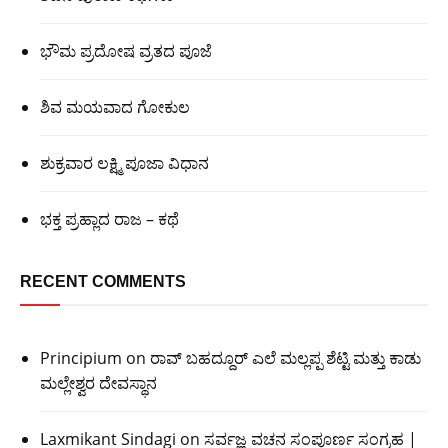
ಭೌಮ ಪ್ರದೋಷ ವ್ರತದ ಪೂಜೆ
ಶಿವ ಮಯವಾದ ಗೋಕುಲ
ಶುಕ್ರವಾರ ಲಕ್ಷ್ಮಿ ಪೂಜಾ ವಿಧಾನ
ಭಕ್ತ ಪ್ರಹ್ಲಾದ ರಾಜ – ಕಥೆ
RECENT COMMENTS
Principium
on
ರಾವ್ ಬಹದ್ದೂರ್ ಎಲೆ ಮಲ್ಲಪ್ಪ ಶೆಟ್ಟಿ ಮತ್ತು ಕಾಡು
ಮಲ್ಲೇಶ್ವರ ದೇವಸ್ಥಾನ
Laxmikant Sindagi
on
ಸರ್ವಜ್ಞ ವಚನ ಸಂಪೂರ್ಣ ಸಂಗ್ರಹ |