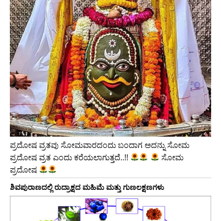
ಪ್ರದೋಷ ವ್ರತವು ಸೋಮವಾರದಂದು ಬಂದಾಗ ಅದನ್ನು ಸೋಮ
ಪ್ರದೋಷ ವ್ರತ ಎಂದು ಕರೆಯಲಾಗುತ್ತದೆ..!!
ಸೋಮ
ಪ್ರದೋಷ
ಶಿವಪುರಾಣದಲ್ಲಿ ರುದ್ರಾಕ್ಷದ ಮಹಿಮೆ ಮತ್ತು ಗುಣಲಕ್ಷಣಗಳು