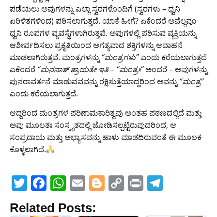
ಪಡೆಯಲು ಅವುಗಳನ್ನು ಎಲ್ಲಾ ಸ್ವರಗಳೊಂದಿಗೆ (ಸ್ವರಗಳು – ಧ್ವನಿ
ಏರಿಳಿತಗಳಿಂದ) ಪಠಿಸಲಾಗುತ್ತದೆ. ಯಾಕೆ ಹೀಗೆ? ಏಕೆಂದರೆ ಅವೆಲ್ಲವೂ
ಧ್ವನಿ ರೂಪಗಳ ವ್ಯವಸ್ಥೆಗಳಾಗಿರುತ್ತವೆ. ಅವುಗಳಲ್ಲಿ ಪಠಿಸುವ ವ್ಯಕ್ತಿಯನ್ನು
ಆಶೀರ್ವದಿಸಲು ಪ್ರಕೃತಿಯಿಂದ ಅಗತ್ಯವಾದ ಶಕ್ತಿಗಳನ್ನು ಆವಾಹನೆ
ಮಾಡಲಾಗಿರುತ್ತವೆ. ಮಂತ್ರಗಳನ್ನು
“ಮಂತ್ರಗಳು”
ಎಂದು ಕರೆಯಲಾಗುತ್ತದೆ
ಏಕೆಂದರೆ
“ಮನನಾತ್ ತ್ರಾಯತೇ ಇತಿ – “ಮಂತ್ರಃ”
ಅಂದರೆ – ಅವುಗಳನ್ನು
ಪುನರಾವರ್ತನೆ ಮಾಡುವವವನ್ನು ರಕ್ಷಿಸುತ್ತೆಯಾದ್ದರಿಂದ ಅವನ್ನು
“ಮಂತ್ರ”
ಎಂದು ಕರೆಯಲಾಗುತ್ತದೆ.
ಆದ್ದರಿಂದ ಮಂತ್ರಗಳ ಪರಿಣಾಮಕಾರಿತ್ವವು ಅಂತಹ ಪಠಣದಲ್ಲಿದೆ ಮತ್ತು
ಅವು ಮೂಲತಃ ಸಂಸ್ಕೃತದಲ್ಲಿ ಜೋಡಿಸಲ್ಪಟ್ಟಿರುವುದರಿಂದ, ಆ
ಸಂಪ್ರದಾಯ ಮತ್ತು ಅಭ್ಯಾಸವನ್ನು ಹಾಳು ಮಾಡದಿರುವಂತೆ ಈ ಮೂಲಕ
ಕೊಳ್ಳಲಾಗಿದೆ.
T
F
W
E
Bl
C
Pr
T
w
a
h
m
o
o
in
el
Related Posts:
itt
c
at
ai
g
p
t
e