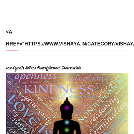
<A
HREF="HTTPS://WWW.VISHAYA.IN/CATEGORY/VISHAY
ಮುಖ್ಯವಾಗಿ ತಿಳಿದು ಕೋಳ್ಳಬೇಕಾದ ವಿಷಯಗಳು