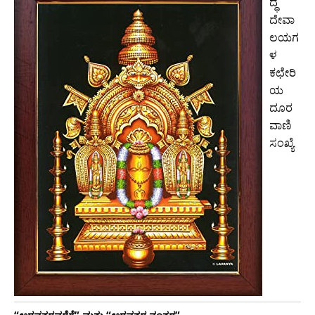
ದ್ಧ
ದೇವಾ
ಲಯಗ
ಳ
ಕಛೇರಿ
ಯ
ದೂರ
ವಾಣಿ
ಸಂಖ್ಯೆ
“ಅರವತ್ತರವರೆಗೆ” ಮತ್ತು “ಅರವತ್ತರ ನಂತರ”