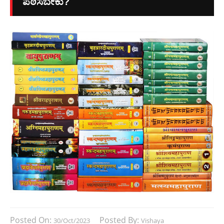
ಪಠಿಸಬೇಕು?
Posted On:
Posted By:
30/Oct/2023
Vishaya