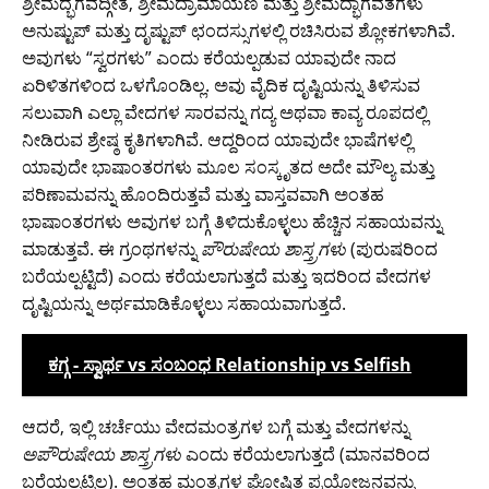
ಶ್ರೀಮದ್ಭಗವದ್ಗೀತೆ, ಶ್ರೀಮದ್ರಾಮಾಯಣ ಮತ್ತು ಶ್ರೀಮದ್ಭಾಗವತಗಳು
ಅನುಷ್ಟುಪ್ ಮತ್ತು ದೃಷ್ಟುಪ್ ಛಂದಸ್ಸುಗಳಲ್ಲಿ ರಚಿಸಿರುವ ಶ್ಲೋಕಗಳಾಗಿವೆ.
ಅವುಗಳು “ಸ್ವರಗಳು” ಎಂದು ಕರೆಯಲ್ಪಡುವ ಯಾವುದೇ ನಾದ
ಏರಿಳಿತಗಳಿಂದ ಒಳಗೊಂಡಿಲ್ಲ. ಅವು ವೈದಿಕ ದೃಷ್ಟಿಯನ್ನು ತಿಳಿಸುವ
ಸಲುವಾಗಿ ಎಲ್ಲಾ ವೇದಗಳ ಸಾರವನ್ನು ಗದ್ಯ ಅಥವಾ ಕಾವ್ಯ ರೂಪದಲ್ಲಿ
ನೀಡಿರುವ ಶ್ರೇಷ್ಠ ಕೃತಿಗಳಾಗಿವೆ. ಆದ್ದರಿಂದ ಯಾವುದೇ ಭಾಷೆಗಳಲ್ಲಿ
ಯಾವುದೇ ಭಾಷಾಂತರಗಳು ಮೂಲ ಸಂಸ್ಕೃತದ ಅದೇ ಮೌಲ್ಯ ಮತ್ತು
ಪರಿಣಾಮವನ್ನು ಹೊಂದಿರುತ್ತವೆ ಮತ್ತು ವಾಸ್ತವವಾಗಿ ಅಂತಹ
ಭಾಷಾಂತರಗಳು ಅವುಗಳ ಬಗ್ಗೆ ತಿಳಿದುಕೊಳ್ಳಲು ಹೆಚ್ಚಿನ ಸಹಾಯವನ್ನು
ಮಾಡುತ್ತವೆ. ಈ ಗ್ರಂಥಗಳನ್ನು
ಪೌರುಷೇಯ ಶಾಸ್ತ್ರಗಳು
(ಪುರುಷರಿಂದ
ಬರೆಯಲ್ಪಟ್ಟಿದೆ) ಎಂದು ಕರೆಯಲಾಗುತ್ತದೆ ಮತ್ತು ಇದರಿಂದ ವೇದಗಳ
ದೃಷ್ಟಿಯನ್ನು ಅರ್ಥಮಾಡಿಕೊಳ್ಳಲು ಸಹಾಯವಾಗುತ್ತದೆ.
ಕಗ್ಗ - ಸ್ವಾರ್ಥ vs ಸಂಬಂಧ Relationship vs Selfish
ಆದರೆ, ಇಲ್ಲಿ ಚರ್ಚೆಯು ವೇದಮಂತ್ರಗಳ ಬಗ್ಗೆ ಮತ್ತು ವೇದಗಳನ್ನು
ಅಪೌರುಷೇಯ ಶಾಸ್ತ್ರಗಳು
ಎಂದು ಕರೆಯಲಾಗುತ್ತದೆ (ಮಾನವರಿಂದ
ಬರೆಯಲ್ಪಟ್ಟಿಲ್ಲ). ಅಂತಹ ಮಂತ್ರಗಳ ಘೋಷಿತ ಪ್ರಯೋಜನವನ್ನು