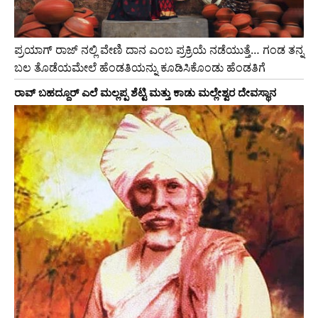
ಪ್ರಯಾಗ್ ರಾಜ್ ನಲ್ಲಿ ವೇಣಿ ದಾನ ಎಂಬ ಪ್ರಕ್ರಿಯೆ ನಡೆಯುತ್ತೆ… ಗಂಡ ತನ್ನ
ಬಲ ತೊಡೆಯಮೇಲೆ ಹೆಂಡತಿಯನ್ನು ಕೂಡಿಸಿಕೊಂಡು ಹೆಂಡತಿಗೆ
ರಾವ್ ಬಹದ್ದೂರ್ ಎಲೆ ಮಲ್ಲಪ್ಪ ಶೆಟ್ಟಿ ಮತ್ತು ಕಾಡು ಮಲ್ಲೇಶ್ವರ ದೇವಸ್ಥಾನ