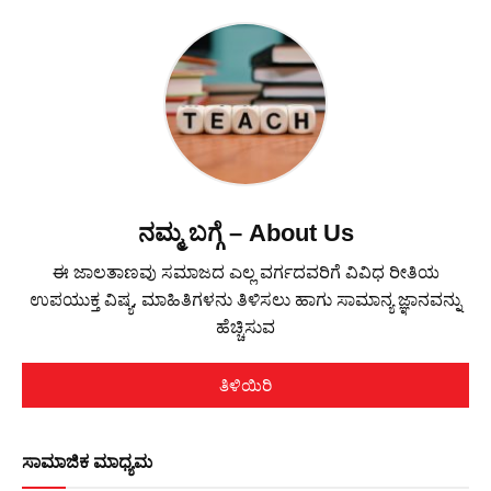
ನಮ್ಮ ಬಗ್ಗೆ – About Us
ಈ ಜಾಲತಾಣವು ಸಮಾಜದ ಎಲ್ಲ ವರ್ಗದವರಿಗೆ ವಿವಿಧ ರೀತಿಯ
ಉಪಯುಕ್ತ ವಿಷ್ಯ, ಮಾಹಿತಿಗಳನು ತಿಳಿಸಲು ಹಾಗು ಸಾಮಾನ್ಯ ಜ್ಞಾನವನ್ನು
ಹೆಚ್ಚಿಸುವ
ತಿಳಿಯಿರಿ
ಸಾಮಾಜಿಕ ಮಾಧ್ಯಮ