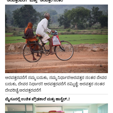
ಅರವತ್ತರವರೆಗೆ ನಮ್ಮ ಬದುಕು, ನಮ್ಮ ನಿರ್ಧಾರ!ಅರವತ್ತರ ನಂತರ ದೇವರ
ಬದುಕು, ದೇವರ ನಿರ್ಧಾರ!! ಅರವತ್ತರವರೆಗೆ ನಮ್ಮಿಚ್ಛೆ; ಅರವತ್ತರ ನಂತರ
ದೇವರಿಚ್ಛೆ.ಅರವತ್ತರವರೆಗೆ
ಮೈಸೂರಲ್ಲಿ ಉಚಿತ ಪ್ರೌಢಶಾಲೆ ಮತ್ತು ಹಾಸ್ಟೆಲ್..!