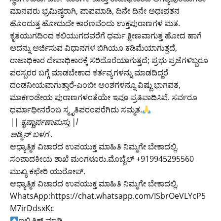
ಮಾನವರು ಭ್ರಮಿಷ್ಠರಾಗಿ, ಪಾಪಮಾಡಿ, ದಿನೇ ದಿನೇ ಅಧಃಪತನ
ಹೊಂದುತ್ತ ಹೋದುದೇ ಕಾರಣವೆಂದು ಉಕ್ತಪುರಾಣಗಳ ಮತ.
ಕೃತಯುಗದಿಂದ ಕಲಿಯುಗದವರೆಗೆ ಧರ್ಮ ಕ್ಷೀಣವಾಗುತ್ತ ಹೋದ ಹಾಗೆ
ಅದನ್ನು ಅರ್ಜಿಸುವ ವಿಧಾನಗಳ ಬಿಗಿಯೂ ಕಡಿಮೆಯಾಗುತ್ತದೆ,
ರಾಜಾಧಿಕಾರ ದೇವಾಧಿಕಾರಕ್ಕೆ ಸರಿದೊರೆಯಾಗುತ್ತದೆ; ಪ್ರಭು ಪ್ರಜೆಗಳಿಬ್ಬರೂ
ಪರಸ್ಪರರ ಬಗ್ಗೆ ಮಾಡಬೇಕಾದ ಕರ್ತವ್ಯಗಳನ್ನು ಮಾಡದಿದ್ದರೆ
ದಂಡನೀಯವಾಗುತ್ತಾರೆ-ಎಂಬೀ ಅಂಶಗಳನ್ನೂ ವಿಷ್ಣು ಭಾಗವತ,
ಮಾರ್ಕಂಡೇಯ ಪುರಾಣಗಳಂತೆಯೇ ಇವೂ ಪ್ರತಿಪಾದಿಸಿವೆ. ಸರ್ವರೂ
ಧರ್ಮಾಧೀನರೆಂಬ ಸ್ಮೃತಿಪರಂಪರೆಗಿದು ಸಮ್ಮತ.
|| ಕೃಷ್ಣಾರ್ಪಣಾಮಸ್ತು |l
ಅಡ್ಮಿನ್ ಬಳಗ .
ಆಧ್ಯಾತ್ಮಿಕ ವಿಚಾರದ ಉಪಯುಕ್ತ ಮಾಹಿತಿ ನಿಮ್ಮಗೇ ಬೇಕಾದಲ್ಲಿ.
ಸಂಪಾದಕೀಯ ಶಾಖೆ ಮಂಗಳೂರು.ಮೊಬೈಲ್ +919945295560
ಮುಖ್ಯ ಕಛೇರಿ ಯುರೋಪ್.
ಆಧ್ಯಾತ್ಮಿಕ ವಿಚಾರದ ಉಪಯುಕ್ತ ಮಾಹಿತಿ ನಿಮ್ಮಗೇ ಬೇಕಾದಲ್ಲಿ.
WhatsApp:https://chat.whatsapp.com/ISbrOeVLYcP5
M7irDdsxKc
ಇಲ್ಲಿ ಕ್ಲಿಕ್ ಮಾಡಿ.