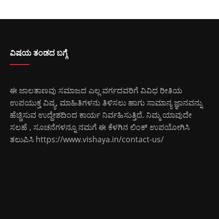
ವಿಷಯ ತಂಡದ ಬಗ್ಗೆ
ಈ ಜಾಲತಾಣವು ಸಮಾಜದ ಎಲ್ಲ ವರ್ಗದವರಿಗೆ ವಿವಿಧ ರೀತಿಯ
ಉಪಯುಕ್ತ ವಿಷ್ಯ, ಮಾಹಿತಿಗಳನು ತಿಳಿಸಲು ಹಾಗು ಸಾಮಾನ್ಯ ಜ್ಞಾನವನ್ನು
ಹೆಚ್ಚಿಸುವ ಉದ್ದೇಶದಿಂದ ಕಾರ್ಯ ನಿರ್ವಹಿಸುತ್ತಿದೆ. ನಿಮ್ಮ ಯಾವುದೇ
ಸಲಹೆ , ಸೂಚನೆಗಳನ್ನೂ ನಮಗೆ ಈ ಕೆಳಗಿನ ಲಿಂಕ್ ಉಪಯೋಗಿಸಿ
ತಲುಪಿಸಿ
https://www.vishaya.in/contact-us/