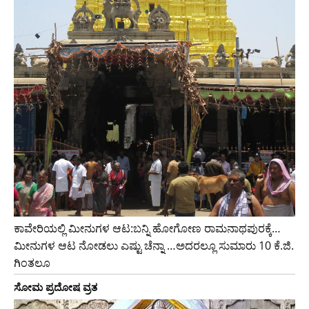
ಕಾವೇರಿಯಲ್ಲಿ ಮೀನುಗಳ ಆಟ:ಬನ್ನಿ ಹೋಗೋಣ ರಾಮನಾಥಪುರಕ್ಕೆ…
ಮೀನುಗಳ ಆಟ ನೋಡಲು ಎಷ್ಟು ಚೆನ್ನಾ …ಅದರಲ್ಲೂ ಸುಮಾರು 10 ಕೆ.ಜಿ.
ಗಿಂತಲೂ
ಸೋಮ ಪ್ರದೋಷ ವ್ರತ