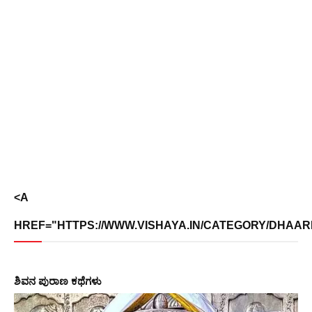
<A
HREF="HTTPS://WWW.VISHAYA.IN/CATEGORY/DHAARMI
ಶಿವನ ಪುರಾಣ ಕಥೆಗಳು