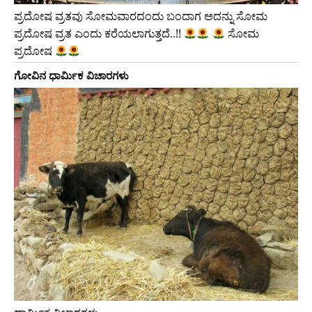
ಪ್ರದೋಷ ವ್ರತವು ಸೋಮವಾರದಂದು ಬಂದಾಗ ಅದನ್ನು ಸೋಮ
ಪ್ರದೋಷ ವ್ರತ ಎಂದು ಕರೆಯಲಾಗುತ್ತದೆ..!!
ಸೋಮ
ಪ್ರದೋಷ
ಗೋವಿನ ಧಾರ್ಮಿಕ ವಿಚಾರಗಳು