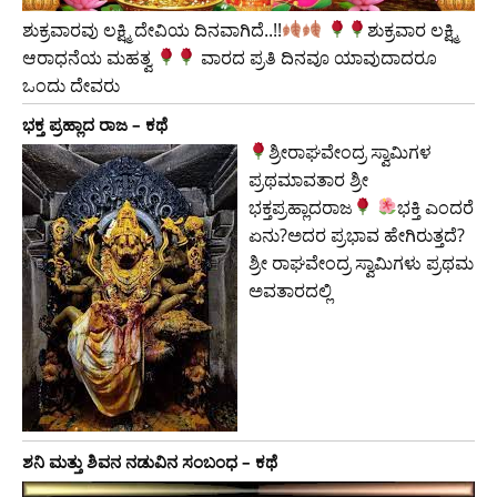
ಶುಕ್ರವಾರವು ಲಕ್ಷ್ಮಿ ದೇವಿಯ ದಿನವಾಗಿದೆ..!!
​ಶುಕ್ರವಾರ ಲಕ್ಷ್ಮಿ
ಆರಾಧನೆಯ ಮಹತ್ವ
ವಾರದ ಪ್ರತಿ ದಿನವೂ ಯಾವುದಾದರೂ
ಒಂದು ದೇವರು
ಭಕ್ತ ಪ್ರಹ್ಲಾದ ರಾಜ – ಕಥೆ
ಶ್ರೀರಾಘವೇಂದ್ರ ಸ್ವಾಮಿಗಳ
ಪ್ರಥಮಾವತಾರ ಶ್ರೀ
ಭಕ್ತಪ್ರಹ್ಲಾದರಾಜ
ಭಕ್ತಿ ಎಂದರೆ
ಏನು?ಅದರ ಪ್ರಭಾವ ಹೇಗಿರುತ್ತದೆ?
ಶ್ರೀ ರಾಘವೇಂದ್ರ ಸ್ವಾಮಿಗಳು ಪ್ರಥಮ
ಅವತಾರದಲ್ಲಿ
ಶನಿ ಮತ್ತು ಶಿವನ ನಡುವಿನ ಸಂಬಂಧ – ಕಥೆ