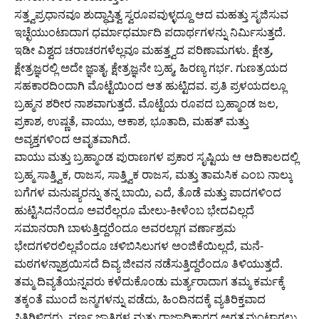
ಸತ್ತ್ವಪ್ರಧಾನವೂ ಶುದ್ಧಾಸ್ತಿತ್ವ ಸ್ವರೂಪವುಳ್ಳದ್ದೂ ಆದ ಮಹತ್ತು ಸೃಜಿಸುವ
ಇಚ್ಛೆಯುಂಟಾದಾಗ ಧರ್ಮಾಧರ್ಮಾದಿ ಪದಾರ್ಥಗಳನ್ನು ನಿರ್ಮಿಸುತ್ತದೆ.
ಇಡೀ ವಿಶ್ವದ ಚರಾಚರಗಳೆಲ್ಲವೂ ಮಹತ್ತ್ವದ ಪರಿಣಾಮಗಳು. ಕ್ಷೇತ್ರ,
ಕ್ಷೇತ್ರಜ್ಞರಲ್ಲಿ ಅದೇ ಜ್ಞಾತೃ. ಕ್ಷೇತ್ರಜ್ಞನೇ ಬ್ರಹ್ಮ, ಹಿರಣ್ಯ ಗರ್ಭ. ಗುಣತ್ರಯದ
ಸಹಕಾರದಿಂದಾಗಿ ಮೊಟ್ಟೆಯಿಂದ ಆತ ಹುಟ್ಟಿದವ. ಪ್ರತಿ ಪ್ರಳಯದಲ್ಲೂ
ಬ್ರಹ್ಮನ ಶರೀರ ನಾಶವಾಗುತ್ತದೆ. ಮೊಟ್ಟೆಯ ರೂಪದ ಬ್ರಹ್ಮಾಂಡ ಜಲ,
ಪ್ರಕಾಶ, ಉಷ್ಣತೆ, ವಾಯು, ಆಕಾಶ, ಭೂತಾದಿ, ಮಹತ್ ಮತ್ತು
ಅವ್ಯಕ್ತಗಳಿಂದ ಆವೃತವಾಗಿದೆ.
ವಾಯು ಮತ್ತು ಬ್ರಹ್ಮಾಂಡ ಪುರಾಣಗಳ ಪ್ರಕಾರ ಸೃಷ್ಟಿಯ ಆ ಆದಿಕಾಲದಲ್ಲಿ
ಬ್ರಹ್ಮ ಸಾತ್ತ್ವಿಕ, ರಾಜಸ, ಸಾತ್ತ್ವಿಕ ರಾಜಸ, ಮತ್ತು ತಾಮಸಿಕ ಎಂಬ ನಾಲ್ಕು
ಬಗೆಗಳ ಮನುಷ್ಯರನ್ನು ತನ್ನ ಬಾಯಿ, ಎದೆ, ತೊಡೆ ಮತ್ತು ಪಾದಗಳಿಂದ
ಹುಟ್ಟಿಸಿದನೆಂದೂ ಅವರೆಲ್ಲರೂ ಮೇಲು-ಕೀಳೆಂಬ ಭೇದವಿಲ್ಲದೆ
ಸಮಾನರಾಗಿ ಬಾಳುತ್ತಿದ್ದರೆಂದೂ ಅವರಲ್ಲಾಗ ವರ್ಣಾಶ್ರಮ
ಭೇದಗಳಿರಲಿಲ್ಲವೆಂದೂ ಚಳಿಬಿಸಿಲುಗಳ ಅಂಜಿಕೆಯಿಲ್ಲದೆ, ಮನೆ-
ಮಠಗಳನ್ನಾಶ್ರಯಿಸದೆ ದಿವ್ಯ ಜೀವನ ನಡೆಸುತ್ತಿದ್ದರೆಂದೂ ತಿಳಿಯುತ್ತದೆ.
ತಮ್ಮ ದಿವ್ಯತೆಯನ್ನವರು ಕಳೆದುಕೊಂಡು ಮರ್ತ್ಯರಾದಾಗ ತಮ್ಮ ಕರ್ಮಕ್ಕೆ
ತಕ್ಕಂತೆ ಮುಂದೆ ಜನ್ಮಗಳನ್ನು ಪಡೆದು, ಹಿಂದಿನದಕ್ಕೆ ವ್ಯತಿರಿಕ್ತವಾದ
ಸ್ಥಿತಿಗಿಳಿದರು. ವರ್ಣ ಜಾತಿಗಳ ಮತ್ತು ರಾಜಾಧಿಕಾರದ ಅಗತ್ಯವುಂಟಾಗಲು