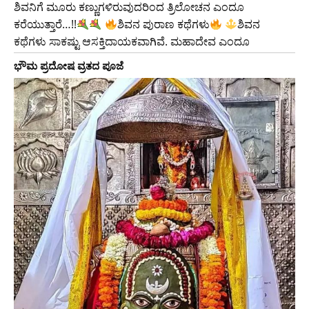
ಶಿವನಿಗೆ ಮೂರು ಕಣ್ಣುಗಳಿರುವುದರಿಂದ ತ್ರಿಲೋಚನ ಎಂದೂ
ಕರೆಯುತ್ತಾರೆ…!!
ಶಿವನ ಪುರಾಣ ಕಥೆಗಳು
ಶಿವನ
ಕಥೆಗಳು ಸಾಕಷ್ಟು ಆಸಕ್ತಿದಾಯಕವಾಗಿವೆ. ಮಹಾದೇವ ಎಂದೂ
ಭೌಮ ಪ್ರದೋಷ ವ್ರತದ ಪೂಜೆ