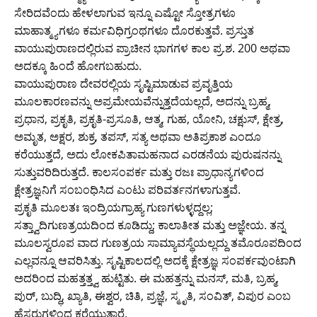
ಸೇರಿದವೆಂದು ಹೇಳಲಾಗುವ ಇನ್ನೂ ಎಷ್ಟೋ ಸ್ತೋತ್ರಗಳೂ
ಮಾಹಾತ್ಮ್ಯಗಳೂ ಕರ್ಮವಿಧಿಗ್ರಂಥಗಳೂ ದೊರಕುತ್ತವೆ. ಪ್ರಸ್ತುತ
ವಾಯುಪುರಾಣದಲ್ಲಿರುವ ಪ್ರಾಚೀನ ಭಾಗಗಳ ಕಾಲ ಪ್ರ.ಶ. 200 ಅಥವಾ
ಅದಕ್ಕೂ ಹಿಂದೆ ಹೋಗಬಹುದು.
ವಾಯುಪುರಾಣ ದೇವರಲ್ಲಿಯ ಸೃಷ್ಟಿಮಾಡುವ ಪ್ರವೃತ್ತಿಯ
ಮೂಲಕಾರಣವನ್ನು ಅಪ್ರಮೇಯವೆನ್ನುತ್ತದೆಯಲ್ಲದೆ, ಅದನ್ನು ಬ್ರಹ್ಮ,
ಪ್ರಧಾನ, ಪ್ರಕೃತಿ, ಪ್ರಕೃತಿ-ಪ್ರಸೂತಿ, ಆತ್ಮ, ಗುಹ, ಯೋನಿ, ಚಕ್ಷುಸ್, ಕ್ಷೇತ್ರ,
ಅಮೃತ, ಅಕ್ಷರ, ಶುಕ್ರ, ತಪಸ್, ಸತ್ಯ ಅಥವಾ ಅತಿಪ್ರಕಾಶ ಎಂದೂ
ಕರೆಯುತ್ತದೆ, ಅದು ಲೋಕಪಿತಾಮಹನಾದ ಎರಡನೆಯ ಪುರುಷನನ್ನು
ಸುತ್ತುವರಿದಿರುತ್ತದೆ. ಕಾಲಸಂಪರ್ಕ ಮತ್ತು ರಜಃ ಪ್ರಾಧಾನ್ಯಗಳಿಂದ
ಕ್ಷೇತ್ರಜ್ಞನಿಗೆ ಸಂಬಂಧಿಸಿದ ಎಂಟು ಪರಿವರ್ತನಗಳಾಗುತ್ತವೆ.
ಪ್ರಕೃತಿ ಮೂಲತಃ ಇಂದ್ರಿಯಗ್ರಾಹ್ಯ ಗುಣಗಳುಳ್ಳದ್ದಲ್ಲ;
ಸತ್ತ್ವಾದಿಗುಣತ್ರಯದಿಂದ ಕೂಡಿದ್ದು; ಕಾಲಾತೀತ ಮತ್ತು ಅಜ್ಞೇಯ. ತನ್ನ
ಮೂಲಸ್ವರೂಪ ವಾದ ಗುಣತ್ರಯ ಸಾಮ್ಯಾವಸ್ಥೆಯಲ್ಲದ್ದು ತಮೊರೂಪದಿಂದ
ಎಲ್ಲವನ್ನೂ ಆವರಿಸಿತ್ತು. ಸೃಷ್ಟಿಕಾಲದಲ್ಲಿ ಅದಕ್ಕೆ ಕ್ಷೇತ್ರಜ್ಞ ಸಂಪರ್ಕವುಂಟಾಗಿ
ಅದರಿಂದ ಮಹತ್ತತ್ತ್ವ ಹುಟ್ಟಿತು. ಈ ಮಹತ್ತನ್ನು ಮನಸ್, ಮತಿ, ಬ್ರಹ್ಮ,
ಪುರ್, ಬುದ್ಧಿ, ಖ್ಯಾತಿ, ಈಶ್ವರ, ಚಿತಿ, ಪ್ರಜ್ಞೆ, ಸ್ಮೃತಿ, ಸಂವಿತ್, ವಿಪುರ ಎಂಬ
ಹೆಸರುಗಳಿಂದ ಕರೆಯುತ್ತಾರೆ.