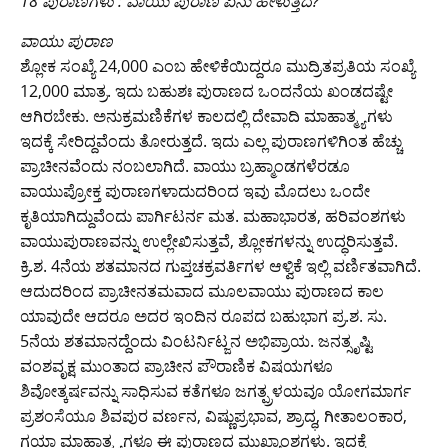
18 ಪುರಾಣಗಳು : ವಾಯು ಪುರಾಣ ಏನು ಹೇಳುತ್ತದೆ?
itt
c
at
ai
g
p
t
e
er
e
s
l
g
y
gr
ವಾಯು ಪುರಾಣ
ಶ್ಲೋಕ ಸಂಖ್ಯೆ 24,000 ಎಂಬ ಹೇಳಿಕೆಯಿದ್ದರೂ ಮುದ್ರಿತಪ್ರತಿಯ ಸಂಖ್ಯೆ
b
A
er
Li
a
12,000 ಮಾತ್ರ. ಇದು ಬಹುಶಃ ಪುರಾಣದ ಒಂದನೆಯ ಖಂಡದಷ್ಟೇ
o
p
n
m
ಆಗಿರಬೇಕು. ಅನುಕ್ರಮಣಿಕೆಗಳ ಕಾಲದಲ್ಲಿ ದೇವಾದಿ ಮಾಹಾತ್ಮ್ಯಗಳು
o
p
k
ಇದಕ್ಕೆ ಸೇರಿದ್ದವೆಂದು ತೋರುತ್ತದೆ. ಇದು ಎಲ್ಲ ಪುರಾಣಗಳಿಗಿಂತ ಹೆಚ್ಚು
ಪ್ರಾಚೀನವೆಂದು ನಂಬಲಾಗಿದೆ. ವಾಯು ಬ್ರಹ್ಮಾಂಡಗಳೆರಡೂ
k
ವಾಯುಪ್ರೋಕ್ತ ಪುರಾಣಗಳಾದುದರಿಂದ ಇವು ಮೊದಲು ಒಂದೇ
ಕೃತಿಯಾಗಿದ್ದುವೆಂದು ಪಾರ್ಗಿಟರ್ನ ಮತ. ಮಹಾಭಾರತ, ಹರಿವಂಶಗಳು
ವಾಯುಪುರಾಣವನ್ನು ಉಲ್ಲೇಖಿಸುತ್ತವೆ, ಶ್ಲೋಕಗಳನ್ನು ಉದ್ಧರಿಸುತ್ತವೆ.
ಕ್ರಿ.ಶ. 4ನೆಯ ಶತಮಾನದ ಗುಪ್ತಚಕ್ರವರ್ತಿಗಳ ಆಳ್ವಿಕೆ ಇಲ್ಲಿ ವರ್ಣಿತವಾಗಿದೆ.
ಆದುದರಿಂದ ಪ್ರಾಚೀನತಮವಾದ ಮೂಲವಾಯು ಪುರಾಣದ ಕಾಲ
ಯಾವುದೇ ಆದರೂ ಅದರ ಇಂದಿನ ರೂಪದ ಬಹುಭಾಗ ಪ್ರ.ಶ. ಸು.
5ನೆಯ ಶತಮಾನದ್ದೆಂದು ವಿಂಟರ್ನಿಟ್ಜನ ಅಭಿಪ್ರಾಯ. ಜನತ್ಸೃಷ್ಟಿ
ವಂಶವೃಕ್ಷ ಮುಂತಾದ ಪ್ರಾಚೀನ ಪೌರಾಣಿಕ ವಿಷಯಗಳೂ
ಶಿವೋತ್ಕರ್ಷವನ್ನು ಸಾಧಿಸುವ ಕತೆಗಳೂ ಜಗತ್ಪ್ರಳಯವೂ ಯೋಗಮಾರ್ಗ
ಪ್ರಶಂಸೆಯೂ ಶಿವಪುರ ವರ್ಣನ, ವಿಷ್ಣುಪ್ರಭಾವ, ಶ್ರಾದ್ಧ, ಗೀತಾಲಂಕಾರ,
ಗಯಾ ಮಾಹಾತ್ಮ್ಯಗಳೂ ಈ ಪುರಾಣದ ಮುಖ್ಯಾಂಶಗಳು. ಇದಕ್ಕೆ