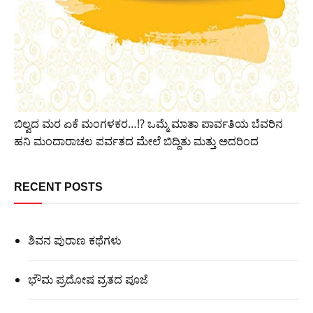
ಬಿಲ್ವದ ಮರ ಏಕೆ ಮಂಗಳಕರ…!? ಒಮ್ಮೆ ಮಾತಾ ಪಾರ್ವತಿಯ ಬೆವರಿನ
ಹನಿ ಮಂದಾರಾಚಲ ಪರ್ವತದ ಮೇಲೆ ಬಿದ್ದಿತು ಮತ್ತು ಅದರಿಂದ
RECENT POSTS
ಶಿವನ ಪುರಾಣ ಕಥೆಗಳು
ಭೌಮ ಪ್ರದೋಷ ವ್ರತದ ಪೂಜೆ