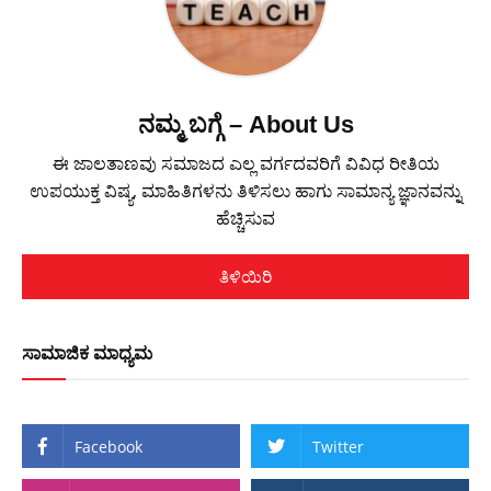
ನಮ್ಮ ಬಗ್ಗೆ – About Us
ಈ ಜಾಲತಾಣವು ಸಮಾಜದ ಎಲ್ಲ ವರ್ಗದವರಿಗೆ ವಿವಿಧ ರೀತಿಯ
ಉಪಯುಕ್ತ ವಿಷ್ಯ, ಮಾಹಿತಿಗಳನು ತಿಳಿಸಲು ಹಾಗು ಸಾಮಾನ್ಯ ಜ್ಞಾನವನ್ನು
ಹೆಚ್ಚಿಸುವ
ತಿಳಿಯಿರಿ
ಸಾಮಾಜಿಕ ಮಾಧ್ಯಮ
Facebook
Twitter