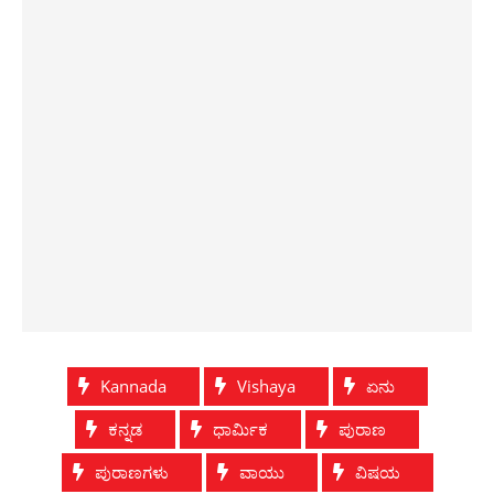
Kannada
Vishaya
ಏನು
ಕನ್ನಡ
ಧಾರ್ಮಿಕ
ಪುರಾಣ
ಪುರಾಣಗಳು
ವಾಯು
ವಿಷಯ