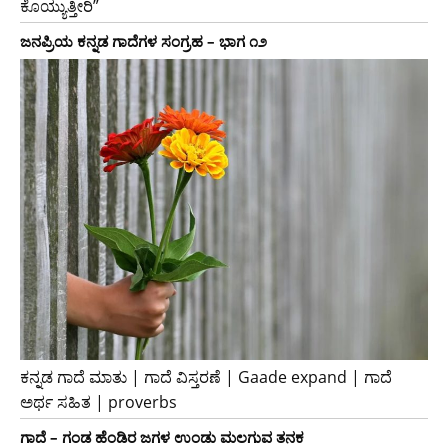
ಕೊಯ್ಯುತ್ತೀರಿ”
ಜನಪ್ರಿಯ ಕನ್ನಡ ಗಾದೆಗಳ ಸಂಗ್ರಹ – ಭಾಗ ೧೨
ಕನ್ನಡ ಗಾದೆ ಮಾತು | ಗಾದೆ ವಿಸ್ತರಣೆ | Gaade expand | ಗಾದೆ
ಅರ್ಥ ಸಹಿತ | proverbs
ಗಾದೆ – ಗಂಡ ಹೆಂಡಿರ ಜಗಳ ಉಂಡು ಮಲಗುವ ತನಕ