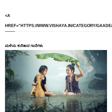
<A
HREF="HTTPS://WWW.VISHAYA.IN/CATEGORY/GAADE/"
ಮಳೆಯ ಕುರಿತಾದ ಗಾದೆಗಳು