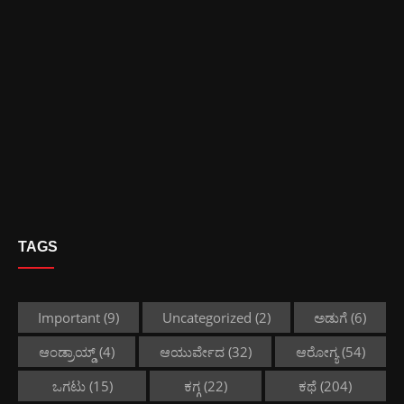
TAGS
Important
(9)
Uncategorized
(2)
ಅಡುಗೆ
(6)
ಆಂಡ್ರಾಯ್ಡ್
(4)
ಆಯುರ್ವೇದ
(32)
ಆರೋಗ್ಯ
(54)
ಒಗಟು
(15)
ಕಗ್ಗ
(22)
ಕಥೆ
(204)