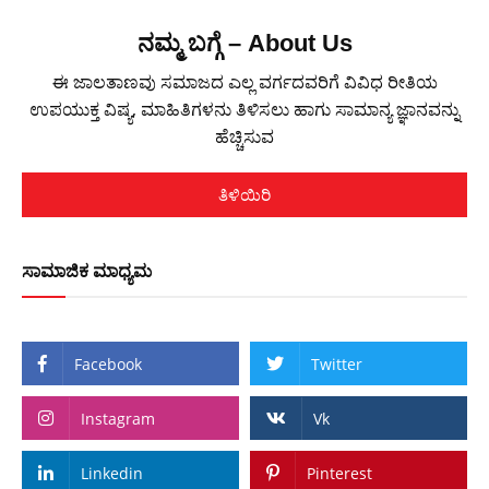
ನಮ್ಮ ಬಗ್ಗೆ – About Us
ಈ ಜಾಲತಾಣವು ಸಮಾಜದ ಎಲ್ಲ ವರ್ಗದವರಿಗೆ ವಿವಿಧ ರೀತಿಯ
ಉಪಯುಕ್ತ ವಿಷ್ಯ, ಮಾಹಿತಿಗಳನು ತಿಳಿಸಲು ಹಾಗು ಸಾಮಾನ್ಯ ಜ್ಞಾನವನ್ನು
ಹೆಚ್ಚಿಸುವ
ತಿಳಿಯಿರಿ
ಸಾಮಾಜಿಕ ಮಾಧ್ಯಮ
Facebook
Twitter
Instagram
Vk
Linkedin
Pinterest