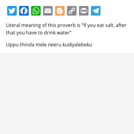
T
F
W
E
Bl
C
Pr
T
w
a
h
m
o
o
in
el
Literal meaning of this proverb is “If you eat salt, after
itt
c
at
ai
g
p
t
e
that you have to drink water”
er
e
s
l
g
y
gr
Uppu thinda mele neeru kudiyalebeku
b
A
er
Li
a
o
p
n
m
o
p
k
k