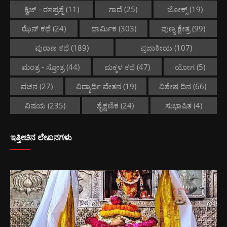
ಕ್ವಿಜ್ - ರಸಪ್ರಶ್ನೆ
(11)
ಗಾದೆ
(25)
ಜೋಕ್ಸ್
(19)
ಝೆನ್ ಕಥೆ
(24)
ಧಾರ್ಮಿಕ
(303)
ಪುಣ್ಯ ಕ್ಷೇತ್ರ
(99)
ಪುರಾಣ ಕಥೆ
(189)
ಪ್ರಜಾಕೀಯ
(107)
ಮಂತ್ರ - ಸ್ತೋತ್ರ
(44)
ಮಕ್ಕಳ ಕಥೆ
(47)
ಯೋಗ
(5)
ವಚನ
(27)
ವಿದ್ಯಾರ್ಥಿ ವೇತನ
(19)
ವಿಶೇಷ ದಿನ
(66)
ವಿಷಯ
(235)
ಶೈಕ್ಷಣಿಕ
(24)
ಸುಭಾಷಿತ
(4)
ಇತ್ತೀಚಿನ ಲೇಖನಗಳು