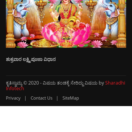
ಶುಕ್ರವಾರ ಲಕ್ಷ್ಮಿ ಪೂಜಾ ವಿಧಾನ
ಕೃತಿಸ್ವಾಮ್ಯ © 2020 - ವಿಷಯ ತಂಡಕ್ಕೆ ಸೇರಿದ್ದು ವಿಷಯ by
Sharadhi
Infotech
Privacy
Contact Us
SiteMap