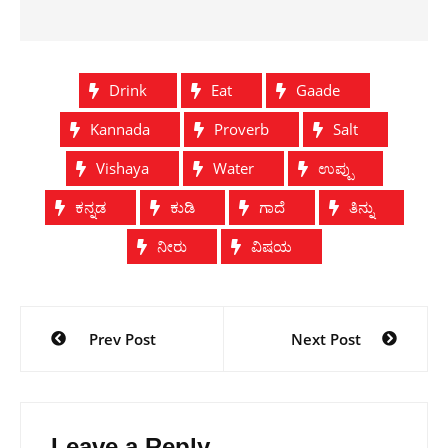
Drink
Eat
Gaade
Kannada
Proverb
Salt
Vishaya
Water
ಉಪ್ಪು
ಕನ್ನಡ
ಕುಡಿ
ಗಾದೆ
ತಿನ್ನು
ನೀರು
ವಿಷಯ
Post
Prev Post
Next Post
navigation
Leave a Reply