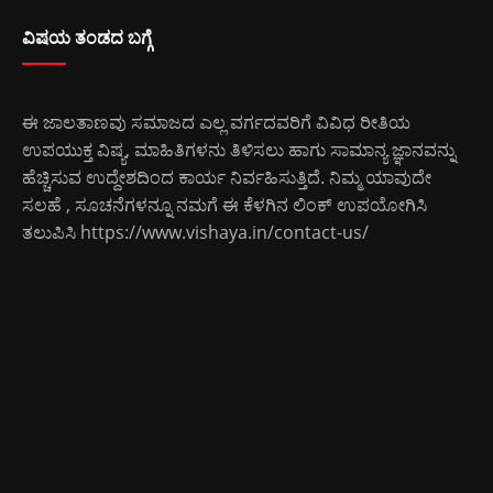
ವಿಷಯ ತಂಡದ ಬಗ್ಗೆ
ಈ ಜಾಲತಾಣವು ಸಮಾಜದ ಎಲ್ಲ ವರ್ಗದವರಿಗೆ ವಿವಿಧ ರೀತಿಯ
ಉಪಯುಕ್ತ ವಿಷ್ಯ, ಮಾಹಿತಿಗಳನು ತಿಳಿಸಲು ಹಾಗು ಸಾಮಾನ್ಯ ಜ್ಞಾನವನ್ನು
ಹೆಚ್ಚಿಸುವ ಉದ್ದೇಶದಿಂದ ಕಾರ್ಯ ನಿರ್ವಹಿಸುತ್ತಿದೆ. ನಿಮ್ಮ ಯಾವುದೇ
ಸಲಹೆ , ಸೂಚನೆಗಳನ್ನೂ ನಮಗೆ ಈ ಕೆಳಗಿನ ಲಿಂಕ್ ಉಪಯೋಗಿಸಿ
ತಲುಪಿಸಿ
https://www.vishaya.in/contact-us/