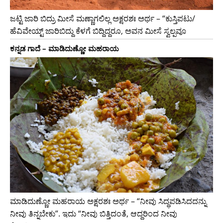
ಜಟ್ಟಿ ಜಾರಿ ಬಿದ್ರು ಮೀಸೆ ಮಣ್ಣಾಗಲಿಲ್ಲ ಅಕ್ಷರಶಃ ಅರ್ಥ – “ಕುಸ್ತಿಪಟು/
ಹೆವಿವೇಯ್ಟ್ ಜಾರಿಬಿದ್ದು ಕೆಳಗೆ ಬಿದ್ದಿದ್ದರೂ, ಅವನ ಮೀಸೆ ಸ್ವಲ್ಪವೂ
ಕನ್ನಡ ಗಾದೆ – ಮಾಡಿದುಣ್ಣೋ ಮಹರಾಯ
ಮಾಡಿದುಣ್ಣೋ ಮಹರಾಯ ಅಕ್ಷರಶಃ ಅರ್ಥ – “ನೀವು ಸಿದ್ಧಪಡಿಸಿದದನ್ನು
ನೀವು ತಿನ್ನಬೇಕು”. ಇದು “ನೀವು ಬಿತ್ತಿದಂತೆ, ಆದ್ದರಿಂದ ನೀವು