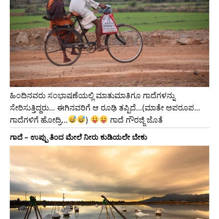
ಹಿಂದಿನವರು ಸಂಭಾಷಣೆಯಲ್ಲಿ ಮಾತುಮಾತಿಗೂ ಗಾದೆಗಳನ್ನು
ಸೇರಿಸುತ್ತಿದ್ದರು… ಈಗಿನವರಿಗೆ ಆ ರೂಢಿ ತಪ್ಪಿದೆ…(ಮಾತೇ ಅಪರೂಪ…
ಗಾದೆಗಳಿಗೆ ಹೋದ್ರಿ…
)
ಗಾದೆ ಗೌರಜ್ಜಿ ಜೊತೆ
ಗಾದೆ – ಉಪ್ಪು ತಿಂದ ಮೇಲೆ ನೀರು ಕುಡಿಯಲೇ ಬೇಕು