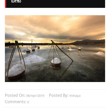
ಬೇಕು
Posted On:
Posted By:
06/Apr/2019
Vishaya
Comments:
0