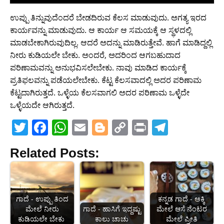
ಉಪ್ಪು ತಿನ್ನುವುದೆಂದರೆ ಬೇಡದಿರುವ ಕೆಲಸ ಮಾಡುವುದು. ಅಗತ್ಯ ಇರದ
ಕಾರ್ಯವನ್ನು ಮಾಡುವುದು. ಆ ಕಾರ್ಯ ಆ ಸಮಯಕ್ಕೆ ಆ ಸ್ಥಳದಲ್ಲಿ
ಮಾಡಬೇಕಾಗಿರುವುದಿಲ್ಲ. ಆದರೆ ಅದನ್ನು ಮಾಡಿರುತ್ತೇವೆ. ಹಾಗೆ ಮಾಡಿದ್ದಲ್ಲಿ
ನೀರು ಕುಡಿಯಲೇ ಬೇಕು. ಅಂದರೆ, ಅದರಿಂದ ಆಗಬಹುದಾದ
ಪರಿಣಾಮವನ್ನು ಅನುಭವಿಸಲೇಬೇಕು. ನಾವು ಮಾಡಿದ ಕಾರ್ಯಕ್ಕೆ
ಪ್ರತಿಫಲವನ್ನು ಪಡೆಯಲೇಬೇಕು. ಕೆಟ್ಟ ಕೆಲಸವಾದಲ್ಲಿ ಅದರ ಪರಿಣಾಮ
ಕೆಟ್ಟದಾಗಿರುತ್ತದೆ. ಒಳ್ಳೆಯ ಕೆಲಸವಾಗಲಿ ಅದರ ಪರಿಣಾಮ ಒಳ್ಳೆದೇ
ಒಳ್ಳೆಯದೇ ಆಗಿರುತ್ತದೆ.
T
F
W
E
Bl
C
Pr
T
w
a
h
m
o
o
in
el
Related Posts:
itt
c
at
ai
g
p
t
e
er
e
s
l
g
y
gr
b
A
er
Li
a
ಗಾದೆ - ಉಪ್ಪು ತಿಂದ
ಕನ್ನಡ ಗಾದೆ - ಅಕ್ಕಿ
o
p
n
m
ಮೇಲೆ ನೀರು
ಗಾದೆ - ಹಾಸಿಗೆ ಇದ್ದಷ್ಟು
ಮೇಲೆ ಆಸೆ ನೆಂಟರ
o
p
k
ಕುಡಿಯಲೇ ಬೇಕು
ಕಾಲು ಚಾಚು
ಮೇಲೆ ಪ್ರೀತಿ