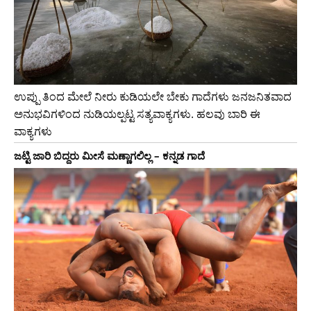
ಉಪ್ಪು ತಿಂದ ಮೇಲೆ ನೀರು ಕುಡಿಯಲೇ ಬೇಕು ಗಾದೆಗಳು ಜನಜನಿತವಾದ
ಅನುಭವಿಗಳಿಂದ ನುಡಿಯಲ್ಪಟ್ಟ ಸತ್ಯವಾಕ್ಯಗಳು. ಹಲವು ಬಾರಿ ಈ
ವಾಕ್ಯಗಳು
ಜಟ್ಟಿ ಜಾರಿ ಬಿದ್ದರು ಮೀಸೆ ಮಣ್ಣಾಗಲಿಲ್ಲ – ಕನ್ನಡ ಗಾದೆ