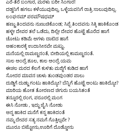
ಎರೆ-ತೆರೆ ಬಂಗಾರ, ಮರಳು ಬರೀ ಸಿಂಗಾರ!
ದಡ್ಡನಿಗೆ ಹಗಲು ಕಳೆಯುವುದಿಲ್ಲ, ಒಳ್ಳೆಯವನಿಗೆ ರಾತ್ರಿ ಸಾಲುವುದಿಲ್ಲ.
ಲಂಘನಮ್ ಪರಮೌಷಧಮ್
ಹಣ್ಣು ತಿಂದವನು ನುಣುಚಿಕೊಂಡ; ಸಿಪ್ಪೆ ತಿಂದವನು ಸಿಕ್ಕಿ ಹಾಕಿಕೊಂಡ
ಹಳ್ಳೀ ದೇವರ ತಲೆ ಒಡೆದು, ದಿಲ್ಲೀ ದೇವರ ಹೊಟ್ಟೆ ಹೊರೆದ ಹಾಗೆ
ಚೋಟು ಕಡಿಮೆ ಅಗಳು ದಾಟಿದ ಹಾಗೆ
ಅಹಂಕಾರಕ್ಕೆ ಉದಾಸೀನವೇ ಮಟ್ಟು.
ಮನೆಯಲ್ಲಿ ರಾಮಣ್ಣನಂತೆ, ಬೀದಿಯಲ್ಲಿ ಕಾಮಣ್ಣನಂತೆ.
ಸಾಲ ಅಂದ್ರೆ ಶೂಲ, ಕಾಲ ಅಂದ್ರೆ ಯಮ
ಈಚಲ ಮರದ ಕೆಲಗೆ ಕುಳಿತು ಮಜ್ಜಿಗೆ ಕುಡಿದ ಹಾಗೆ
ಸೋದರ ಮಾವನ ಚಾಳು ತುಂಡಪುಂಡರ ಪಾಲು
ದುಡ್ಡಿಗೆ ದುಡ್ಡು ಗಂಟು ಹಾಕಿದ್ಯೋ? ಬೆನ್ನಿಗೆ ಹೊಟ್ಟೆ ಅಂಟು ಹಾಕಿದ್ಯೋ?
ಮಾರಿಯ ಹೋತ ತೋರಣದ ಚಿಗುರು ಬಯಸಿತಂತೆ
ತನ್ನೂರಲ್ಲಿ ರಂಗ, ಪರೂರಲ್ಲಿ ಮಂಗ
ಈಸಿ ನೋಡು , ಇದ್ದು ಜೈಸಿ ನೋಡು
ಅನ್ನ ಹಾಕಿದ ಮನೆಗೆ ಕನ್ನ ಹಾಕಿದಂತೆ
ನಮ್ಮ ದೇವರ ಸತ್ಯ ನಮಗೆ ಗೊತ್ತಿಲ್ಲವೇ ?
ಮೂರೂ ಬಿಟ್ಟೋನು,ಊರಿಗೆ ದೊಡ್ಡೋನು