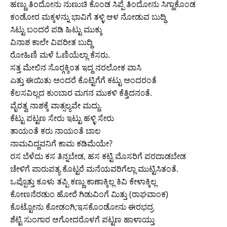
ಹಣ್ಣು ತಿಂದೋನು ನುಣುಚಿ ಕೊಂಡ ಸಿಪ್ಪೆ ತಿಂದೋನು ಸಿಗ್ಹಾಕೊಂಡ
ಕಂಡೋರ ಮಕ್ಕಳನ್ನು ಭಾವಿಗೆ ತಳ್ಳಿ ಆಳ ನೋಡುವ ಬುದ್ಧಿ
ಸಿಟ್ಟು ಬಂದರೆ ಪಡಿ ಹಿಟ್ಟು ಮುಕ್ಕು
ವಿನಾಶ ಕಾಲೇ ವಿಪರೀತ ಬುದ್ಧಿ
ರೋಹಿಣಿ ಮಳೆ ಓಣಿಯೆಲ್ಲಾ ಕೆಸರು.
ಸತ್ತ ಮೇಲಿನ ಸೊರ‍್ಗಕ್ಕಿಂತ ಇದ್ದ ನರಲೋಕ ವಾಸಿ
ಎತ್ತು ಈಯಿತು ಅಂದರೆ ಕೊಟ್ಟಿಗೆಗೆ ಕಟ್ಟು ಅಂದರಂತೆ
ಕೆಲಸವಿಲ್ಲದ ಕು೦ಬಾರ ಮಗನ ಮುಕಳಿ ಕೆತ್ತಿದನ೦ತೆ.
ವೈರತ್ವ ನಾಶಕ್ಕೆ ವಾತ್ಸಲ್ಯವೇ ಮದ್ದು.
ಕೆಟ್ಟು ಪಟ್ಟಣ ಸೇರು ಇಟ್ಟು ಹಳ್ಳಿ ಸೇರು
ತಾಯಂತೆ ಕರು ನಾಯಂತೆ ಬಾಲ
ನಾಮವಿದ್ದವನಿಗೆ ಕಾಮ ಕಡಿಮೆಯೇ?
ರಸ ಬೆಳೆದು ಕಸ ತಿನ್ನಬೇಡ, ಹಸ ಕಟ್ಟಿ ಮೊಸರಿಗೆ ಪರದಾಡಬೇಡ
ಚೇಳಿಗೆ ಪಾರುಪತ್ಯ ಕೊಟ್ಟರೆ ಮನೆಯವರಿಗೆಲ್ಲಾ ಮುಟ್ಟಿಸಿತಂತೆ.
ಒಪ್ಪೊತ್ತು ಕೂಳು ತಪ್ಪಿ ಕಣ್ಣು ಕಾಣಾಕ್ಕಿಲ್ಲ ಕಿವಿ ಕೇಳಾಕ್ಕಿಲ್ಲ
ಕೋಣನೆರಡುಂ ಹೋರೆ ಗಿಡುವಿಂಗೆ ಮಿತ್ತು (ರಾಘವಾಂಕ)
ಕೊಟ್ಟೋನು ಕೋಡಂಗಿ;ಇಸಕೊಂಡೋನು ಈರಭದ್ರ
ಶೆಟ್ಟಿ ಸುಂಗಾರ ಆಗೋದರೊಳಗೆ ಪಟ್ಟಣ ಹಾಳಾಯ್ತು