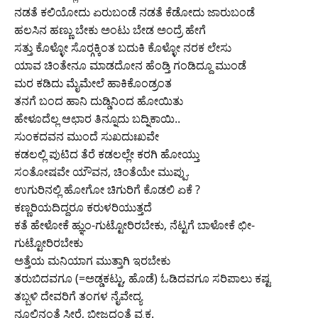
ನಡತೆ ಕಲಿಯೋದು ಏರುಬಂಡೆ ನಡತೆ ಕೆಡೋದು ಜಾರುಬಂಡೆ
ಹಲಸಿನ ಹಣ್ಣು ಬೇಕು ಅಂಟು ಬೇಡ ಅಂದ್ರೆ ಹೇಗೆ
ಸತ್ತು ಕೊಳ್ಳೋ ಸೊರ್‍ಗಕ್ಕಿಂತ ಬದುಕಿ ಕೊಳ್ಳೋ ನರಕ ಲೇಸು
ಯಾವ ಚಿಂತೇನೂ ಮಾಡದೋನ ಹೆಂಡ್ತಿ ಗಂಡಿದ್ದೂ ಮುಂಡೆ
ಮರ ಕಡಿದು ಮೈಮೇಲೆ ಹಾಕಿಕೊಂಡ್ರಂತ
ತನಗೆ ಬಂದ ಹಾನಿ ದುಡ್ಡಿನಿಂದ ಹೋಯಿತು
ಹೇಳೂದೆಲ್ಲ ಆಛಾರ ತಿನ್ನೂದು ಬದ್ನಿಕಾಯಿ..
ಸುಂಕದವನ ಮುಂದೆ ಸುಖದುಃಖವೇ
ಕಡಲಲ್ಲಿ ಪುಟಿದ ತೆರೆ ಕಡಲಲ್ಲೇ ಕರಗಿ ಹೋಯ್ತು
ಸಂತೋಷವೇ ಯೌವನ, ಚಿಂತೆಯೇ ಮುಪ್ಪು.
ಉಗುರಿನಲ್ಲಿ ಹೋಗೋ ಚಿಗುರಿಗೆ ಕೊಡಲಿ ಏಕೆ ?
ಕಣ್ಣರಿಯದಿದ್ದರೂ ಕರುಳರಿಯುತ್ತದೆ
ಕತೆ ಹೇಳೋಕೆ ಹ್ಞುಂ-ಗುಟ್ಟೋರಿರಬೇಕು, ನೆಟ್ಟಗೆ ಬಾಳೋಕೆ ಛೀ-
ಗುಟ್ಟೋರಿರಬೇಕು
ಅತ್ತೆಯ ಮನಿಯಾಗ ಮುತ್ತಾಗಿ ಇರಬೇಕು
ತರುಬಿದವಗೂ (=ಅಡ್ಡಕಟ್ಟು, ಹೊಡೆ) ಓಡಿದವಗೂ ಸರಿಪಾಲು ಕಷ್ಟ
ತಬ್ಬಳಿ ದೇವರಿಗೆ ತಂಗಳ ನೈವೇದ್ಯ
ನೂಲಿನಂತೆ ಸೀರೆ, ಬೀಜದಂತೆ ವೃಕ್ಷ.