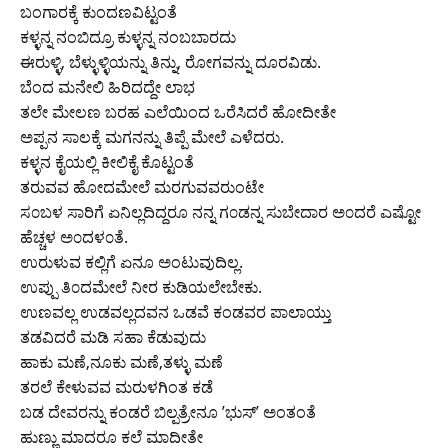
ಬಂಗಾರಕ್ಕೆ ಕುಂದಣವಿಟ್ಟಂತೆ
ಕಳ್ಳನ್ನ ನಂಬಿದ್ರೂ ಕುಳ್ಳನ್ನ ನಂಬಬಾರದು
ಈರುಳ್ಳಿ, ಬೆಳ್ಳುಳ್ಳಿಯನ್ನು ತಿನ್ನು, ರೋಗವನ್ನು ದೂರವಿಡು.
ಬೆಂದ ಮನೇಲಿ ಹಿರಿದದ್ದೇ ಲಾಭ
ತಲೇ ಮೇಲಣ ಬರಹ ಎಲೆಯಿಂದ ಒರೆಸಿದರೆ ಹೋದೀತೇ
ಅಪ್ಪನ ಸಾಲಕ್ಕೆ ಮಗನನ್ನು ತಿಪ್ಪೆ ಮೇಲೆ ಎಳೆದರು.
ಕಳ್ಳನ ಕೈಯಲ್ಲಿ ಕೀಲಿಕೈ ಕೊಟ್ಟಂತೆ
ತರುವವ ಹೋದಮೇಲೆ ಮರಗುವವರುಂಟೇ
ಸ೦ಬಳ ಸಾರಿಗೆ ಏನಿಲ್ಲದಿದ್ದರೂ ನನ್ನ ಗ೦ಡನ್ನ ಸುಬೇದಾರ ಅ೦ದರೆ ಎಷ್ಟೋ
ಹೆಚ್ಚಳ ಅ೦ದಳ೦ತೆ.
ಉರುಳುವ ಕಲ್ಲಿಗೆ ಏನೂ ಅಂಟುವುದಿಲ್ಲ.
ಉಪ್ಪು ತಿ೦ದಮೇಲೆ ನೀರ ಕುಡಿಯಲೇಬೇಕು.
ಉಣವಲ್ಲ ಉಡವಲ್ಲದವನ ಒಡವೆ ಕಂಡವರ ಪಾಲಾಯ್ತು
ತಡವಿದರೆ ಮಡಿ ಸಹಾ ಕೆಡುವುದು
ಹಾಕು ಮಣೆ,ನೂಕು ಮಣೆ,ತಳ್ಳು ಮಣೆ
ತರಲೆ ಕೇಳುವವ ಮರುಳಗಿಂತ ಕಡೆ
ಬಡ ದೇವರನ್ನು ಕಂಡರೆ ಬಿಲ್ಪತ್ರೇನೂ ’ಭುಸ್’ ಅಂತಂತೆ
ಹುಣ್ಣು ಮಾದರೂ ಕಲೆ ಮಾದೀತೇ