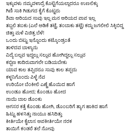
ಇಕ್ಕುವಳು ನಮ್ಮವಳಾದ್ರೆ ಕೊಟ್ಟಿಗೆಯಲ್ಲಾದರೂ ಉಣಲಿಕ್ಕು
ಗಿಣಿ ಸಾಕಿ ಗಿಡುಗದ ಕೈಗೆ ಕೊಟ್ಟರು
ಶಿವಾ ಅರಿಯದ ಸಾವು ಇಲ್ಲ ಮನ ಅರಿಯದ ಪಾಪ ಇಲ್ಲ
ತಬ್ಬಲಿ ತಬಕು (ಎಲೆ ಅಡಿಕೆ ತಟ್ಟೆ, ತಂಬಾಕು ತಟ್ಟೆ) ಕದ್ದು ಜಗಲೀಲಿ ಸಿಕ್ಕಿಬಿದ್ದ
ಚಿತ್ತಾ ಮಳೆ ವಿಚಿತ್ರ ಬೆಳೆ!
ಒಂದು ಬಿಟ್ಟು ಇನ್ನೊಂದು ಕಟ್ಕೊಂಡ್ರಂತೆ
ತಾಳಿದವ ಬಾಳ್ಯಾನು
ವಿದ್ಯೆ ಬಲ್ಲವ ಇದ್ದಲ್ಲು ಸಲ್ಲುವ ಹೋಗಿದ್ದಲ್ಲು ಸಲ್ಲುವ
ಕಬ್ಬಿಣ ಕಾದಿರುವಾಗಲೇ ಬಡಿಯಬೇಕು
ಯಾವ ಕಾಲ ತಪ್ಪಿದರೂ ಸಾವು ಕಾಲ ತಪ್ಪದು
ಕಳ್ಳನಿಗೊಂದು ಪಿಳ್ಳೆ ನೆವ
ಉರಿಯೋ ಬೆಂಕೀಲಿ ಎಣ್ಣೆ ಹೊಯಿದ ಹಾಗೆ
ಉಂಡೂ ಹೋದ; ಕೊಂಡೂ ಹೋದ
ನಾಯಿ ಬಾಲ ಡೊಂಕು
ಅಗಸರ ಕತ್ತೆ ಕೊಂಡು ಹೋಗಿ, ಡೊಂಬರಿಗೆ ತ್ಯಾಗ ಹಾಕಿದ ಹಾಗೆ
ಹಿಟ್ಟು ಹಳಸಿತ್ತು ನಾಯೂ ಹಸಿದಿತ್ತು
ಕೀರ್ತಿಯೇ ಕೈಲಾಸ ಅಪಕೀರ್ತಿಯೇ ನರಕ
ತಾಯಿಗೆ ಕಂಡರೆ ತಲೆ ನೋವು