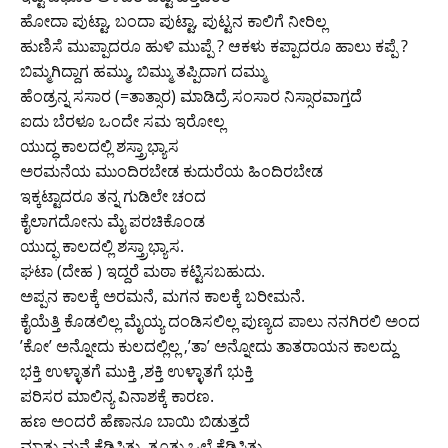
ಹೋದಾ ಪುಟ್ಟಾ, ಬಂದಾ ಪುಟ್ಟಾ, ಪುಟ್ಟನ ಕಾಲಿಗೆ ನೀರಿಲ್ಲ
ಹುಣಿಸೆ ಮುಪ್ಪಾದರೂ ಹುಳಿ ಮುಪ್ಪೆ ? ಆಕಳು ಕಪ್ಪಾದರೂ ಹಾಲು ಕಪ್ಪೆ ?
ಬಿಮ್ಮಗಿದ್ದಾಗ ಹಮ್ಮು, ಬಿಮ್ಮು ತಪ್ಪಿದಾಗ ದಮ್ಮು
ಹೆಂಡ್ರನ್ನ ಸಸಾರ (=ತಾತ್ಸಾರ) ಮಾಡಿದ್ರೆ ಸಂಸಾರ ನಿಸ್ಸಾರವಾಗ್ತದೆ
ಐದು ಬೆರಳೂ ಒಂದೇ ಸಮ ಇರೋಲ್ಲ
ಯುದ್ಧ ಕಾಲದಲ್ಲಿ ಶಸ್ತ್ರಾಭ್ಯಾಸ
ಅರಮನೆಯ ಮುಂದಿರಬೇಡ ಕುದುರೆಯ ಹಿಂದಿರಬೇಡ
ಇಕ್ಕಟ್ಟಾದರೂ ತನ್ನ ಗುಡಿಲೇ ಚಂದ
ಕೈಲಾಗದೋನು ಮೈ ಪರಚಿಕೊಂಡ
ಯುದ್ಫ ಕಾಲದಲ್ಲಿ ಶಸ್ತ್ರಾಭ್ಯಾಸ.
ಘಟಾ (ದೇಹ ) ಇದ್ದರೆ ಮಠಾ ಕಟ್ಟಿಸಬಹುದು.
ಅಪ್ಪನ ಕಾಲಕ್ಕೆ ಅರಮನೆ, ಮಗನ ಕಾಲಕ್ಕೆ ಬರೀಮನೆ.
ಕೈಯೆತ್ತಿ ಕೊಡಲಿಲ್ಲ ಮೈಯ್ಯ ದಂಡಿಸಲಿಲ್ಲ ಪುಣ್ಯದ ಪಾಲು ನನಗಿರಲಿ ಅಂದ
’ಕೋ’ ಅನ್ನೋದು ಕುಲದಲ್ಲಿಲ್ಲ ,’ತಾ’ ಅನ್ನೋದು ತಾತರಾಯನ ಕಾಲದ್ದು
ಭಕ್ತಿ ಉಳ್ಳಾತಗೆ ಮುಕ್ತಿ ,ಶಕ್ತಿ ಉಳ್ಳಾತಗೆ ಭುಕ್ತಿ
ಪರಿಸರ ಮಾಲಿನ್ಯ ವಿನಾಶಕ್ಕೆ ಕಾರಣ.
ಹಣ ಅಂದರೆ ಹೆಣಾನೂ ಬಾಯಿ ಬಿಡುತ್ತದೆ
ಮಾತು ಮನೆ ಕೆಡಿಸಿತು, ತೂತು ಒಲೆ ಕೆಡಿಸಿತು