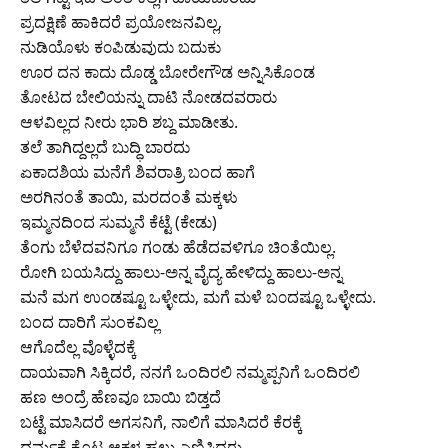
ಪ್ರದಕ್ಷಿಣೆ ಹಾಕಿದರೆ ಪ್ರಯೋಜನವಿಲ್ಲ,
ನುಡಿಯೊಳು ಕ೦ಪಿಡುವುದು ಬದುಕು
ಊರ ದನ ಕಾದು ದೊಡ್ಡ ಬೋರೇಗೌಡ ಅನ್ನಿಸಿಕೊಂಡ
ತೋಟದ ಬೇಲಿಯನ್ನು ದಾಟಿ ನೋಡದವರಾರು
ಆಳವಿಲ್ಲದ ನೀರು ಭಾರಿ ಶಬ್ದ ಮಾಡೀತು.
ತಲೆ ತಾಗಿದ್ದಲ್ಲದೆ ಬುದ್ಧಿ ಬಾರದು
ಏಕಾದಶಿಯ ಮನೆಗೆ ಶಿವರಾತ್ರಿ ಬಂದ ಹಾಗೆ
ಅರಗಿನಂತೆ ತಾಯಿ, ಮರದಂತೆ ಮಕ್ಕಳು
ಇಮ್ಮನದಿಂದ ಸುಮ್ಮನೆ ಕೆಟ್ಟೆ (ಕೇಡು)
ತೆಂಗು ಬೆಳೆದವನಿಗೂ ಗಂಡು ಹೆಡೆದವಳಿಗೂ ಚಿಂತೆಯಿಲ್ಲ.
ರೋಗಿ ಬಯಸಿದ್ದು ಹಾಲು-ಅನ್ನ ವೈದ್ಯ ಹೇಳಿದ್ದು ಹಾಲು-ಅನ್ನ
ಮನೆ ಮಗ ಉ೦ಡಷ್ಟೂ ಒಳ್ಳೇದು, ಮಗೆ ಮಳೆ ಬ೦ದಷ್ಟೂ ಒಳ್ಳೇದು.
ಬಂದ ದಾರಿಗೆ ಸುಂಕವಿಲ್ಲ
ಆಗೊದೆಲ್ಲ ವೊಳ್ಳೆದಕ್ಕೆ
ದಾಯವಾಗಿ ಸಿಕ್ಕಿದರೆ, ನನಗೆ ಒಂದಿರಲಿ ನಮ್ಮಪ್ಪನಿಗೆ ಒಂದಿರಲಿ
ಹಣ ಅಂದ್ರೆ ಹೆಣವೂ ಬಾಯಿ ಬಿಡ್ತದೆ
ಬಟ್ಟೆ ಮಾಸಿದರೆ ಅಗಸನಿಗೆ, ನಾಲಿಗೆ ಮಾಸಿದರೆ ಕೆರಕ್ಕೆ
ಧರ್ಮಕ್ಕೆ ಕೊಟ್ಟ ಆಕಳ ಹಲ್ಲು ಎಣಿಸಿದರು.