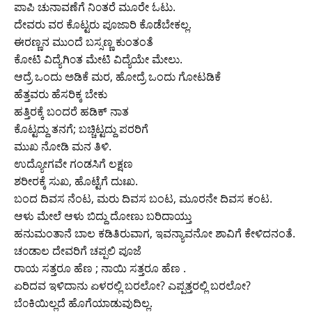
ಪಾಪಿ ಚುನಾವಣೆಗೆ ನಿ೦ತರೆ ಮೂರೇ ಓಟು.
ದೇವರು ವರ ಕೊಟ್ಟರು ಪೂಜಾರಿ ಕೊಡೆಬೇಕಲ್ಲ.
ಈರಣ್ಣನ ಮುಂದೆ ಬಸ್ಸಣ್ಣ ಕುಂತಂತೆ
ಕೋಟಿ ವಿದ್ಯೆಗಿ೦ತ ಮೇಟಿ ವಿದ್ಯೆಯೇ ಮೇಲು.
ಆದ್ರೆ ಒಂದು ಅಡಿಕೆ ಮರ, ಹೋದ್ರೆ ಒಂದು ಗೋಟಡಿಕೆ
ಹೆತ್ತವರು ಹೆಸರಿಕ್ಕ ಬೇಕು
ಹತ್ತಿರಕ್ಕೆ ಬಂದರೆ ಹಡಿಕ್ ನಾತ
ಕೊಟ್ಟದ್ದು ತನಗೆ; ಬಚ್ಚಿಟ್ಟದ್ದು ಪರರಿಗೆ
ಮುಖ ನೋಡಿ ಮನ ತಿಳಿ.
ಉದ್ಯೋಗವೇ ಗಂಡಸಿಗೆ ಲಕ್ಷಣ
ಶರೀರಕ್ಕೆ ಸುಖ, ಹೊಟ್ಟೆಗೆ ದುಃಖ.
ಬಂದ ದಿವಸ ನೆಂಟ, ಮರು ದಿವಸ ಬಂಟ, ಮೂರನೇ ದಿವಸ ಕಂಟ.
ಆಳು ಮೇಲೆ ಆಳು ಬಿದ್ದು ದೋಣು ಬರಿದಾಯ್ತು
ಹನುಮಂತಾನೆ ಬಾಲ ಕಡಿತಿರುವಾಗ, ಇವನ್ಯಾವನೋ ಶಾವಿಗೆ ಕೇಳಿದನಂತೆ.
ಚ೦ಡಾಲ ದೇವರಿಗೆ ಚಪ್ಪಲಿ ಪೂಜೆ
ರಾಯ ಸತ್ತರೂ ಹೆಣ ; ನಾಯಿ ಸತ್ತರೂ ಹೆಣ .
ಏರಿದವ ಇಳಿದಾನು ಏಳರಲ್ಲಿ ಬರಲೋ? ಎಪ್ಪತ್ತರಲ್ಲಿ ಬರಲೋ?
ಬೆ೦ಕಿಯಿಲ್ಲದೆ ಹೊಗೆಯಾಡುವುದಿಲ್ಲ.