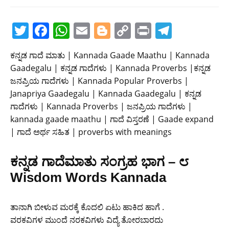
T
F
W
E
Bl
C
Pr
T
w
a
h
m
o
o
in
el
ಕನ್ನಡ ಗಾದೆ ಮಾತು | Kannada Gaade Maathu | Kannada
itt
c
at
ai
g
p
t
e
Gaadegalu | ಕನ್ನಡ ಗಾದೆಗಳು | Kannada Proverbs |ಕನ್ನಡ
er
e
s
l
g
y
gr
ಜನಪ್ರಿಯ ಗಾದೆಗಳು | Kannada Popular Proverbs |
b
A
er
Li
a
Janapriya Gaadegalu | Kannada Gaadegalu | ಕನ್ನಡ
ಗಾದೆಗಳು | Kannada Proverbs | ಜನಪ್ರಿಯ ಗಾದೆಗಳು |
o
p
n
m
kannada gaade maathu | ಗಾದೆ ವಿಸ್ತರಣೆ | Gaade expand
o
p
k
| ಗಾದೆ ಅರ್ಥ ಸಹಿತ | proverbs with meanings
k
ಕನ್ನಡ ಗಾದೆಮಾತು ಸಂಗ್ರಹ ಭಾಗ – ೮
Wisdom Words Kannada
ತಾನಾಗಿ ಬೀಳುವ ಮರಕ್ಕೆ ಕೊದಲಿ ಏಟು ಹಾಕಿದ ಹಾಗೆ .
ವರಕವಿಗಳ ಮುಂದೆ ನರಕವಿಗಳು ವಿದ್ಯೆ ತೋರಬಾರದು