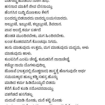
ಎಡಗಣ್ಣು ಹೊಡೆದರೆ ನಾರಿಗೆ ಶುಭ.
ಹಸನಾದ ಮಾತಿಗೆ ಜೀವ ಬೆಸನಾಯ್ತು
ಹೆ೦ಗಸಿನ ಬುದ್ಧಿ ಮೊಣಕಾಲ ಕೆಳಗೆ
ಬಂದದ್ದು ಬಿಡಬಾರದು ಬಾರದ್ದು ಬಯಸಬಾರದು.
ಅಲ್ಲುಂಟೆ, ಇಲ್ಲುಂಟೆ, ಕಲ್ಲಲ್ಲುಂಟೆ, ಶಿವದಾನ.
ಪಾಪ ಅಂದ್ರೆ ಕರ್ಮ ಬರ್ತದೆ
ಹೆಂಡತಿ ಮುಂದಿರಬೇಕು, ಮಗ ಹಿಂದಿರಬೇಕು.
ಲ೦ಚ ಕೊಡದವನಿಗೆ ಕೊ೦ಚವೂ ಸಿಗದು.
ತಾನು ಮಾಡುವುದು ಉತ್ತಮ, ಮಗ ಮಾಡುವುದು ಮಧ್ಯಮ, ಆಳು
ಮಾಡುವುದು ಹಾಳು.
ಕುಂಟನಿಗೆ ಎಂಟು ಚೇಷ್ಟೆ, ಕುರುಡನಿಗೆ ನಾನಾಚೇಷ್ಟೆ
ಕಚ್ಚೋ ನಾಯಿ ಬೊಗಳುವುದಿಲ್ಲ
ಟೊಣಪೆ (ಗಾತ್ರದಲ್ಲಿ ದೊಡ್ಡದಾದ) ಶಾಸ್ತ್ರಕ್ಕೆ ಹೆಣಗುವುದೇ ಅರ್ಥ
ಸಮಯಕ್ಕಾದ ಹುಲ್ಲು ಕಡ್ಡಿ ಸಹಸ್ರ ಹೊನ್ನು
ಮಾಡಿದ ಕರ್ಮ ಹಿಡಿದೊಯ್ಯದೆ ಬಿಡದು
ಕೆರೆಗೆ ತೊರೆ ಕೂಡಿ ಸರೋವರವಾಯ್ತು
ವಶಗೆಡದೆ ಹಸಗೆಡಲ್ಲ
ಮದುವೆ ಮಾಡಿ ನೋಡು, ಮನೆ ಕಟ್ಟಿ ನೋಡು