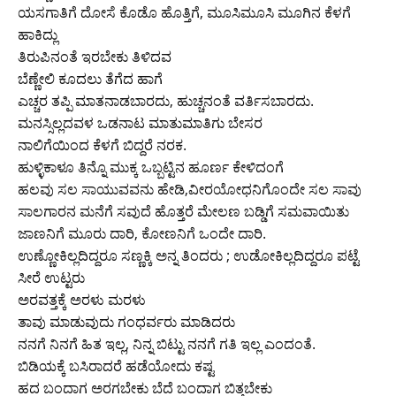
ಯಸಗಾತಿಗೆ ದೋಸೆ ಕೊಡೊ ಹೊತ್ತಿಗೆ, ಮೂಸಿಮೂಸಿ ಮೂಗಿನ ಕೆಳಗೆ
ಹಾಕಿದ್ಲು
ತಿರುಪಿನಂತೆ ಇರಬೇಕು ತಿಳಿದವ
ಬೆಣ್ಣೇಲಿ ಕೂದಲು ತೆಗೆದ ಹಾಗೆ
ಎಚ್ಚರ ತಪ್ಪಿ ಮಾತನಾಡಬಾರದು, ಹುಚ್ಚನಂತೆ ವರ್ತಿಸಬಾರದು.
ಮನಸ್ಸಿಲ್ಲದವಳ ಒಡನಾಟ ಮಾತುಮಾತಿಗು ಬೇಸರ
ನಾಲಿಗೆಯಿಂದ ಕೆಳಗೆ ಬಿದ್ದರೆ ನರಕ.
ಹುಳ್ಳಿಕಾಳೂ ತಿನ್ನೊ ಮುಕ್ಕ ಒಬ್ಬಟ್ಟಿನ ಹೂರ್ಣ ಕೇಳಿದಂಗೆ
ಹಲವು ಸಲ ಸಾಯುವವನು ಹೇಡಿ,ವೀರಯೋಧನಿಗೊಂದೇ ಸಲ ಸಾವು
ಸಾಲಗಾರನ ಮನೆಗೆ ಸವುದೆ ಹೊತ್ತರೆ ಮೇಲಣ ಬಡ್ಡಿಗೆ ಸಮವಾಯಿತು
ಜಾಣನಿಗೆ ಮೂರು ದಾರಿ, ಕೋಣನಿಗೆ ಒಂದೇ ದಾರಿ.
ಉಣ್ಣೋಕಿಲ್ಲದಿದ್ದರೂ ಸಣ್ಣಕ್ಕಿ ಅನ್ನ ತಿಂದರು ; ಉಡೋಕಿಲ್ಲದಿದ್ದರೂ ಪಟ್ಟೆ
ಸೀರೆ ಉಟ್ಟರು
ಅರವತ್ತಕ್ಕೆ ಅರಳು ಮರಳು
ತಾವು ಮಾಡುವುದು ಗಂಧರ್ವರು ಮಾಡಿದರು
ನನಗೆ ನಿನಗೆ ಹಿತ ಇಲ್ಲ, ನಿನ್ನ ಬಿಟ್ಟು ನನಗೆ ಗತಿ ಇಲ್ಲ ಎಂದಂತೆ.
ಬಿಡಿಯಕ್ಕೆ ಬಸಿರಾದರೆ ಹಡೆಯೋದು ಕಷ್ಟ
ಹದ ಬಂದಾಗ ಅರಗಬೇಕು ಬೆದೆ ಬಂದಾಗ ಬಿತ್ತಬೇಕು