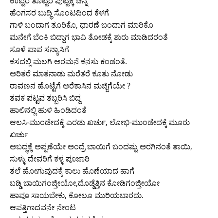
ಉಟ್ಟರೆ ತೊಟ್ಟರೆ ಪುಟ್ಟಕ್ಕ ಚೆನ್ನ
ಹೆಂಗಸರ ಬುದ್ಧಿ ಸೊಂಟದಿಂದ ಕೆಳಗೆ
ಗಾಳಿ ಬಂದಾಗ ತೂರಿಕೊ, ಧಾರಣೆ ಬಂದಾಗ ಮಾರಿಕೊ
ಮನೇಗೆ ಬೆಂಕಿ ಬಿದ್ದಾಗ ಭಾವಿ ತೋಡಕ್ಕೆ ಶುರು ಮಾಡಿದರಂತೆ
ಸೂಳೆ ಪಾಪ ಸನ್ಯಾಸಿಗೆ
ಕಸದಲ್ಲಿ ಮಲಗಿ ಅರಮನೆ ಕನಸು ಕಂಡಂತೆ.
ಅರಿತರೆ ಮಾತನಾಡು ಮರೆತರೆ ಕೂತು ನೋಡು
ರಾವಣನ ಹೊಟ್ಟೆಗೆ ಅರೆಕಾಸಿನ ಮಜ್ಜಿಗೆಯೇ ?
ತವಕ ಪಟ್ಟವ ತಬ್ಬರಿಸಿ ಬಿದ್ದ
ಹಾಲಿನಲ್ಲಿ ಹುಳಿ ಹಿಂಡಿದಂತೆ
ಆಲಸಿ-ಮುಂಡೇದಕ್ಕೆ ಎರಡು ಖರ್ಚು, ಲೋಭಿ-ಮುಂಡೇದಕ್ಕೆ ಮೂರು
ಖರ್ಚು
ಅಬದ್ಧಕ್ಕೆ ಅಪ್ಪಣೆಯೇ ಅಂದ್ರೆ ಬಾಯಿಗೆ ಬಂದಷ್ಟು ಅರಗಿನಂತೆ ತಾಯಿ,
ಸುಳ್ಳು ದೇವರಿಗೆ ಕಳ್ಳ ಪೂಜಾರಿ
ತಲೆ ಹೋಗುವುದಕ್ಕೆ ಕಾಲು ಹೊಣೆಯಾದ ಹಾಗೆ
ಬಡ್ಡಿ ಬಾಯಿಗಂಜ್ತೀಯೋ,ದೊಡ್ಡೆತ್ತಿನ ಕೋಡಿಗಂಜ್ತೀಯೋ
ಹಾವೂ ಸಾಯಬೇಕು, ಕೋಲೂ ಮುರಿಯಬಾರದು.
ಆಪತ್ತಿಗಾದವನೇ ನೇಂಟ