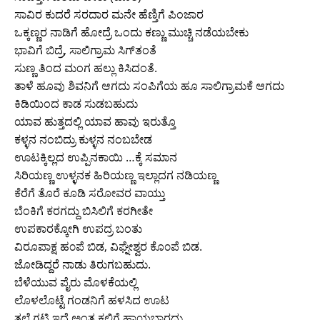
ಸಾವಿರ ಕುದರೆ ಸರದಾರ ಮನೇ ಹೆಣ್ತಿಗೆ ಪಿಂಜಾರ
ಒಕ್ಕಣ್ಣರ ನಾಡಿಗೆ ಹೋದ್ರೆ ಒಂದು ಕಣ್ಣು ಮುಚ್ಚಿ ನಡೆಯಬೇಕು
ಭಾವಿಗೆ ಬಿದ್ರೆ, ಸಾಲಿಗ್ರಾಮ ಸಿಗ್‌ತಂತೆ
ಸುಣ್ಣ ತಿಂದ ಮಂಗ ಹಲ್ಲು ಕಿಸಿದಂತೆ.
ತಾಳೆ ಹೂವು ಶಿವನಿಗೆ ಆಗದು ಸಂಪಿಗೆಯ ಹೂ ಸಾಲಿಗ್ರಾಮಕೆ ಆಗದು
ಕಿಡಿಯಿಂದ ಕಾಡ ಸುಡಬಹುದು
ಯಾವ ಹುತ್ತದಲ್ಲಿ ಯಾವ ಹಾವು ಇರುತ್ತೊ
ಕಳ್ಳನ ನಂಬಿದ್ರು ಕುಳ್ಳನ ನಂಬಬೇಡ
ಊಟಕ್ಕಿಲ್ಲದ ಉಪ್ಪಿನಕಾಯಿ …ಕ್ಕೆ ಸಮಾನ
ಸಿರಿಯಣ್ಣ ಉಳ್ಳನಕ ಹಿರಿಯಣ್ಣ ಇಲ್ಲಾದಗ ನಡಿಯಣ್ಣ
ಕೆರೆಗೆ ತೊರೆ ಕೂಡಿ ಸರೋವರ ವಾಯ್ತು
ಬೆಂಕಿಗೆ ಕರಗದ್ದು ಬಿಸಿಲಿಗೆ ಕರಗೀತೇ
ಉಪಕಾರಕ್ಕೋಗಿ ಉಪದ್ರ ಬಂತು
ವಿರೂಪಾಕ್ಷ ಹ೦ಪೆ ಬಿಡ, ವಿಘ್ನೇಶ್ವರ ಕೊ೦ಪೆ ಬಿಡ.
ಜೋಡಿದ್ದರೆ ನಾಡು ತಿರುಗಬಹುದು.
ಬೆಳೆಯುವ ಪೈರು ಮೊಳಕೆಯಲ್ಲಿ
ಲೊಳಲೊಟ್ಟೆ ಗಂಡನಿಗೆ ಹಳಸಿದ ಊಟ
ತಲೆ ಗಟ್ಟಿ ಇದೆ ಅಂತ ಕಲ್ಲಿಗೆ ಹಾಯಬಾರದು