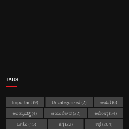
TAGS
Important
(9)
Uncategorized
(2)
ಅಡುಗೆ
(6)
ಆಂಡ್ರಾಯ್ಡ್
(4)
ಆಯುರ್ವೇದ
(32)
ಆರೋಗ್ಯ
(54)
ಒಗಟು
(15)
ಕಗ್ಗ
(22)
ಕಥೆ
(204)