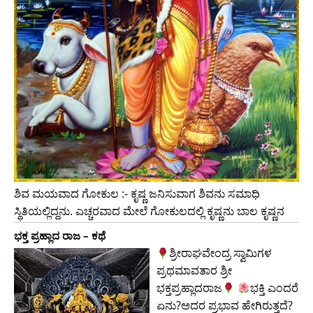
ಶಿವ ಮಯವಾದ ಗೋಕುಲ :- ಕೃಷ್ಣ ಜನಿಸುವಾಗ ಶಿವನು ಸಮಾಧಿ
ಸ್ಥಿತಿಯಲ್ಲಿದ್ದನು. ಎಚ್ಚರವಾದ ಮೇಲೆ ಗೋಕುಲದಲ್ಲಿ ಕೃಷ್ಣನು ಬಾಲ ಕೃಷ್ಣನ
ಭಕ್ತ ಪ್ರಹ್ಲಾದ ರಾಜ – ಕಥೆ
ಶ್ರೀರಾಘವೇಂದ್ರ ಸ್ವಾಮಿಗಳ
ಪ್ರಥಮಾವತಾರ ಶ್ರೀ
ಭಕ್ತಪ್ರಹ್ಲಾದರಾಜ
ಭಕ್ತಿ ಎಂದರೆ
ಏನು?ಅದರ ಪ್ರಭಾವ ಹೇಗಿರುತ್ತದೆ?