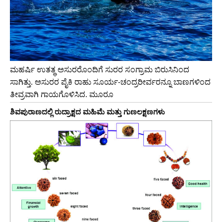
ಮಹರ್ಷಿ ಉತತ್ಥ ಅಸುರರೊಂದಿಗೆ ಸುರರ ಸಂಗ್ರಾಮ ಬಿರುಸಿನಿಂದ
ಸಾಗಿತ್ತು. ಅಸುರರ ಪೈಕಿ ರಾಹು ಸೂರ್ಯ-ಚಂದ್ರರೀರ್ವರನ್ನೂ ಬಾಣಗಳಿಂದ
ತೀವ್ರವಾಗಿ ಗಾಯಗೊಳಿಸಿದ. ಮೂರೂ
ಶಿವಪುರಾಣದಲ್ಲಿ ರುದ್ರಾಕ್ಷದ ಮಹಿಮೆ ಮತ್ತು ಗುಣಲಕ್ಷಣಗಳು