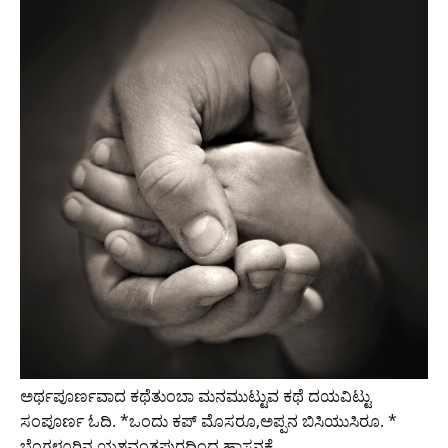
ಅರ್ಥಪೂರ್ಣವಾದ ಕಥೆತುಂಬಾ ಮನಮುಟ್ಟುವ ಕಥೆ ದಯವಿಟ್ಟು
ಸಂಪೂರ್ಣ ಓದಿ. *ಒಂದು ಕಪ್ ಮೊಸರೂ,ಅಪ್ಪನ ಬಿಸಿಯುಸಿರೂ. *
ಬೆಂಗಳೂರಿನ ಯಶವಂತಪುರದಿಂದ ಹಾಸನಕ್ಕೆ