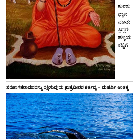
ಕುಳಿತು
ಧ್ಯಾನ
ಮಾಡು
ತ್ತಿದ್ದರು.
ಹಳ್ಳಿಯ
ಕಟ್ಟಿಗೆ
ಶರಣಾಗತರಾದವರನ್ನು ರಕ್ಷಿಸುವುದು ಕ್ಷಾತ್ರವೀರರ ಕರ್ತವ್ಯ – ಮಹರ್ಷಿ ಉತತ್ಥ