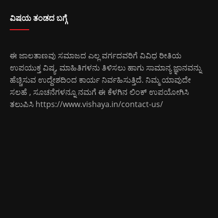
ವಿಷಯ ತಂಡದ ಬಗ್ಗೆ
ಈ ಜಾಲತಾಣವು ಸಮಾಜದ ಎಲ್ಲ ವರ್ಗದವರಿಗೆ ವಿವಿಧ ರೀತಿಯ
ಉಪಯುಕ್ತ ವಿಷ್ಯ, ಮಾಹಿತಿಗಳನು ತಿಳಿಸಲು ಹಾಗು ಸಾಮಾನ್ಯ ಜ್ಞಾನವನ್ನು
ಹೆಚ್ಚಿಸುವ ಉದ್ದೇಶದಿಂದ ಕಾರ್ಯ ನಿರ್ವಹಿಸುತ್ತಿದೆ. ನಿಮ್ಮ ಯಾವುದೇ
ಸಲಹೆ , ಸೂಚನೆಗಳನ್ನೂ ನಮಗೆ ಈ ಕೆಳಗಿನ ಲಿಂಕ್ ಉಪಯೋಗಿಸಿ
ತಲುಪಿಸಿ
https://www.vishaya.in/contact-us/