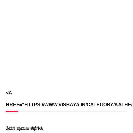
<A
HREF="HTTPS://WWW.VISHAYA.IN/CATEGORY/KATHE/"
ಶಿವನ ಪುರಾಣ ಕಥೆಗಳು