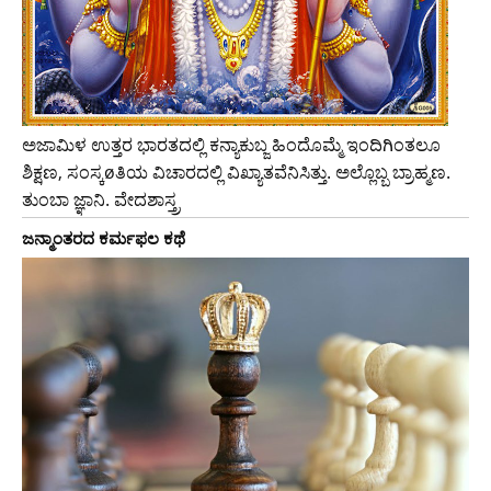
ಅಜಾಮಿಳ ಉತ್ತರ ಭಾರತದಲ್ಲಿ ಕನ್ಯಾಕುಬ್ಜ ಹಿಂದೊಮ್ಮೆ ಇಂದಿಗಿಂತಲೂ
ಶಿಕ್ಷಣ, ಸಂಸ್ಕøತಿಯ ವಿಚಾರದಲ್ಲಿ ವಿಖ್ಯಾತವೆನಿಸಿತ್ತು. ಅಲ್ಲೊಬ್ಬ ಬ್ರಾಹ್ಮಣ.
ತುಂಬಾ ಜ್ಞಾನಿ. ವೇದಶಾಸ್ತ್ರ
ಜನ್ಮಾಂತರದ ಕರ್ಮಫಲ ಕಥೆ