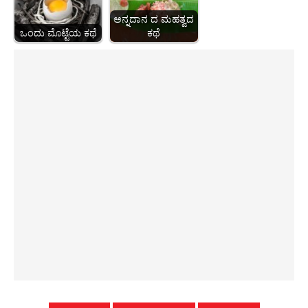
ಅನ್ನದಾನ ದ ಮಹತ್ವದ
ಒಂದು ಮೊಟ್ಟೆಯ ಕಥೆ
ಕಥೆ