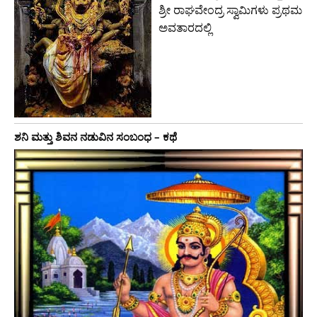
ಶ್ರೀ ರಾಘವೇಂದ್ರ ಸ್ವಾಮಿಗಳು ಪ್ರಥಮ
ಅವತಾರದಲ್ಲಿ
ಶನಿ ಮತ್ತು ಶಿವನ ನಡುವಿನ ಸಂಬಂಧ – ಕಥೆ