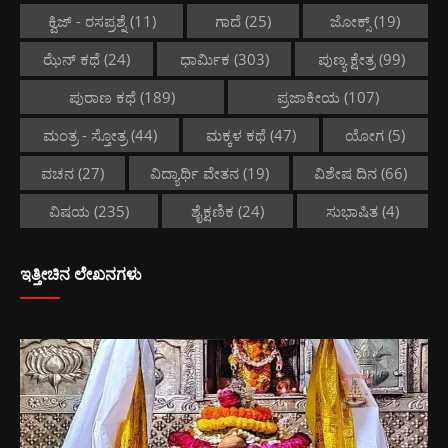
ಕ್ವಿಜ್ - ರಸಪ್ರಶ್ನೆ
(11)
ಗಾದೆ
(25)
ಜೋಕ್ಸ್
(19)
ಝೆನ್ ಕಥೆ
(24)
ಧಾರ್ಮಿಕ
(303)
ಪುಣ್ಯ ಕ್ಷೇತ್ರ
(99)
ಪುರಾಣ ಕಥೆ
(189)
ಪ್ರಜಾಕೀಯ
(107)
ಮಂತ್ರ - ಸ್ತೋತ್ರ
(44)
ಮಕ್ಕಳ ಕಥೆ
(47)
ಯೋಗ
(5)
ವಚನ
(27)
ವಿದ್ಯಾರ್ಥಿ ವೇತನ
(19)
ವಿಶೇಷ ದಿನ
(66)
ವಿಷಯ
(235)
ಶೈಕ್ಷಣಿಕ
(24)
ಸುಭಾಷಿತ
(4)
ಇತ್ತೀಚಿನ ಲೇಖನಗಳು