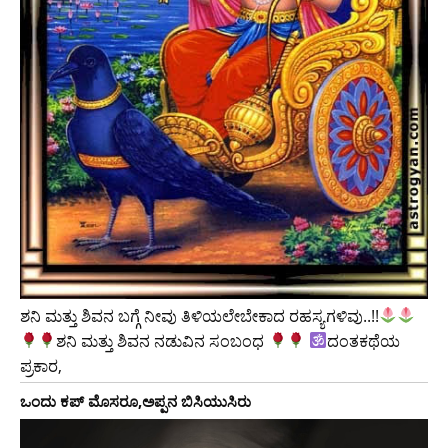
ಶನಿ ಮತ್ತು ಶಿವನ ಬಗ್ಗೆ ನೀವು ತಿಳಿಯಲೇಬೇಕಾದ ರಹಸ್ಯಗಳಿವು..!!
ಶನಿ ಮತ್ತು ಶಿವನ ನಡುವಿನ ಸಂಬಂಧ
ದಂತಕಥೆಯ
ಪ್ರಕಾರ,
ಒಂದು ಕಪ್ ಮೊಸರೂ,ಅಪ್ಪನ ಬಿಸಿಯುಸಿರು