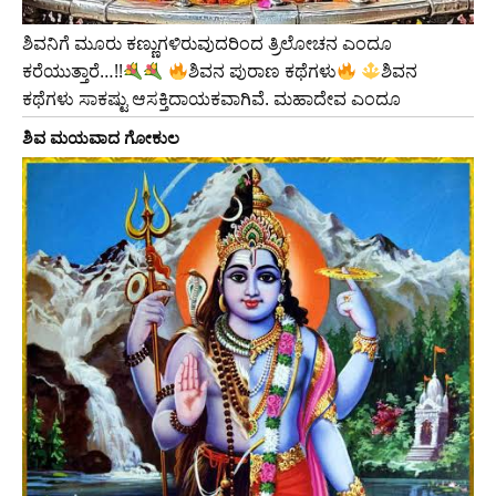
ಶಿವನಿಗೆ ಮೂರು ಕಣ್ಣುಗಳಿರುವುದರಿಂದ ತ್ರಿಲೋಚನ ಎಂದೂ
ಕರೆಯುತ್ತಾರೆ…!!
ಶಿವನ ಪುರಾಣ ಕಥೆಗಳು
ಶಿವನ
ಕಥೆಗಳು ಸಾಕಷ್ಟು ಆಸಕ್ತಿದಾಯಕವಾಗಿವೆ. ಮಹಾದೇವ ಎಂದೂ
ಶಿವ ಮಯವಾದ ಗೋಕುಲ