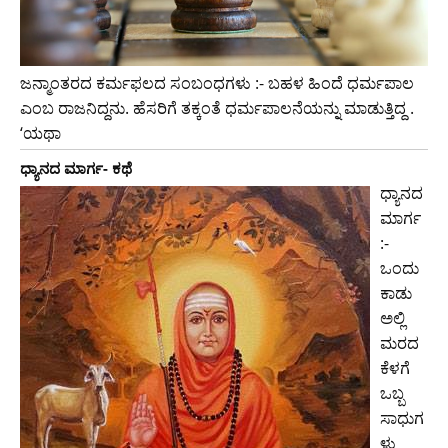
ಜನ್ಮಾಂತರದ ಕರ್ಮಫಲದ ಸಂಬಂಧಗಳು :- ಬಹಳ ಹಿಂದೆ ಧರ್ಮಪಾಲ
ಎಂಬ ರಾಜನಿದ್ದನು. ಹೆಸರಿಗೆ ತಕ್ಕಂತೆ ಧರ್ಮಪಾಲನೆಯನ್ನು ಮಾಡುತ್ತಿದ್ದ .
‘ಯಥಾ
ಧ್ಯಾನದ ಮಾರ್ಗ- ಕಥೆ
ಧ್ಯಾನದ
ಮಾರ್ಗ
:-
ಒಂದು
ಕಾಡು
ಅಲ್ಲಿ
ಮರದ
ಕೆಳಗೆ
ಒಬ್ಬ
ಸಾಧುಗ
ಳು