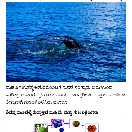
ಮಹರ್ಷಿ ಉತತ್ಥ ಅಸುರರೊಂದಿಗೆ ಸುರರ ಸಂಗ್ರಾಮ ಬಿರುಸಿನಿಂದ
ಸಾಗಿತ್ತು. ಅಸುರರ ಪೈಕಿ ರಾಹು ಸೂರ್ಯ-ಚಂದ್ರರೀರ್ವರನ್ನೂ ಬಾಣಗಳಿಂದ
ತೀವ್ರವಾಗಿ ಗಾಯಗೊಳಿಸಿದ. ಮೂರೂ
ಶಿವಪುರಾಣದಲ್ಲಿ ರುದ್ರಾಕ್ಷದ ಮಹಿಮೆ ಮತ್ತು ಗುಣಲಕ್ಷಣಗಳು