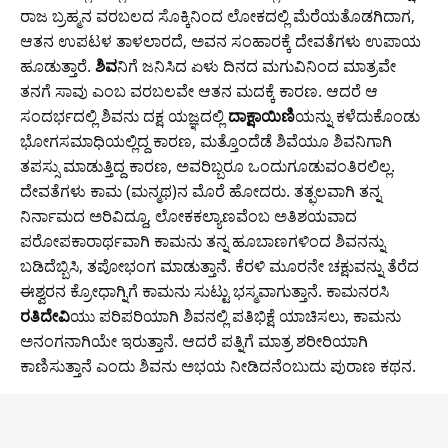
ರಾಜ ಬ್ರಹ್ಮನ ವರಬಲದ ಸೊಕ್ಕಿನಿಂದ ಲೋಕದಲ್ಲಿ ಮೆರೆಯತೊಡಗಿದಾಗ,
b
A
er
Li
a
ಆತನ ಉಪಟಳ ತಾಳಲಾರದೆ, ಅವನ ಸಂಹಾರಕ್ಕೆ ದೇವತೆಗಳು ಉಪಾಯ
o
p
n
m
ಹೂಡುತ್ತಾರೆ.
ಶಿವ
ನಿಗೆ ಜನಿಸಿದ ಏಳು ದಿನದ ಮಗುವಿನಿಂದ ಮಾತ್ರವೇ
o
p
k
ತನಗೆ ಸಾವು ಎಂಬ ವರಬಲವೇ ಆತನ ಮದಕ್ಕೆ ಕಾರಣ. ಆದರೆ ಆ
ಸಂದರ್ಭದಲ್ಲಿ ಶಿವನು ದಕ್ಷ ಯಜ್ಞದಲ್ಲಿ
k
ದಾಕ್ಷಾಯಿಣಿ
ಯನ್ನು ಕಳೆದುಕೊಂಡು
ಭೋಗಸಮಾಧಿಯಲ್ಲಿದ್ದ ಕಾರಣ, ಮತ್ತೊಂದೆಡೆ ಶಿವೆಯೂ ಶಿವನಿಗಾಗಿ
ತಪಸ್ಸು ಮಾಡುತ್ತಿದ್ದ ಕಾರಣ, ಅವರಿಬ್ಬರೂ ಒಂದುಗೂಡುವಂತಿರಲಿಲ್ಲ.
ದೇವತೆಗಳು ಕಾಮ (ಮನ್ಮಥ)ನ ಮೊರೆ ಹೋದರು. ತತ್ಫಲವಾಗಿ ತನ್ನ
ನಿರ್ನಾಮದ ಅರಿವಿದ್ದೂ, ಲೋಕಕಲ್ಯಾಣವೆಂಬ ಅತಿಶಯವಾದ
ಪರೋಪಕಾರಾರ್ಥವಾಗಿ ಕಾಮನು ತನ್ನ ಹೂಬಾಣಗಳಿಂದ ಶಿವನನ್ನು
ಬಡಿದೆಬ್ಬಿಸಿ, ತಪೋಭಂಗ ಮಾಡುತ್ತಾನೆ. ಕೆರಳಿ ಮೂರನೇ ಚಕ್ಷುವನ್ನು ತೆರೆದ
ಈಶ್ವರನ ಕ್ರೋಧಾಗ್ನಿಗೆ ಕಾಮನು ಸುಟ್ಟು ಭಸ್ಮವಾಗುತ್ತಾನೆ. ಕಾಮನರಸಿ
ರತಿದೇವಿ
ಯು ಪರಿಪರಿಯಾಗಿ ಶಿವನಲ್ಲಿ ಪತಿಭಿಕ್ಷೆ ಯಾಚಿಸಲು, ಕಾಮನು
ಅನಂಗನಾಗಿಯೇ ಇರುತ್ತಾನೆ. ಆದರೆ ಪತ್ನಿಗೆ ಮಾತ್ರ ಶರೀರಿಯಾಗಿ
ಕಾಣಿಸುತ್ತಾನೆ ಎಂದು ಶಿವನು ಅಭಯ ನೀಡಿದನೆಂಬುದು ಪುರಾಣ ಕಥನ.