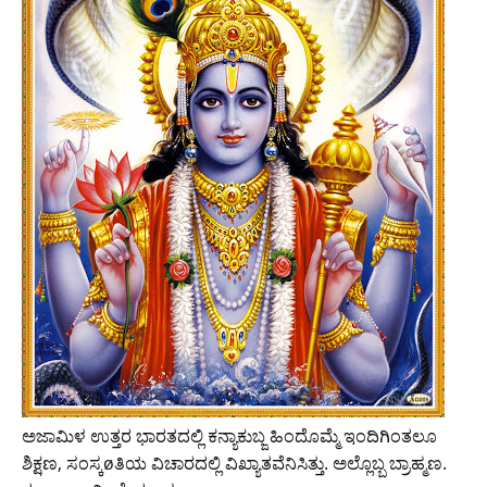
ಅಜಾಮಿಳ ಉತ್ತರ ಭಾರತದಲ್ಲಿ ಕನ್ಯಾಕುಬ್ಜ ಹಿಂದೊಮ್ಮೆ ಇಂದಿಗಿಂತಲೂ
ಶಿಕ್ಷಣ, ಸಂಸ್ಕøತಿಯ ವಿಚಾರದಲ್ಲಿ ವಿಖ್ಯಾತವೆನಿಸಿತ್ತು. ಅಲ್ಲೊಬ್ಬ ಬ್ರಾಹ್ಮಣ.