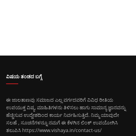
ವಿಷಯ ತಂಡದ ಬಗ್ಗೆ
ಈ ಜಾಲತಾಣವು ಸಮಾಜದ ಎಲ್ಲ ವರ್ಗದವರಿಗೆ ವಿವಿಧ ರೀತಿಯ
ಉಪಯುಕ್ತ ವಿಷ್ಯ, ಮಾಹಿತಿಗಳನು ತಿಳಿಸಲು ಹಾಗು ಸಾಮಾನ್ಯ ಜ್ಞಾನವನ್ನು
ಹೆಚ್ಚಿಸುವ ಉದ್ದೇಶದಿಂದ ಕಾರ್ಯ ನಿರ್ವಹಿಸುತ್ತಿದೆ. ನಿಮ್ಮ ಯಾವುದೇ
ಸಲಹೆ , ಸೂಚನೆಗಳನ್ನೂ ನಮಗೆ ಈ ಕೆಳಗಿನ ಲಿಂಕ್ ಉಪಯೋಗಿಸಿ
ತಲುಪಿಸಿ
https://www.vishaya.in/contact-us/