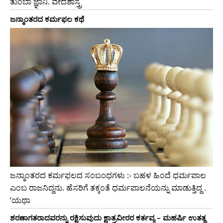
ತುಂಬಾ ಜ್ಞಾನಿ. ವೇದಶಾಸ್ತ್ರ
ಜನ್ಮಾಂತರದ ಕರ್ಮಫಲ ಕಥೆ
ಜನ್ಮಾಂತರದ ಕರ್ಮಫಲದ ಸಂಬಂಧಗಳು :- ಬಹಳ ಹಿಂದೆ ಧರ್ಮಪಾಲ
ಎಂಬ ರಾಜನಿದ್ದನು. ಹೆಸರಿಗೆ ತಕ್ಕಂತೆ ಧರ್ಮಪಾಲನೆಯನ್ನು ಮಾಡುತ್ತಿದ್ದ .
‘ಯಥಾ
ಶರಣಾಗತರಾದವರನ್ನು ರಕ್ಷಿಸುವುದು ಕ್ಷಾತ್ರವೀರರ ಕರ್ತವ್ಯ – ಮಹರ್ಷಿ ಉತತ್ಥ