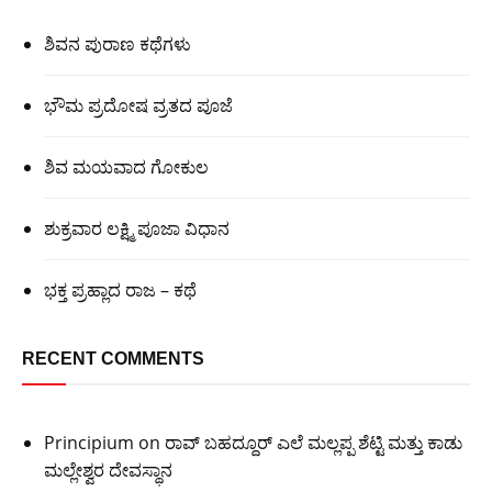
ಶಿವನ ಪುರಾಣ ಕಥೆಗಳು
ಭೌಮ ಪ್ರದೋಷ ವ್ರತದ ಪೂಜೆ
ಶಿವ ಮಯವಾದ ಗೋಕುಲ
ಶುಕ್ರವಾರ ಲಕ್ಷ್ಮಿ ಪೂಜಾ ವಿಧಾನ
ಭಕ್ತ ಪ್ರಹ್ಲಾದ ರಾಜ – ಕಥೆ
RECENT COMMENTS
Principium
on
ರಾವ್ ಬಹದ್ದೂರ್ ಎಲೆ ಮಲ್ಲಪ್ಪ ಶೆಟ್ಟಿ ಮತ್ತು ಕಾಡು
ಮಲ್ಲೇಶ್ವರ ದೇವಸ್ಥಾನ