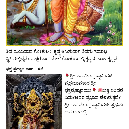
ಶಿವ ಮಯವಾದ ಗೋಕುಲ :- ಕೃಷ್ಣ ಜನಿಸುವಾಗ ಶಿವನು ಸಮಾಧಿ
ಸ್ಥಿತಿಯಲ್ಲಿದ್ದನು. ಎಚ್ಚರವಾದ ಮೇಲೆ ಗೋಕುಲದಲ್ಲಿ ಕೃಷ್ಣನು ಬಾಲ ಕೃಷ್ಣನ
ಭಕ್ತ ಪ್ರಹ್ಲಾದ ರಾಜ – ಕಥೆ
ಶ್ರೀರಾಘವೇಂದ್ರ ಸ್ವಾಮಿಗಳ
ಪ್ರಥಮಾವತಾರ ಶ್ರೀ
ಭಕ್ತಪ್ರಹ್ಲಾದರಾಜ
ಭಕ್ತಿ ಎಂದರೆ
ಏನು?ಅದರ ಪ್ರಭಾವ ಹೇಗಿರುತ್ತದೆ?
ಶ್ರೀ ರಾಘವೇಂದ್ರ ಸ್ವಾಮಿಗಳು ಪ್ರಥಮ
ಅವತಾರದಲ್ಲಿ