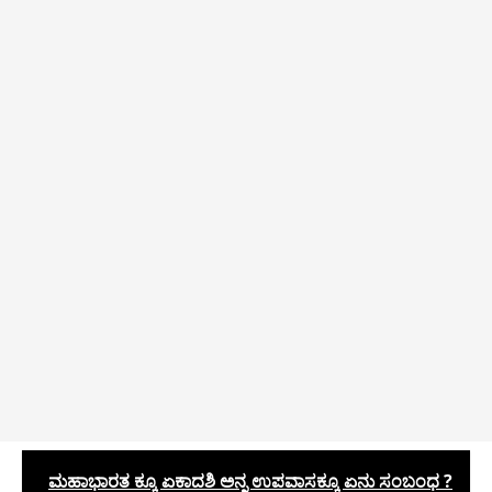
ಮಹಾಭಾರತ ಕ್ಕೂ ಏಕಾದಶಿ ಅನ್ನ ಉಪವಾಸಕ್ಕೂ ಏನು ಸಂಬಂಧ ?