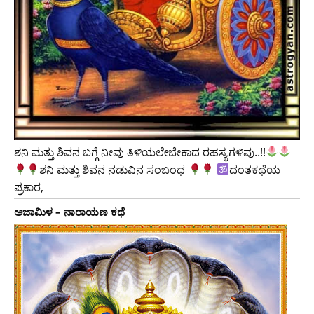
ಶನಿ ಮತ್ತು ಶಿವನ ಬಗ್ಗೆ ನೀವು ತಿಳಿಯಲೇಬೇಕಾದ ರಹಸ್ಯಗಳಿವು..!!
ಶನಿ ಮತ್ತು ಶಿವನ ನಡುವಿನ ಸಂಬಂಧ
ದಂತಕಥೆಯ
ಪ್ರಕಾರ,
ಅಜಾಮಿಳ – ನಾರಾಯಣ ಕಥೆ