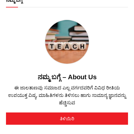
ನಮ್ಮ ಬಗ್ಗೆ
ನಮ್ಮ ಬಗ್ಗೆ – About Us
ಈ ಜಾಲತಾಣವು ಸಮಾಜದ ಎಲ್ಲ ವರ್ಗದವರಿಗೆ ವಿವಿಧ ರೀತಿಯ
ಉಪಯುಕ್ತ ವಿಷ್ಯ, ಮಾಹಿತಿಗಳನು ತಿಳಿಸಲು ಹಾಗು ಸಾಮಾನ್ಯ ಜ್ಞಾನವನ್ನು
ಹೆಚ್ಚಿಸುವ
ತಿಳಿಯಿರಿ