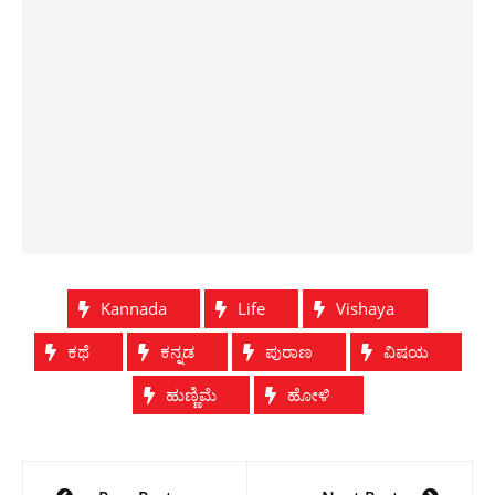
Kannada
Life
Vishaya
ಕಥೆ
ಕನ್ನಡ
ಪುರಾಣ
ವಿಷಯ
ಹುಣ್ಣಿಮೆ
ಹೋಳಿ
Post