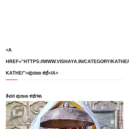
<A
HREF="HTTPS://WWW.VISHAYA.IN/CATEGORY/KATHE
KATHE/">ಪುರಾಣ ಕಥೆ</A>
ಶಿವನ ಪುರಾಣ ಕಥೆಗಳು