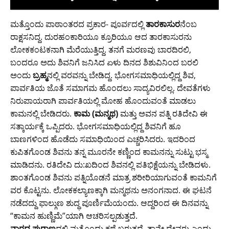
ಮತ್ತೊಂದು ಪಾಠಾಂತರದ ಪ್ರಕಾರ- ಪೂರ್ವದಲ್ಲಿ
ತಾರಕಾಸುರ
ನೆಂಬ
ರಾಕ್ಷಸನಿದ್ದ. ದುರಹಂಕಾರಿಯೂ ಕ್ರೂರಿಯೂ ಆದ ತಾರಕಾಸುರನು
ಲೋಕಕಂಟಕನಾಗಿ ಮೆರೆಯುತ್ತಿದ್ದ. ತನಗೆ ಮರಣವು ಬಾರದಿರಲಿ,
ಬಂದರೂ ಅದು ಶಿವನಿಗೆ ಜನಿಸಿದ ಏಳು ದಿನದ ಶಿಶುವಿನಿಂದ ಬರಲಿ
ಅಂದು
ಬ್ರಹ್ಮ
ನಲ್ಲಿ ವರವನ್ನು ಬೇಡಿದ್ದ. ಭೋಗಸಮಾಧಿಯಲ್ಲಿದ್ದ ಶಿವ,
ಪಾರ್ವತಿಯ ಜೊತೆ ಸಮಾಗಮ ಹೊಂದಲು ಸಾದ್ಯವಿರಲಿಲ್ಲ. ದೇವತೆಗಳು
ನಿರುಪಾಯರಾಗಿ ಪಾರ್ವತಿಯಲ್ಲಿ ಮೋಹ ಹೊಂದುವಂತೆ ಮಾಡಲು
ಕಾಮನಲ್ಲಿ ಬೇಡಿದರು.
ಕಾಮ (ಮನ್ಮಥ)
ಮತ್ತು ಅವನ ಪತ್ನಿ ರತಿದೇವಿ ಈ
ಸತ್ಕಾರ್ಯಕ್ಕೆ ಒಪ್ಪಿದರು. ಭೋಗಸಮಾಧಿಯಲ್ಲಿದ್ದ ಶಿವನಿಗೆ ಹೂ
ಬಾಣಗಳಿಂದ ಹೊಡೆದು ಸಮಾಧಿಯಿಂದ ಎಚ್ಚರಿಸಿದರು. ಇದರಿಂದ
ಕುಪಿತಗೊಂಡ ಶಿವನು ತನ್ನ ಮೂರನೇ ಕಣ್ಣಿಂದ ಕಾಮನನ್ನು ಸುಟ್ಟು ಭಸ್ಮ
ಮಾಡಿದನು. ರತಿದೇವಿ ದು:ಖದಿಂದ ಶಿವನಲ್ಲಿ ಪತಿಭಿಕ್ಷೆಯನ್ನು ಬೇಡಿದಳು.
ಶಾಂತಗೊಂಡ ಶಿವನು ಪತ್ನಿಯೊಡನೆ ಮಾತ್ರ ಶರೀರಿಯಾಗುವಂತೆ ಕಾಮನಿಗೆ
ವರ ಕೊಟ್ಟನು. ಲೋಕಕಲ್ಯಾಣಕ್ಕಾಗಿ ಮನ್ಮಥನು ಅನಂಗನಾದ. ಈ ಘಟನೆ
ನಡೆದದ್ದು ಫಾಲ್ಗುಣ ಶುದ್ಧ ಪೂರ್ಣಿಮೆಯಂದು. ಆದ್ದರಿಂದ ಈ ದಿನವನ್ನು
“ಕಾಮನ ಹುಣ್ಣಿಮೆ”ಯಾಗಿ ಆಚರಿಸಲ್ಪಡುತ್ತದೆ.
ನಾರದ ಪುರಾಣ
ದಲ್ಲಿ ಮತ್ತೊಂದು ಕಥೆ ಬರುತ್ತದೆ. ತಾನೇ ದೇವರು ಎಂದು