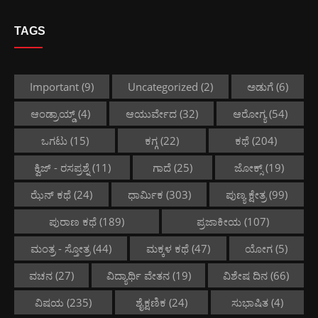
TAGS
Important
(9)
Uncategorized
(2)
ಅಡುಗೆ
(6)
ಆಂಡ್ರಾಯ್ಡ್
(4)
ಆಯುರ್ವೇದ
(32)
ಆರೋಗ್ಯ
(54)
ಒಗಟು
(15)
ಕಗ್ಗ
(22)
ಕಥೆ
(204)
ಕ್ವಿಜ್ - ರಸಪ್ರಶ್ನೆ
(11)
ಗಾದೆ
(25)
ಜೋಕ್ಸ್
(19)
ಝೆನ್ ಕಥೆ
(24)
ಧಾರ್ಮಿಕ
(303)
ಪುಣ್ಯ ಕ್ಷೇತ್ರ
(99)
ಪುರಾಣ ಕಥೆ
(189)
ಪ್ರಜಾಕೀಯ
(107)
ಮಂತ್ರ - ಸ್ತೋತ್ರ
(44)
ಮಕ್ಕಳ ಕಥೆ
(47)
ಯೋಗ
(5)
ವಚನ
(27)
ವಿದ್ಯಾರ್ಥಿ ವೇತನ
(19)
ವಿಶೇಷ ದಿನ
(66)
ವಿಷಯ
(235)
ಶೈಕ್ಷಣಿಕ
(24)
ಸುಭಾಷಿತ
(4)