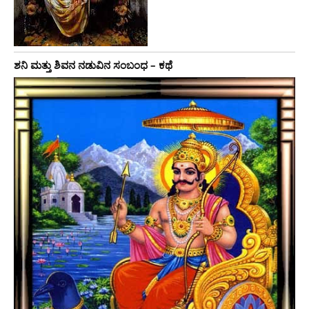
ಶನಿ ಮತ್ತು ಶಿವನ ನಡುವಿನ ಸಂಬಂಧ – ಕಥೆ