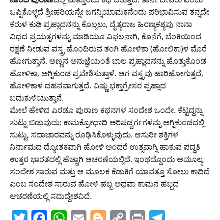
ಒಪ್ಪಿಕೊಳ್ಳದೆ ಶ್ರೀಹರಿಯನ್ನೇ ಜಗನ್ನಿಯಾಮಕನೆಂದು ಪರಿಭಾವಿಸುವ ತನ್ನದೇ
ಕರುಳ ಕುಡಿ ಪ್ರಹ್ಲಾದನನ್ನು ಕೊಲ್ಲಲು, ದೈತ್ಯರಾಜ ಹಿರಣ್ಯಕಶ್ಯಪು ನಾನಾ
ವಿಧದ ಪ್ರಯತ್ನಗಳನ್ನು ಮಾಡಿಯೂ ವಿಫಲನಾಗಿ, ಕೊನೆಗೆ, ಬೆಂಕಿಯಿಂದ
ರಕ್ಷಣೆ ನೀಡುವ ವಸ್ತ್ರ ಹೊಂದಿರುವ ತಂಗಿ ಹೋಳಿಕಾ (ಹೋಲಿಕಾ)ಳ ಮೊರೆ
ಹೋಗುತ್ತಾನೆ. ಅಣ್ಣನ ಅನುಜ್ಞೆಯಂತೆ ಬಾಲ ಪ್ರಹ್ಲಾದನನ್ನು ಹೊತ್ತುಕೊಂಡ
ಹೋಳಿಕಾ, ಅಗ್ನಿಕುಂಡ ಪ್ರವೇಶಿಸುತ್ತಾಳೆ. ಆಗ ವಸ್ತ್ರವು ಹಾರಿಹೋಗುತ್ತದೆ,
ಹೋಳಿಕಾಳ ದಹನವಾಗುತ್ತದೆ. ವಿಷ್ಣು ಭಕ್ತಾಗ್ರೇಸರ ಪ್ರಹ್ಲಾದ
ಬದುಕುಳಿಯುತ್ತಾನೆ.
ಮೇಲೆ ಹೇಳಿದ ಎರಡೂ ಪುರಾಣ ಕಥನಗಳ ಸಂದೇಶ ಒಂದೇ. ಕೆಟ್ಟದ್ದನ್ನು
ಸುಟ್ಟು ಬಿಡುವುದು; ಕಾಮಕ್ರೋಧಾದಿ ಅರಿಷಡ್ವರ್ಗಗಳನ್ನು ಅಗ್ನಿಕುಂಡದಲ್ಲಿ
ಸುಟ್ಟು, ಸದಾಚಾರವನ್ನು ರೂಢಿಸಿಕೊಳ್ಳುವುದು. ಆಸುರೀ ಶಕ್ತಿಗಳ
ನಿರ್ನಾಮದ ದ್ಯೋತಕವಾಗಿ ಹೋಳಿ ಅಂದರೆ ಉತ್ಸವಾಗ್ನಿ ಹಾಕುವ ಪದ್ಧತಿ
ಉತ್ತರ ಭಾರತದಲ್ಲಿ ಹೆಚ್ಚಾಗಿ ಆಚರಣೆಯಲ್ಲಿದೆ. ಇಂಥದ್ದೊಂದು ಅಮೂಲ್ಯ
ಸಂದೇಶ ಸಾರುವ ಮತ್ತು ಆ ಮೂಲಕ ಕೆಡುಕಿಗೆ ಯಾವತ್ತೂ ಸೋಲು ಕಾದಿದೆ
ಎಂಬ ಸಂದೇಶ ಸಾರುವ ಹೋಳಿ ಹಬ್ಬ ಅಥವಾ ಕಾಮನ ಹಬ್ಬದ
ಆಚರಣೆಯಲ್ಲಿ ಸದುದ್ದೇಶವಿದೆ.
T
F
W
E
Bl
C
Pr
T