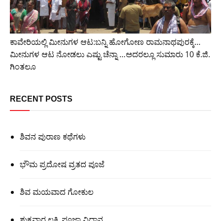
ಕಾವೇರಿಯಲ್ಲಿ ಮೀನುಗಳ ಆಟ:ಬನ್ನಿ ಹೋಗೋಣ ರಾಮನಾಥಪುರಕ್ಕೆ…
ಮೀನುಗಳ ಆಟ ನೋಡಲು ಎಷ್ಟು ಚೆನ್ನಾ …ಅದರಲ್ಲೂ ಸುಮಾರು 10 ಕೆ.ಜಿ.
ಗಿಂತಲೂ
RECENT POSTS
ಶಿವನ ಪುರಾಣ ಕಥೆಗಳು
ಭೌಮ ಪ್ರದೋಷ ವ್ರತದ ಪೂಜೆ
ಶಿವ ಮಯವಾದ ಗೋಕುಲ
ಶುಕ್ರವಾರ ಲಕ್ಷ್ಮಿ ಪೂಜಾ ವಿಧಾನ