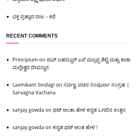
ಭಕ್ತ ಪ್ರಹ್ಲಾದ ರಾಜ – ಕಥೆ
RECENT COMMENTS
Principium
on
ರಾವ್ ಬಹದ್ದೂರ್ ಎಲೆ ಮಲ್ಲಪ್ಪ ಶೆಟ್ಟಿ ಮತ್ತು ಕಾಡು
ಮಲ್ಲೇಶ್ವರ ದೇವಸ್ಥಾನ
Laxmikant Sindagi
on
ಸರ್ವಜ್ಞ ವಚನ ಸಂಪೂರ್ಣ ಸಂಗ್ರಹ |
Sarvagna Vachana
sanjay gowda
on
ಥಟ್ ಅಂತಾ ಹೇಳಿ ಕನ್ನಡ ಒಗಟಿನ ಉತ್ತರ
sanjay gowda
on
ಕನ್ನಡ ಥಟ್ ಅಂತ ಹೇಳಿ !