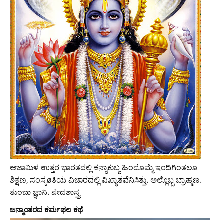
ಅಜಾಮಿಳ ಉತ್ತರ ಭಾರತದಲ್ಲಿ ಕನ್ಯಾಕುಬ್ಜ ಹಿಂದೊಮ್ಮೆ ಇಂದಿಗಿಂತಲೂ
ಶಿಕ್ಷಣ, ಸಂಸ್ಕøತಿಯ ವಿಚಾರದಲ್ಲಿ ವಿಖ್ಯಾತವೆನಿಸಿತ್ತು. ಅಲ್ಲೊಬ್ಬ ಬ್ರಾಹ್ಮಣ.
ತುಂಬಾ ಜ್ಞಾನಿ. ವೇದಶಾಸ್ತ್ರ
ಜನ್ಮಾಂತರದ ಕರ್ಮಫಲ ಕಥೆ