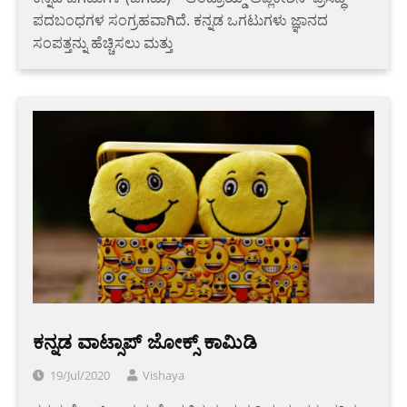
ಪದಬಂಧಗಳ ಸಂಗ್ರಹವಾಗಿದೆ. ಕನ್ನಡ ಒಗಟುಗಳು ಜ್ಞಾನದ
ಸಂಪತ್ತನ್ನು ಹೆಚ್ಚಿಸಲು ಮತ್ತು
ಕನ್ನಡ ವಾಟ್ಸಾಪ್ ಜೋಕ್ಸ್ ಕಾಮಿಡಿ
19/Jul/2020
Vishaya