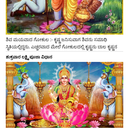
ಶಿವ ಮಯವಾದ ಗೋಕುಲ :- ಕೃಷ್ಣ ಜನಿಸುವಾಗ ಶಿವನು ಸಮಾಧಿ
ಸ್ಥಿತಿಯಲ್ಲಿದ್ದನು. ಎಚ್ಚರವಾದ ಮೇಲೆ ಗೋಕುಲದಲ್ಲಿ ಕೃಷ್ಣನು ಬಾಲ ಕೃಷ್ಣನ
ಶುಕ್ರವಾರ ಲಕ್ಷ್ಮಿ ಪೂಜಾ ವಿಧಾನ