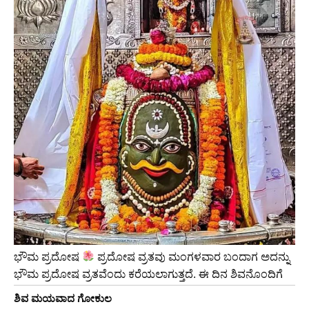
ಭೌಮ ಪ್ರದೋಷ
ಪ್ರದೋಷ ವ್ರತವು ಮಂಗಳವಾರ ಬಂದಾಗ ಅದನ್ನು
ಭೌಮ ಪ್ರದೋಷ ವ್ರತವೆಂದು ಕರೆಯಲಾಗುತ್ತದೆ. ಈ ದಿನ ಶಿವನೊಂದಿಗೆ
ಶಿವ ಮಯವಾದ ಗೋಕುಲ