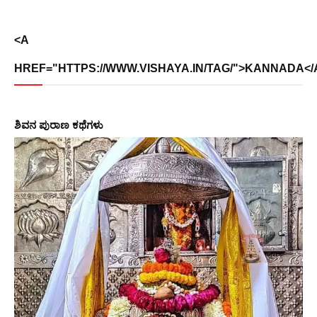
<A
HREF="HTTPS://WWW.VISHAYA.IN/TAG/">KANNADA</
ಶಿವನ ಪುರಾಣ ಕಥೆಗಳು