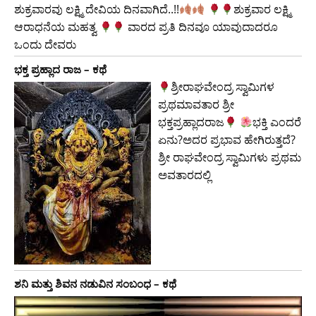
ಶುಕ್ರವಾರವು ಲಕ್ಷ್ಮಿ ದೇವಿಯ ದಿನವಾಗಿದೆ..!!
​ಶುಕ್ರವಾರ ಲಕ್ಷ್ಮಿ
ಆರಾಧನೆಯ ಮಹತ್ವ
ವಾರದ ಪ್ರತಿ ದಿನವೂ ಯಾವುದಾದರೂ
ಒಂದು ದೇವರು
ಭಕ್ತ ಪ್ರಹ್ಲಾದ ರಾಜ – ಕಥೆ
ಶ್ರೀರಾಘವೇಂದ್ರ ಸ್ವಾಮಿಗಳ
ಪ್ರಥಮಾವತಾರ ಶ್ರೀ
ಭಕ್ತಪ್ರಹ್ಲಾದರಾಜ
ಭಕ್ತಿ ಎಂದರೆ
ಏನು?ಅದರ ಪ್ರಭಾವ ಹೇಗಿರುತ್ತದೆ?
ಶ್ರೀ ರಾಘವೇಂದ್ರ ಸ್ವಾಮಿಗಳು ಪ್ರಥಮ
ಅವತಾರದಲ್ಲಿ
ಶನಿ ಮತ್ತು ಶಿವನ ನಡುವಿನ ಸಂಬಂಧ – ಕಥೆ