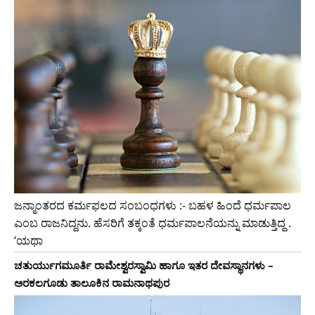
ಜನ್ಮಾಂತರದ ಕರ್ಮಫಲದ ಸಂಬಂಧಗಳು :- ಬಹಳ ಹಿಂದೆ ಧರ್ಮಪಾಲ
ಎಂಬ ರಾಜನಿದ್ದನು. ಹೆಸರಿಗೆ ತಕ್ಕಂತೆ ಧರ್ಮಪಾಲನೆಯನ್ನು ಮಾಡುತ್ತಿದ್ದ .
‘ಯಥಾ
ಚತುರ್ಯುಗಮೂರ್ತಿ ರಾಮೇಶ್ವರಸ್ವಾಮಿ ಹಾಗೂ ಇತರ ದೇವಸ್ಥಾನಗಳು –
ಅರಕಲಗೂಡು ತಾಲೂಕಿನ ರಾಮನಾಥಪುರ