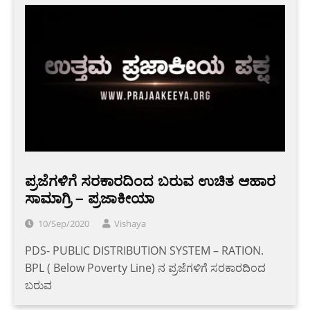
ಪ್ರಜೆಗಳಿಗೆ ಸರಕಾರದಿಂದ ಬರುವ ಉಚಿತ ಆಹಾರ
ಸಾಮಾಗ್ರಿ – ಪ್ರಜಾಕೀಯಾ
10/Sep/2020
Vishaya
PDS- PUBLIC DISTRIBUTION SYSTEM – RATION.
BPL ( Below Poverty Line) ನ ಪ್ರಜೆಗಳಿಗೆ ಸರಕಾರದಿಂದ
ಬರುವ