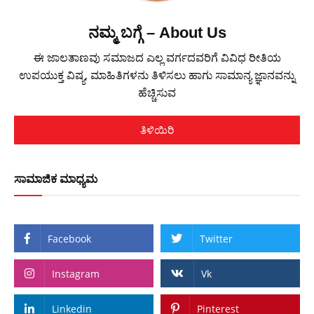
ನಮ್ಮ ಬಗ್ಗೆ – About Us
ಈ ಜಾಲತಾಣವು ಸಮಾಜದ ಎಲ್ಲ ವರ್ಗದವರಿಗೆ ವಿವಿಧ ರೀತಿಯ
ಉಪಯುಕ್ತ ವಿಷ್ಯ, ಮಾಹಿತಿಗಳನು ತಿಳಿಸಲು ಹಾಗು ಸಾಮಾನ್ಯ ಜ್ಞಾನವನ್ನು
ಹೆಚ್ಚಿಸುವ
ತಿಳಿಯಿರಿ
ಸಾಮಾಜಿಕ ಮಾಧ್ಯಮ
Facebook
Twitter
Instagram
Vk
Linkedin
Pinterest