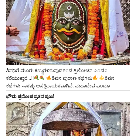
ಶಿವನಿಗೆ ಮೂರು ಕಣ್ಣುಗಳಿರುವುದರಿಂದ ತ್ರಿಲೋಚನ ಎಂದೂ
ಕರೆಯುತ್ತಾರೆ…!!
ಶಿವನ ಪುರಾಣ ಕಥೆಗಳು
ಶಿವನ
ಕಥೆಗಳು ಸಾಕಷ್ಟು ಆಸಕ್ತಿದಾಯಕವಾಗಿವೆ. ಮಹಾದೇವ ಎಂದೂ
ಭೌಮ ಪ್ರದೋಷ ವ್ರತದ ಪೂಜೆ