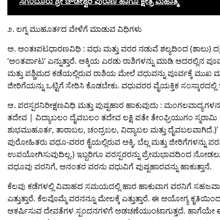
ಸಿಗಂದೂರು ಶ್ರೀ ಚೌಡೇಶ್ವರಿ ಪುರಾಣ ಹಾಗೂ ಕ್ಷೇತ್ರ ಮಹಾತ್ಮೆ
೨. ಲಗ್ನ ಮುಹೂರ್ತದ ವೇಳೆಗೆ ಮಾಡುವ ವಿಧಿಗಳು
ಅ. ಅಂತಃಪಟಧಾರಣವಿಧಿ : ವಧು ಮತ್ತು ವರರ ನಡುವೆ ಶಲ್ಯದಿಂದ (ಶಾಲು) ದಕ
‘ಅಂತರ್ಪಾಟ’ ಎನ್ನುತ್ತಾರೆ. ಅಕ್ಕಿಯ ಎರಡು ರಾಶಿಗಳನ್ನು ಮಾಡಿ ಅದರಲ್ಲಿನ ಪೂ
ಮತ್ತು ಪಶ್ಚಿಮದ ಕಡೆಯಲ್ಲಿರುವ ರಾಶಿಯ ಮೇಲೆ ವಧುವನ್ನು ಪೂರ್ವಕ್ಕೆ ಮುಖ ಮಾಡಿಸಿ ನ
ಜೀರಿಗೆಯನ್ನು ಒಟ್ಟಿಗೆ ಸೇರಿಸಿ ಕೊಡಬೇಕು. ವಧುವರರ ವೈಯಕ್ತಿಕ ಸಂಸ್ಕಾರದಲ್
ಆ. ಪರಸ್ಪರನಿರೀಕ್ಷಣವಿಧಿ ಮತ್ತು ಪುಷ್ಪಹಾರ ಹಾಕುವುದು : ಮಂಗಲವಾದ್ಯಗ
ತದೇವ | ವಿದ್ಯಾಬಲಂ ದೈವಬಲಂ ತದೇವ ಲಕ್ಷಿ ಪತೇ ತೇಂಘ್ರಿಯುಗಂ ಸ್ಮರಾಮಿ || (
ಶುಭಮುಹೂರ್ತ, ತಾರಾಬಲ, ಚಂದ್ರಬಲ, ವಿದ್ಯಾಬಲ ಮತ್ತು ದೈವಬಲವಾಗಿದೆ.)’ ಈ 
ಪುರೋಹಿತರು ವಧೂ-ವರರ ಕೈಯಲ್ಲಿರುವ ಅಕ್ಕಿ, ಬೆಲ್ಲ ಮತ್ತು ಜೀರಿಗೆಗಳನ್ನು ಪರಸ್ಪ
ಉಪಯೋಗಿಸುವುದಿಲ್ಲ.) ಇಬ್ಬರಿಗೂ ಪರಸ್ಪರರನ್ನು ಪ್ರೇಮಭಾವದಿಂದ ನೋಡಲು ಹೇಳ
ವಧೂವು ವರನಿಗೆ, ಅನಂತರ ವರನು ವಧುವಿಗೆ ಪುಷ್ಪಹಾರವನ್ನು ಹಾಕುತ್ತಾನೆ.
ಕೆಲವು ಕಡೆಗಳಲ್ಲಿ ವಿವಾಹದ ಸಮಯದಲ್ಲಿ ಹಾರ ಹಾಕುವಾಗ ವರನಿಗೆ ಸಹಜವಾಗ
ಎತ್ತುತ್ತಾರೆ. ಕೆಲವೊಮ್ಮೆ ವರನನ್ನೂ ಮೇಲಕ್ಕೆ ಎತ್ತುತ್ತಾರೆ. ಈ ಅಯೋಗ್ಯ 
ಆಕರ್ಷಿಸುವ ದೇವತೆಗಳ ಸ್ಪಂದನಗಳಿಗೆ ಅಡಚಣೆಯುಂಟಾಗುತ್ತದೆ. ಹಾಗೆಯೇ ಈ 