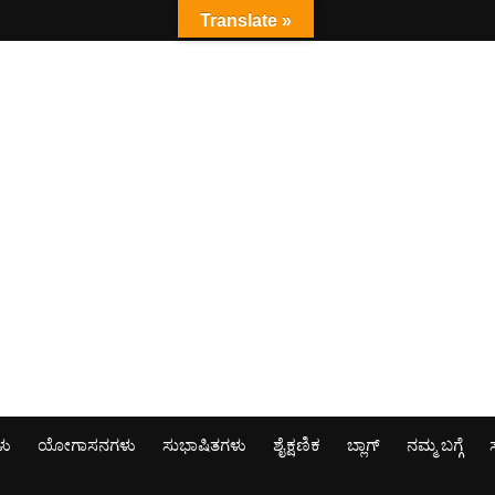
Translate »
ಳು
ಯೋಗಾಸನಗಳು
ಸುಭಾಷಿತಗಳು
ಶೈಕ್ಷಣಿಕ
ಬ್ಲಾಗ್
ನಮ್ಮ ಬಗ್ಗೆ