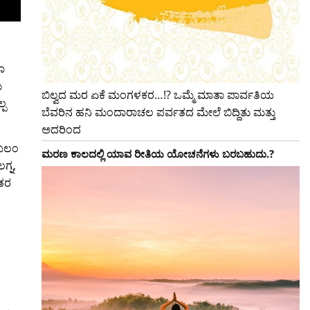
ಾ
ು
ಬಿಲ್ವದ ಮರ ಏಕೆ ಮಂಗಳಕರ…!? ಒಮ್ಮೆ ಮಾತಾ ಪಾರ್ವತಿಯ
್ಪ
ಬೆವರಿನ ಹನಿ ಮಂದಾರಾಚಲ ಪರ್ವತದ ಮೇಲೆ ಬಿದ್ದಿತು ಮತ್ತು
ಅದರಿಂದ
ರಬಲಂ
ಮರಣ ಕಾಲದಲ್ಲಿ ಯಾವ ರೀತಿಯ ಯೋಚನೆಗಳು ಬರಬಹುದು.?
ಗ್ನ,
ಂತರ