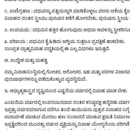
೧. ಪಾಣಿಗ್ರಹಣ : ವಧುವನ್ನು ಪತ್ನಿಯನ್ನಾಗಿ ಮಾಡಿಕೊಳ್ಳಲು ವರನು ಆಕೆಯ ಕೈಯ
ವಿವಾಹದ ನಂತರ ಸ್ತ್ರೀಯು ಪುರುಷನ ಕಡೆಗೆ ಹೋಗಬೇಕು. ಪುರುಷನು ಸ್ತ್ರೀಯ
೨. ಉಪಯಮ : ವಧುವಿನ ಹತ್ತಿರ ಹೋಗುವುದು ಅಥವಾ ಅವಳನ್ನು ಸ್ವೀಕರಿಸು
೩. ಪರಿಣಯ : ವಧುವಿನ ಕೈ ಹಿಡಿದು ಅಗ್ನಿಯ ಸುತ್ತಲೂ ಪ್ರದಕ್ಷಿಣೆ ಹಾಕಬೇಕು.
ಸಾಂಪ್ರತ ಬ್ರಾಹ್ಮವಿವಾಹ ಪದ್ಧತಿಯಲ್ಲಿ ಈ ಎಲ್ಲ ವಿಧಗಳೂ ಇರುತ್ತವೆ.
ಆ. ಉದ್ದೇಶ ಮತ್ತು ಮಹತ್ವ
ನಮ್ಮ ವಿವಾಹಸಂಸ್ಥೆಯಲ್ಲಿ ಗೋಚರ, ಅಗೋಚರ, ಇಹ ಮತ್ತು ಪರಗಳ ವಿಚಾರವನ್
ಪುರುಷಾರ್ಥಗಳನ್ನೂ ಪಡೆದುಕೊಳ್ಳುವ ವ್ಯವಸ್ಥೆಯಿದೆ.
ಇ. ಅಧ್ಯಾತ್ಮಶಾಸ್ತ್ರದ ದೃಷ್ಟಿಯಿಂದ ಎಷ್ಟನೆಯ ವರ್ಷದಲ್ಲಿ ವಿವಾಹ ಮಾಡ ಬೇಕು
ಎಂಟನೆಯ ವರ್ಷದಲ್ಲಿ ಉಪನಯನವಾದ ನಂತರ ಕನಿಷ್ಠಪಕ್ಷ ಹನ್ನೆರಡು ವರ್ಷಗಳ ಕ
ಇಪ್ಪತ್ತು ವರ್ಷದವನಾಗುವ ವರೆಗೂ ತಂದೆ-ತಾಯಿಯರು ಪುತ್ರನ ವಿವಾಹದ ಬಗ್ಗೆ ಆ
ಪಾದಾರ್ಪಣೆ ಮಾಡುವ ಮೊದಲು ಹಣ ಸಂಪಾದನೆ ಮಾಡುವ ಕ್ಷಮತೆ ನಿರ್ಮಾಣವಾಗುವ 
ಇಪ್ಪತ್ತೈದರಿಂದ ಮೂವತ್ತು ವರ್ಷದ ವ್ಯಕ್ತಿಯನ್ನು ವಿವಾಹ ಯೋಗ್ಯನೆಂದು ಪರಿಗಣಿ