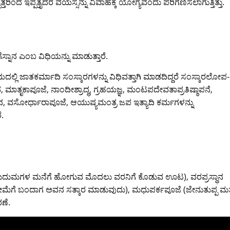
ತರಿಂದ ಇಪ್ಪತ್ತೈದರ ವಯಸ್ಸನ್ನು ವಿವಾಹಕ್ಕೆ ಯೋಗ್ಯವೆಂದು ಪರಿಗಣಿಸಲಾಗುತ್ತಿತ್ತು.
ಸ್ನಾನ ಎಂಬ ವಿಧಿಯನ್ನು ಮಾಡುತ್ತಾರೆ.
ಿ ಜಾತಕರ್ಮಾದಿ ಸಂಸ್ಕಾರಗಳನ್ನು ವಿಧಿವತ್ತಾಗಿ ಮಾಡದಿದ್ದರೆ ಸಂಸ್ಕಾರಲೋಪ-
ಾಚನ, ಮಾತೃಕಾಪೂಜೆ, ನಾಂದೀಶ್ರಾದ್ಧ, ಗ್ರಹಯಜ್ಞ, ಮಂಟಪದೇವತಾಪ್ರತಿಷ್ಠಾಪನೆ,
ಾನ, ವಸೋರ್ಧಾರಾಪೂಜೆ, ಆಯುಷ್ಯಮಂತ್ರ ಜಪ ಇತ್ಯಾದಿ ಕರ್ಮಗಳನ್ನು
ೆ.
 (ಮದುಮಗಳ ಮನೆಗೆ ಹೋಗುವ ಮೊದಲು ವರನಿಗೆ ಕೊಡುವ ಊಟ), ವರಪ್ರಸ್ಥಾನ
ೆಗೆ ಬಂದಾಗ ಅವನ ಸತ್ಕಾರ ಮಾಡುವುದು), ಮಧುಪರ್ಕಪೂಜೆ (ಜೇನುತುಪ್ಪ ಮತ್
ಣೆ.