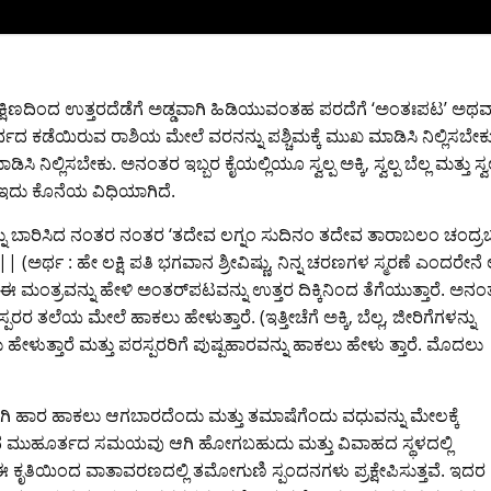
್ಷಿಣದಿಂದ ಉತ್ತರದೆಡೆಗೆ ಅಡ್ಡವಾಗಿ ಹಿಡಿಯುವಂತಹ ಪರದೆಗೆ ‘ಅಂತಃಪಟ’ ಅಥವ
ರ್ವದ ಕಡೆಯಿರುವ ರಾಶಿಯ ಮೇಲೆ ವರನನ್ನು ಪಶ್ಚಿಮಕ್ಕೆ ಮುಖ ಮಾಡಿಸಿ ನಿಲ್ಲಿಸಬೇಕ
ಿಲ್ಲಿಸಬೇಕು. ಅನಂತರ ಇಬ್ಬರ ಕೈಯಲ್ಲಿಯೂ ಸ್ವಲ್ಪ ಅಕ್ಕಿ, ಸ್ವಲ್ಪ ಬೆಲ್ಲ ಮತ್ತು ಸ್ವಲ
ಲಿ ಇದು ಕೊನೆಯ ವಿಧಿಯಾಗಿದೆ.
ಳನ್ನು ಬಾರಿಸಿದ ನಂತರ ನಂತರ ‘ತದೇವ ಲಗ್ನಂ ಸುದಿನಂ ತದೇವ ತಾರಾಬಲಂ ಚಂದ್
ಅರ್ಥ : ಹೇ ಲಕ್ಷಿ ಪತಿ ಭಗವಾನ ಶ್ರೀವಿಷ್ಣು, ನಿನ್ನ ಚರಣಗಳ ಸ್ಮರಣೆ ಎಂದರೇನೆ ಲ
ಮಂತ್ರವನ್ನು ಹೇಳಿ ಅಂತರ್‌ಪಟವನ್ನು ಉತ್ತರ ದಿಕ್ಕಿನಿಂದ ತೆಗೆಯುತ್ತಾರೆ. ಅನ
ರರ ತಲೆಯ ಮೇಲೆ ಹಾಕಲು ಹೇಳುತ್ತಾರೆ. (ಇತ್ತೀಚೆಗೆ ಅಕ್ಕಿ, ಬೆಲ್ಲ, ಜೀರಿಗೆಗಳನ್ನು
ುತ್ತಾರೆ ಮತ್ತು ಪರಸ್ಪರರಿಗೆ ಪುಷ್ಪಹಾರವನ್ನು ಹಾಕಲು ಹೇಳು ತ್ತಾರೆ. ಮೊದಲು
ಿ ಹಾರ ಹಾಕಲು ಆಗಬಾರದೆಂದು ಮತ್ತು ತಮಾಷೆಗೆಂದು ವಧುವನ್ನು ಮೇಲಕ್ಕೆ
ಕೃತಿಯಿಂದ ಮುಹೂರ್ತದ ಸಮಯವು ಆಗಿ ಹೋಗಬಹುದು ಮತ್ತು ವಿವಾಹದ ಸ್ಥಳದಲ್ಲಿ
ಕೃತಿಯಿಂದ ವಾತಾವರಣದಲ್ಲಿ ತಮೋಗುಣಿ ಸ್ಪಂದನಗಳು ಪ್ರಕ್ಷೇಪಿಸುತ್ತವೆ. ಇದರ