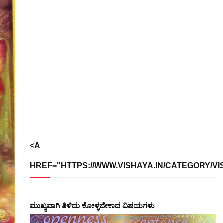
<A
HREF="HTTPS://WWW.VISHAYA.IN/CATEGORY/VI
ಮುಖ್ಯವಾಗಿ ತಿಳಿದು ಕೋಳ್ಳಬೇಕಾದ ವಿಷಯಗಳು