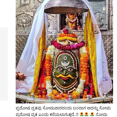
ಪ್ರದೋಷ ವ್ರತವು ಸೋಮವಾರದಂದು ಬಂದಾಗ ಅದನ್ನು ಸೋಮ
ಪ್ರದೋಷ ವ್ರತ ಎಂದು ಕರೆಯಲಾಗುತ್ತದೆ..!!
ಸೋಮ