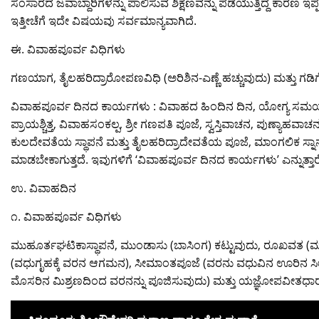
ಸಂಸಾರದ ಜವಾಬ್ದಾರಿಗಳನ್ನು ಪಾಲಿಸುವ ಶಿಕ್ಷಣವನ್ನು ಪಡೆಯುತ್ತಿದ್ದ ಕಾರಣ ಇಪ್ಪತ್
ಇತ್ತೀಚೆಗೆ ಇದೇ ವಿಷಯವು ಸರ್ವಮಾನ್ಯವಾಗಿದೆ.
ಈ. ವಿವಾಹಪೂರ್ವ ವಿಧಿಗಳು
ಗಣಯಾಗ, ತೈಲಹರಿದ್ರಾರೋಪಣವಿಧಿ (ಅರಿಶಿನ-ಎಣ್ಣೆ ಹಚ್ಚುವುದು) ಮತ್ತು ಗಡಿಗೆ
ವಿವಾಹಪೂರ್ವ ದಿನದ ಕಾರ್ಯಗಳು : ವಿವಾಹದ ಹಿಂದಿನ ದಿನ, ಯೋಗ್ಯ ಸಮಯದಲ್ಲ
ಪ್ರಾಯಶ್ಚಿತ್ತ, ವಿವಾಹಸಂಕಲ್ಪ, ಶ್ರೀ ಗಣಪತಿ ಪೂಜೆ, ಸ್ವಸ್ತಿವಾಚನ, ಪುಣ್ಯಾಹವ
ಕುಲದೇವತೆಯ ಸ್ಥಾಪನೆ ಮತ್ತು ತೈಲಹರಿದ್ರಾದೇವತೆಯ ಪೂಜೆ, ಮಾಂಗಲಿಕ ಸ್ನ
ಮಾಡಬೇಕಾಗುತ್ತದೆ. ಇವುಗಳಿಗೆ ‘ವಿವಾಹಪೂರ್ವ ದಿನದ ಕಾರ್ಯಗಳು’ ಎನ್ನುತ್ತಾರ
ಉ. ವಿವಾಹದಿನ
೧. ವಿವಾಹಪೂರ್ವ ವಿಧಿಗಳು
ಮುಹೂರ್ತಘಟಿಕಾಸ್ಥಾಪನೆ, ಮುಂಡಾಸು (ಬಾಸಿಂಗ) ಕಟ್ಟುವುದು, ರೂಖವತ
(ವಧುಗೃಹಕ್ಕೆ ವರನ ಆಗಮನ), ಸೀಮಾಂತಪೂಜೆ (ವರನು ವಧುವಿನ ಊರಿನ ಸೀಮ
ಮೊಸರಿನ ಮಿಶ್ರಣದಿಂದ ವರನನ್ನು ಪೂಜಿಸುವುದು) ಮತ್ತು ಯಜ್ಞೋಪವೀತಧಾರ