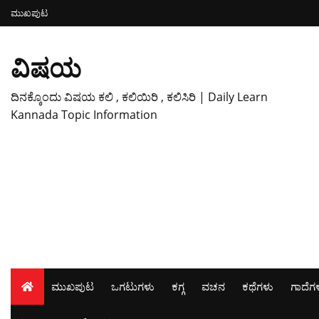
ಮುಖಪುಟ
ವಿಷಯ
ದಿನಕ್ಕೊಂದು ವಿಷಯ ಕಲಿ , ಕಲಿಯಿರಿ , ಕಲಿಸಿರಿ | Daily Learn
Kannada Topic Information
ಮುಖಪುಟ
ಒಗಟುಗಳು
ಕಗ್ಗ
ವಚನ
ಕಥೆಗಳು
ಗಾದೆಗ