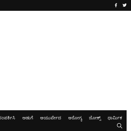
ಸಂಪರ್ಕಿಸಿ
ಅಡುಗೆ
ಆಯುರ್ವೇದ
ಆರೋಗ್ಯ
ಜೋಕ್ಸ್
ಧಾರ್ಮಿಕ