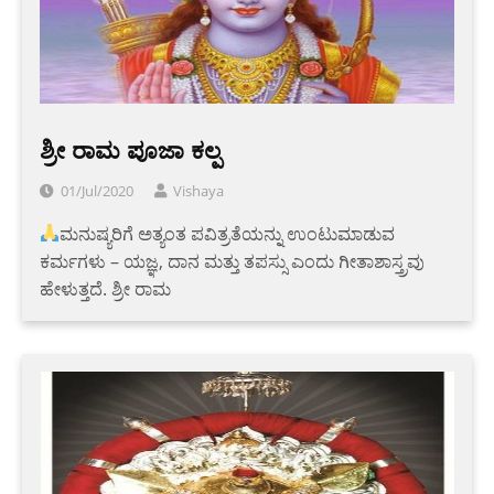
ಶ್ರೀ ರಾಮ ಪೂಜಾ ಕಲ್ಪ
01/Jul/2020
Vishaya
ಮನುಷ್ಯರಿಗೆ ಅತ್ಯಂತ ಪವಿತ್ರತೆಯನ್ನು ಉಂಟುಮಾಡುವ
ಕರ್ಮಗಳು – ಯಜ್ಞ, ದಾನ ಮತ್ತು ತಪಸ್ಸು ಎಂದು ಗೀತಾಶಾಸ್ತ್ರವು
ಹೇಳುತ್ತದೆ. ಶ್ರೀ ರಾಮ