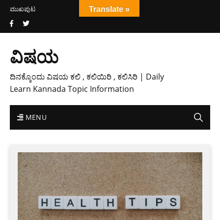
ಮುಖಪುಟ
Translate »
ವಿಷಯ
ದಿನಕ್ಕೊಂದು ವಿಷಯ ಕಲಿ , ಕಲಿಯಿರಿ , ಕಲಿಸಿರಿ | Daily
Learn Kannada Topic Information
MENU