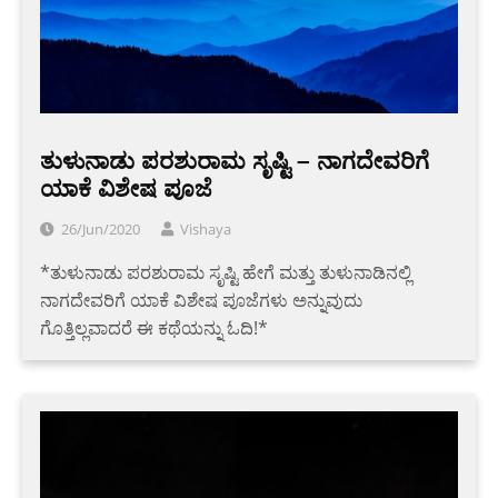
ತುಳುನಾಡು ಪರಶುರಾಮ ಸೃಷ್ಟಿ – ನಾಗದೇವರಿಗೆ
ಯಾಕೆ ವಿಶೇಷ ಪೂಜೆ
26/Jun/2020
Vishaya
*ತುಳುನಾಡು ಪರಶುರಾಮ ಸೃಷ್ಟಿ ಹೇಗೆ ಮತ್ತು ತುಳುನಾಡಿನಲ್ಲಿ
ನಾಗದೇವರಿಗೆ ಯಾಕೆ ವಿಶೇಷ ಪೂಜೆಗಳು ಅನ್ನುವುದು
ಗೊತ್ತಿಲ್ಲವಾದರೆ ಈ ಕಥೆಯನ್ನು ಓದಿ!*