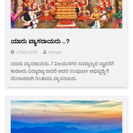
ಯಾರು ವ್ಯಾಸರಾಯರು ..?
27/Jun/2020
Vishaya
ಯಾರು ವ್ಯಾಸರಾಯರು..? ವಿಜಯನಗರ ಸಾಮ್ರಾಜ್ಯದ ಸ್ಥಾಪನೆಗೆ
ಕಾರಣರು ವಿದ್ಯಾರಣ್ಯ ರಾದರೆ ಅದರ ಸಂಪೂರ್ಣ ಅಭಿವೃದ್ಧಿ ಗೆ
ಬೆಂಗಾವಲಾಗಿ ನಿಂತವರು ವ್ಯಾಸರಾಜರು.