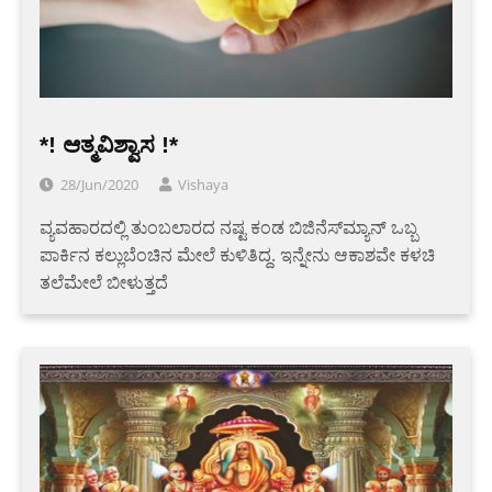
*! ಆತ್ಮವಿಶ್ವಾಸ !*
28/Jun/2020
Vishaya
ವ್ಯವಹಾರದಲ್ಲಿ ತುಂಬಲಾರದ ನಷ್ಟ ಕಂಡ ಬಿಜಿನೆಸ್‌ಮ್ಯಾನ್ ಒಬ್ಬ
ಪಾರ್ಕಿನ ಕಲ್ಲುಬೆಂಚಿನ ಮೇಲೆ ಕುಳಿತಿದ್ದ. ಇನ್ನೇನು ಆಕಾಶವೇ ಕಳಚಿ
ತಲೆಮೇಲೆ ಬೀಳುತ್ತದೆ