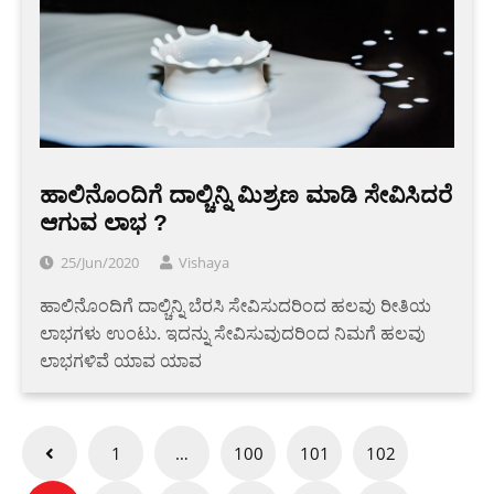
ಹಾಲಿನೊಂದಿಗೆ ದಾಲ್ಚಿನ್ನಿ ಮಿಶ್ರಣ ಮಾಡಿ ಸೇವಿಸಿದರೆ
ಆಗುವ ಲಾಭ ?
25/Jun/2020
Vishaya
ಹಾಲಿನೊಂದಿಗೆ ದಾಲ್ಚಿನ್ನಿ ಬೆರಸಿ ಸೇವಿಸುದರಿಂದ ಹಲವು ರೀತಿಯ
ಲಾಭಗಳು ಉಂಟು. ಇದನ್ನು ಸೇವಿಸುವುದರಿಂದ ನಿಮಗೆ ಹಲವು
ಲಾಭಗಳಿವೆ ಯಾವ ಯಾವ
Posts
1
…
100
101
102
pagination