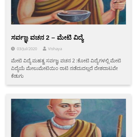
ಸರ್ವಜ್ಞ ವಚನ 2 – ಮೇಟಿ ವಿದ್ಯೆ
03/Jul/2020
Vishaya
ಮೇಟಿ ವಿದ್ಯೆ ಮಹತ್ವ ಸರ್ವಜ್ಞ ವಚನ 2 :ಕೋಟಿ ವಿದ್ಯೆಗಳಲ್ಲಿ ಮೇಟಿ
ವಿದ್ಯೆಯೆ ಮೇಲುಮೇಟಿಯಿಂ ರಾಟಿ ನಡೆದುದಲ್ಲದೆ ದೇಶದಾಟವೇ
ಕೆಡುಗು