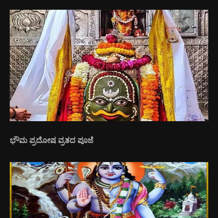
ಭೌಮ ಪ್ರದೋಷ ವ್ರತದ ಪೂಜೆ