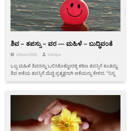
ಶಿವ – ತಪಸ್ಸು – ವರ — ಮಹಿಳೆ – ಬುದ್ಧಿವಂತೆ
29/Jun/2020
Vishaya
ಒಬ್ಬ ಮಹಿಳೆ ಶಿವನನ್ನು ಒಲಿಸಿಕೊಳ್ಳೋದಕ್ಕ ಕಠಿಣ ತಪಸ್ಸಿಗೆ ಕೂತಿದ್ಳು.
ಶಿವ ಆಕೆಯ ತಪಸ್ಸಿಗೆ ಮೆಚ್ಚಿ ಪ್ರತ್ಯಕ್ಷನಾಗಿ ಆಕೆಯನ್ನು ಕೇಳಿದ. “ನಿನ್ನ