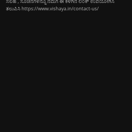
ಸಲಹೆ , ಸೂಚನೆಗಳನ್ನೂ ನಮಗೆ ಈ ಕೆಳಗಿನ ಲಿಂಕ್ ಉಪಯೋಗಿಸಿ
ತಲುಪಿಸಿ
https://www.vishaya.in/contact-us/