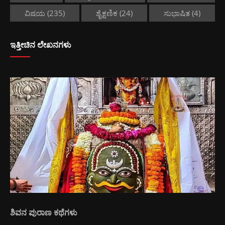
ವಿಷಯ
(235)
ಶೈಕ್ಷಣಿಕ
(24)
ಸುಭಾಷಿತ
(4)
ಇತ್ತೀಚಿನ ಲೇಖನಗಳು
ಶಿವನ ಪುರಾಣ ಕಥೆಗಳು