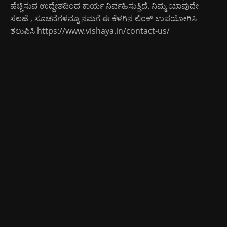
ಹೆಚ್ಚಿಸುವ ಉದ್ದೇಶದಿಂದ ಕಾರ್ಯ ನಿರ್ವಹಿಸುತ್ತಿದೆ. ನಿಮ್ಮ ಯಾವುದೇ
ಸಲಹೆ , ಸೂಚನೆಗಳನ್ನೂ ನಮಗೆ ಈ ಕೆಳಗಿನ ಲಿಂಕ್ ಉಪಯೋಗಿಸಿ
ತಲುಪಿಸಿ
https://www.vishaya.in/contact-us/