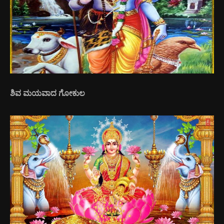
ಶಿವ ಮಯವಾದ ಗೋಕುಲ