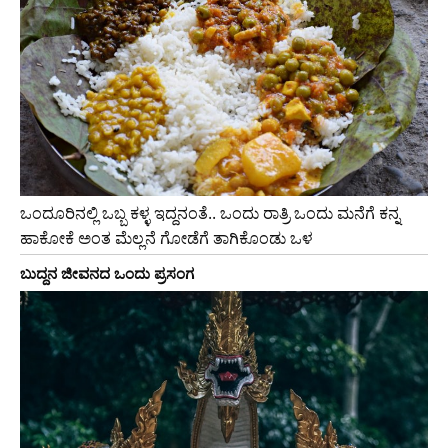
ಒಂದೂರಿನಲ್ಲಿ ಒಬ್ಬ ಕಳ್ಳ ಇದ್ದನಂತೆ.. ಒಂದು ರಾತ್ರಿ ಒಂದು ಮನೆಗೆ ಕನ್ನ
ಹಾಕೋಕೆ ಅಂತ ಮೆಲ್ಲನೆ ಗೋಡೆಗೆ ತಾಗಿಕೊಂಡು ಒಳ
ಬುದ್ದನ ಜೀವನದ ಒಂದು ಪ್ರಸಂಗ