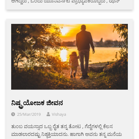
ಆಗಿದ್ದರು , ಒಂದು ಯೂನಿವರ್ಸಿಟಿ ಪ್ರಾಧ್ಯಾಪಕರೊಬ್ಬರು , ಝೆನ್
ನಿಷ್ಪ್ರಯೋಜಕ ಜೀವನ
25/Mar/2019
Vishaya
ತುಂಬ ವಯಸ್ಸಾದ ಒಬ್ಬ ರೈತ ತನ್ನ ತೋಟ , ಗೆದ್ದೆಗಳಲ್ಲಿ ಕೆಲಸ
ಮಾಡಲಾರದಷ್ಟು ನಿಶ್ಯಕ್ತಿಯಾದನು. ಹಾಗಾಗಿ ಅವನು ತನ್ನ ಮನೆಯ