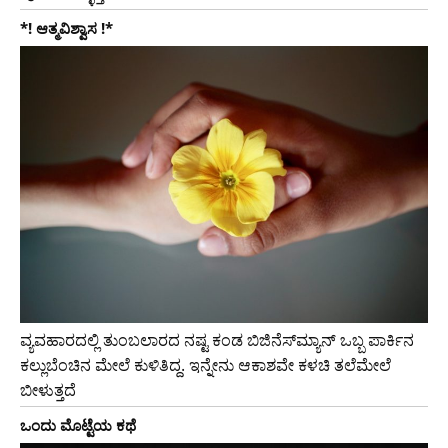
*! ಆತ್ಮವಿಶ್ವಾಸ !*
ವ್ಯವಹಾರದಲ್ಲಿ ತುಂಬಲಾರದ ನಷ್ಟ ಕಂಡ ಬಿಜಿನೆಸ್‌ಮ್ಯಾನ್ ಒಬ್ಬ ಪಾರ್ಕಿನ
ಕಲ್ಲುಬೆಂಚಿನ ಮೇಲೆ ಕುಳಿತಿದ್ದ. ಇನ್ನೇನು ಆಕಾಶವೇ ಕಳಚಿ ತಲೆಮೇಲೆ
ಬೀಳುತ್ತದೆ
ಒಂದು ಮೊಟ್ಟೆಯ ಕಥೆ