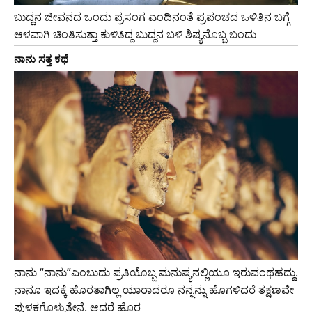
ಬುದ್ದನ ಜೀವನದ ಒಂದು ಪ್ರಸಂಗ ಎಂದಿನಂತೆ ಪ್ರಪಂಚದ ಒಳಿತಿನ ಬಗ್ಗೆ
ಆಳವಾಗಿ ಚಿಂತಿಸುತ್ತಾ ಕುಳಿತಿದ್ದ ಬುದ್ದನ ಬಳಿ ಶಿಷ್ಯನೊಬ್ಬ ಬಂದು
ನಾನು ಸತ್ತ ಕಥೆ
ನಾನು “ನಾನು”ಎಂಬುದು ಪ್ರತಿಯೊಬ್ಬ ಮನುಷ್ಯನಲ್ಲಿಯೂ ಇರುವಂಥಹದ್ದು.
ನಾನೂ ಇದಕ್ಕೆ ಹೊರತಾಗಿಲ್ಲ ಯಾರಾದರೂ ನನ್ನನ್ನು ಹೊಗಳಿದರೆ ತಕ್ಷಣವೇ
ಪುಳಕಗೊಳ್ಳುತ್ತೇನೆ. ಆದರೆ ಹೊರ