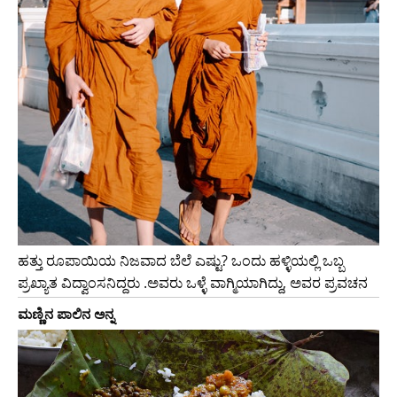
ಹತ್ತು ರೂಪಾಯಿಯ ನಿಜವಾದ ಬೆಲೆ ಎಷ್ಟು? ಒಂದು ಹಳ್ಳಿಯಲ್ಲಿ ಒಬ್ಬ
ಪ್ರಖ್ಯಾತ ವಿದ್ವಾಂಸನಿದ್ದರು .ಅವರು ಒಳ್ಳೆ ವಾಗ್ಮಿಯಾಗಿದ್ದು, ಅವರ ಪ್ರವಚನ
ಮಣ್ಣಿನ ಪಾಲಿನ ಅನ್ನ