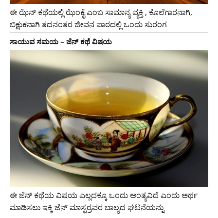
ಈ ಝೆನ್ ಕಥೆಯಲ್ಲಿ ಝೆಂಕೈ ಎಂಬ ಸಾಮಾನ್ಯ ವ್ಯಕ್ತಿ , ಕೊಲೆಗಾರನಾಗಿ,
ಬಿಕ್ಷುಕನಾಗಿ ತದನಂತರ ಜೀವನ ಪಾಠದಲ್ಲಿ ಒಂದು ಸುರಂಗ
ಸಾಯುವ ಸಮಯ – ಜೆನ್ ಕಥೆ ವಿಷಯ
ಈ ಜೆನ್ ಕಥೆಯ ವಿಷಯ ಎಲ್ಲದಕ್ಕೂ ಒಂದು ಅಂತ್ಯವಿದೆ ಎಂದು ಅರ್ಥ
ಮಾಡಿಸಲು ಇಕ್ಕಿ ಜೆನ್ ಮಾಸ್ಟರ್ರವರ ಬಾಲ್ಯದ ಘಟನೆಯನ್ನು