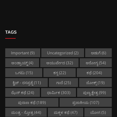
TAGS
Important
(9)
Uncategorized
(2)
ಅಡುಗೆ
(6)
ಆಂಡ್ರಾಯ್ಡ್
(4)
ಆಯುರ್ವೇದ
(32)
ಆರೋಗ್ಯ
(54)
ಒಗಟು
(15)
ಕಗ್ಗ
(22)
ಕಥೆ
(204)
ಕ್ವಿಜ್ - ರಸಪ್ರಶ್ನೆ
(11)
ಗಾದೆ
(25)
ಜೋಕ್ಸ್
(19)
ಝೆನ್ ಕಥೆ
(24)
ಧಾರ್ಮಿಕ
(303)
ಪುಣ್ಯ ಕ್ಷೇತ್ರ
(99)
ಪುರಾಣ ಕಥೆ
(189)
ಪ್ರಜಾಕೀಯ
(107)
ಮಂತ್ರ - ಸ್ತೋತ್ರ
(44)
ಮಕ್ಕಳ ಕಥೆ
(47)
ಯೋಗ
(5)