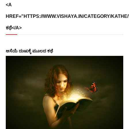
<A
HREF="HTTPS://WWW.VISHAYA.IN/CATEGORY/KATHE/
ಕಥೆ</A>
ಆಸೆಯೆ ದುಃಖಕ್ಕೆ ಮೂಲದ ಕಥೆ