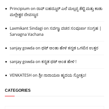
Principium
on
ರಾವ್ ಬಹದ್ದೂರ್ ಎಲೆ ಮಲ್ಲಪ್ಪ ಶೆಟ್ಟಿ ಮತ್ತು ಕಾಡು
ಮಲ್ಲೇಶ್ವರ ದೇವಸ್ಥಾನ
Laxmikant Sindagi
on
ಸರ್ವಜ್ಞ ವಚನ ಸಂಪೂರ್ಣ ಸಂಗ್ರಹ |
Sarvagna Vachana
sanjay gowda
on
ಥಟ್ ಅಂತಾ ಹೇಳಿ ಕನ್ನಡ ಒಗಟಿನ ಉತ್ತರ
sanjay gowda
on
ಕನ್ನಡ ಥಟ್ ಅಂತ ಹೇಳಿ !
VENKATESH
on
ಶ್ರೀ ನಾರಾಯಣ ಹೃದಯ ಸ್ತೋತ್ರಂ!
CATEGORIES
Categories