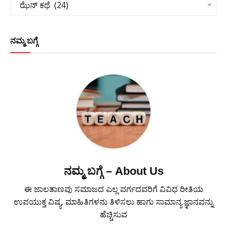
ಝೆನ್ ಕಥೆ  (24)
ನಮ್ಮ ಬಗ್ಗೆ
ನಮ್ಮ ಬಗ್ಗೆ – About Us
ಈ ಜಾಲತಾಣವು ಸಮಾಜದ ಎಲ್ಲ ವರ್ಗದವರಿಗೆ ವಿವಿಧ ರೀತಿಯ
ಉಪಯುಕ್ತ ವಿಷ್ಯ, ಮಾಹಿತಿಗಳನು ತಿಳಿಸಲು ಹಾಗು ಸಾಮಾನ್ಯ ಜ್ಞಾನವನ್ನು
ಹೆಚ್ಚಿಸುವ