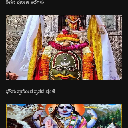
ಶಿವನ ಪುರಾಣ ಕಥೆಗಳು
ಭೌಮ ಪ್ರದೋಷ ವ್ರತದ ಪೂಜೆ