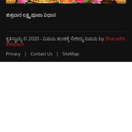
ಶುಕ್ರವಾರ ಲಕ್ಷ್ಮಿ ಪೂಜಾ ವಿಧಾನ
ಕೃತಿಸ್ವಾಮ್ಯ © 2020 - ವಿಷಯ ತಂಡಕ್ಕೆ ಸೇರಿದ್ದು ವಿಷಯ by
Sharadhi
Infotech
Privacy
Contact Us
SiteMap