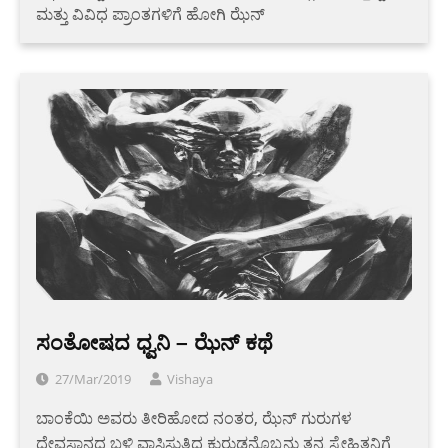
ಮತ್ತು ವಿವಿಧ ಪ್ರಾಂತಗಳಿಗೆ ಹೋಗಿ ಝೆನ್
ಸಂತೋಷದ ಧ್ವನಿ – ಝೆನ್ ಕಥೆ
27/Mar/2019
Vishaya
ಬಾಂಕೆಯಿ ಅವರು ತೀರಿಹೋದ ನಂತರ, ಝೆನ್ ಗುರುಗಳ
ದೇವಸ್ಥಾನದ ಬಳಿ ವಾಸಿಸುತ್ತಿದ್ದ ಕುರುಡನೊಬ್ಬನು ತನ್ನ ಸ್ನೇಹಿತನಿಗೆ