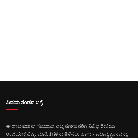
ವಿಷಯ ತಂಡದ ಬಗ್ಗೆ
ಈ ಜಾಲತಾಣವು ಸಮಾಜದ ಎಲ್ಲ ವರ್ಗದವರಿಗೆ ವಿವಿಧ ರೀತಿಯ
ಉಪಯುಕ್ತ ವಿಷ್ಯ, ಮಾಹಿತಿಗಳನು ತಿಳಿಸಲು ಹಾಗು ಸಾಮಾನ್ಯ ಜ್ಞಾನವನ್ನು