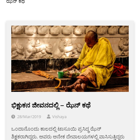
ಝೆನ್ ಕಥೆ
ಭಿಕ್ಷುಕನ ಜೀವನದಲ್ಲಿ – ಝೆನ್ ಕಥೆ
28/Mar/2019
Vishaya
ಒಂದಾನೊಂದು ಕಾಲದಲ್ಲಿ ಟಾಸೂಯಿ ಪ್ರಸಿದ್ಧ ಝೆನ್
ಶಿಕ್ಷಕರಾಗಿದ್ದರು. ಅವರು ಅನೇಕ ದೇವಾಲಯಗಳಲ್ಲಿ ವಾಸಿಸುತ್ತಿದ್ದರು