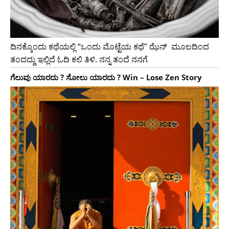
ದಿನಕ್ಕೊಂದು ಕಥೆಯಲ್ಲಿ “ಒಂದು ಮೊಟ್ಟೆಯ ಕಥೆ” ಝೆನ್ ಮೂಲದಿಂದ
ತಂದದ್ದು ಇಲ್ಲಿದೆ ಓದಿ ಕಲಿ ತಿಳಿ. ನನ್ನ ತಂದೆ ನನಗೆ
ಗೆಲುವು ಯಾರದು ? ಸೋಲು ಯಾರದು ? Win – Lose Zen Story