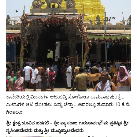
ಕಾವೇರಿಯಲ್ಲಿ ಮೀನುಗಳ ಆಟ:ಬನ್ನಿ ಹೋಗೋಣ ರಾಮನಾಥಪುರಕ್ಕೆ…
ಮೀನುಗಳ ಆಟ ನೋಡಲು ಎಷ್ಟು ಚೆನ್ನಾ …ಅದರಲ್ಲೂ ಸುಮಾರು 10 ಕೆ.ಜಿ.
ಗಿಂತಲೂ
ಶ್ರೀ ಕ್ಷೇತ್ರ ಹೂವಿನ ಹಡಗಲಿ – ಶ್ರೀ ವ್ಯಾಸರಾಜ ಗುರುಸಾರ್ವಭೌಮ ಪ್ರತಿಷ್ಠಿತ ಶ್ರೀ
ನೃಸಿಂಹದೇವರು ಮತ್ತು ಶ್ರೀ ಮುಖ್ಯಪ್ರಾಣದೇವರು