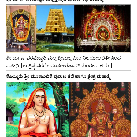
ಶ್ರೀ ದುರ್ಗಾ ಪರಮೇಶ್ವರಿ ಮಲ್ಲ ಶ್ರೀಮಲ್ಲ ಪೀಠ ನಿಲಯೇಲಲಿತೇ ಸಿಂಹ
ವಾಹಿನಿ |ಉತ್ತಿಷ್ಠ ವರದೇ ಮಾತಃಜಗತಾಮ್ ಮಂಗಲಂ ಕುರು ||
ಕೊಲ್ಲೂರು ಶ್ರೀ ಮೂಕಾಂಬಿಕೆ ಪುರಾಣ ಕಥೆ ಹಾಗೂ ಕ್ಷೇತ್ರ ಮಹಾತ್ಮೆ