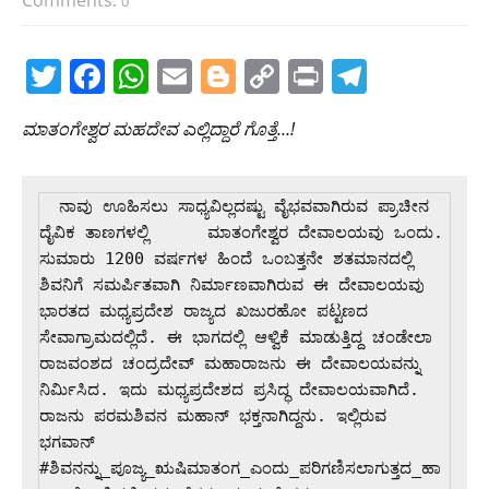
Comments:
0
T
F
W
E
Bl
C
Pr
T
w
a
h
m
o
o
in
el
ಮಾತಂಗೇಶ್ವರ ಮಹದೇವ ಎಲ್ಲಿದ್ದಾರೆ ಗೊತ್ತೆ…!
itt
c
at
ai
g
p
t
e
er
e
s
l
g
y
gr
b
A
er
Li
a
  ನಾವು ಊಹಿಸಲು ಸಾಧ್ಯವಿಲ್ಲದಷ್ಟು ವೈಭವವಾಗಿರುವ ಪ್ರಾಚೀನ 
ದೈವಿಕ ತಾಣಗಳಲ್ಲಿ      ಮಾತಂಗೇಶ್ವರ ದೇವಾಲಯವು ಒಂದು. 
o
p
n
m
ಸುಮಾರು 1200 ವರ್ಷಗಳ ಹಿಂದೆ ಒಂಬತ್ತನೇ ಶತಮಾನದಲ್ಲಿ 
o
p
k
ಶಿವನಿಗೆ ಸಮರ್ಪಿತವಾಗಿ ನಿರ್ಮಾಣವಾಗಿರುವ ಈ ದೇವಾಲಯವು 
k
ಭಾರತದ ಮಧ್ಯಪ್ರದೇಶ ರಾಜ್ಯದ ಖಜುರಹೋ ಪಟ್ಟಣದ 
ಸೇವಾಗ್ರಾಮದಲ್ಲಿದೆ. ಈ ಭಾಗದಲ್ಲಿ ಆಳ್ವಿಕೆ ಮಾಡುತ್ತಿದ್ದ ಚಂಡೇಲಾ 
ರಾಜವಂಶದ ಚಂದ್ರದೇವ್ ಮಹಾರಾಜನು ಈ ದೇವಾಲಯವನ್ನು 
ನಿರ್ಮಿಸಿದ. ಇದು ಮಧ್ಯಪ್ರದೇಶದ ಪ್ರಸಿದ್ಧ ದೇವಾಲಯವಾಗಿದೆ. 
ರಾಜನು ಪರಮಶಿವನ ಮಹಾನ್ ಭಕ್ತನಾಗಿದ್ದನು. ಇಲ್ಲಿರುವ 
ಭಗವಾನ್ 
#ಶಿವನನ್ನು_ಪೂಜ್ಯ_ಋಷಿಮಾತಂಗ_ಎಂದು_ಪರಿಗಣಿಸಲಾಗುತ್ತದ_ಹಾ