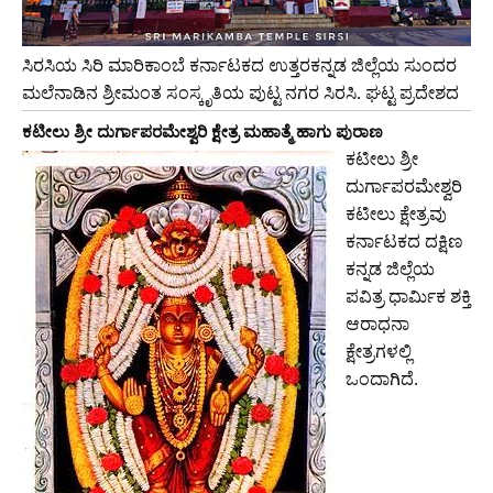
ಸಿರಸಿಯ ಸಿರಿ ಮಾರಿಕಾಂಬೆ ಕರ್ನಾಟಕದ ಉತ್ತರಕನ್ನಡ ಜಿಲ್ಲೆಯ ಸುಂದರ
ಮಲೆನಾಡಿನ ಶ್ರೀಮಂತ ಸಂಸ್ಕೃತಿಯ ಪುಟ್ಟ ನಗರ ಸಿರಸಿ. ಘಟ್ಟ ಪ್ರದೇಶದ
ಕಟೀಲು ಶ್ರೀ ದುರ್ಗಾಪರಮೇಶ್ವರಿ ಕ್ಷೇತ್ರ ಮಹಾತ್ಮೆ ಹಾಗು ಪುರಾಣ
ಕಟೀಲು ಶ್ರೀ
ದುರ್ಗಾಪರಮೇಶ್ವರಿ
ಕಟೀಲು ಕ್ಷೇತ್ರವು
ಕರ್ನಾಟಕದ ದಕ್ಷಿಣ
ಕನ್ನಡ ಜಿಲ್ಲೆಯ
ಪವಿತ್ರ ಧಾರ್ಮಿಕ ಶಕ್ತಿ
ಆರಾಧನಾ
ಕ್ಷೇತ್ರಗಳಲ್ಲಿ
ಒಂದಾಗಿದೆ.