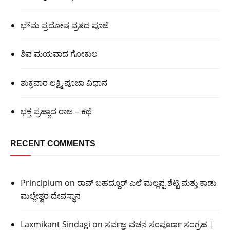
ಭೌಮ ಪ್ರದೋಷ ವ್ರತದ ಪೂಜೆ
ಶಿವ ಮಯವಾದ ಗೋಕುಲ
ಶುಕ್ರವಾರ ಲಕ್ಷ್ಮಿ ಪೂಜಾ ವಿಧಾನ
ಭಕ್ತ ಪ್ರಹ್ಲಾದ ರಾಜ – ಕಥೆ
RECENT COMMENTS
Principium
on
ರಾವ್ ಬಹದ್ದೂರ್ ಎಲೆ ಮಲ್ಲಪ್ಪ ಶೆಟ್ಟಿ ಮತ್ತು ಕಾಡು
ಮಲ್ಲೇಶ್ವರ ದೇವಸ್ಥಾನ
Laxmikant Sindagi
on
ಸರ್ವಜ್ಞ ವಚನ ಸಂಪೂರ್ಣ ಸಂಗ್ರಹ |