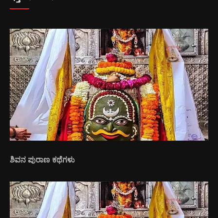
ಶಿವನ ಪುರಾಣ ಕಥೆಗಳು