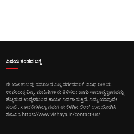
ವಿಷಯ ತಂಡದ ಬಗ್ಗೆ
ಈ ಜಾಲತಾಣವು ಸಮಾಜದ ಎಲ್ಲ ವರ್ಗದವರಿಗೆ ವಿವಿಧ ರೀತಿಯ
ಉಪಯುಕ್ತ ವಿಷ್ಯ, ಮಾಹಿತಿಗಳನು ತಿಳಿಸಲು ಹಾಗು ಸಾಮಾನ್ಯ ಜ್ಞಾನವನ್ನು
ಹೆಚ್ಚಿಸುವ ಉದ್ದೇಶದಿಂದ ಕಾರ್ಯ ನಿರ್ವಹಿಸುತ್ತಿದೆ. ನಿಮ್ಮ ಯಾವುದೇ
ಸಲಹೆ , ಸೂಚನೆಗಳನ್ನೂ ನಮಗೆ ಈ ಕೆಳಗಿನ ಲಿಂಕ್ ಉಪಯೋಗಿಸಿ
ತಲುಪಿಸಿ
https://www.vishaya.in/contact-us/