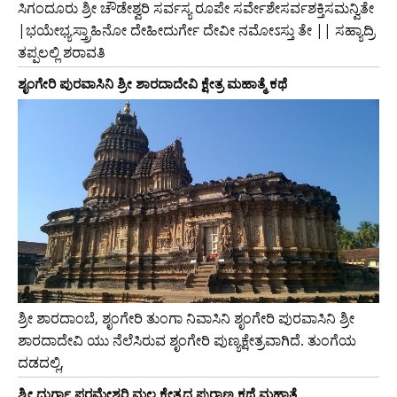
ಸಿಗಂದೂರು ಶ್ರೀ ಚೌಡೇಶ್ವರಿ ಸರ್ವಸ್ಯ ರೂಪೇ ಸರ್ವೇಶೇಸರ್ವಶಕ್ತಿಸಮನ್ವಿತೇ
|ಭಯೇಭ್ಯಸ್ತ್ರಾಹಿನೋ ದೇಹೀದುರ್ಗೇ ದೇವೀ ನಮೋಽಸ್ತು ತೇ || ಸಹ್ಯಾದ್ರಿ
ತಪ್ಪಲಲ್ಲಿ ಶರಾವತಿ
ಶೃಂಗೇರಿ ಪುರವಾಸಿನಿ ಶ್ರೀ ಶಾರದಾದೇವಿ ಕ್ಷೇತ್ರ ಮಹಾತ್ಮೆ ಕಥೆ
ಶ್ರೀ ಶಾರದಾಂಬೆ, ಶೃಂಗೇರಿ ತುಂಗಾ ನಿವಾಸಿನಿ ಶೃಂಗೇರಿ ಪುರವಾಸಿನಿ ಶ್ರೀ
ಶಾರದಾದೇವಿ ಯು ನೆಲೆಸಿರುವ ಶೃಂಗೇರಿ ಪುಣ್ಯಕ್ಷೇತ್ರವಾಗಿದೆ. ತುಂಗೆಯ
ದಡದಲ್ಲಿ,
ಶ್ರೀ ದುರ್ಗಾ ಪರಮೇಶ್ವರಿ ಮಲ್ಲ ಕ್ಷೇತ್ರದ ಪುರಾಣ ಕಥೆ ಮಹಾತ್ಮೆ