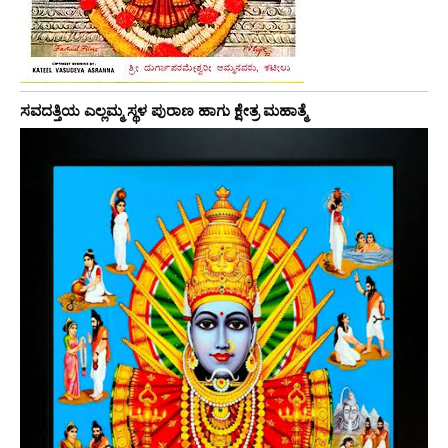
ಸವದತ್ತಿಯ ಎಲ್ಲಮ್ಮ ಸ್ಥಳ ಪುರಾಣ ಹಾಗು ಕ್ಷೇತ್ರ ಮಹಾತ್ಮೆ