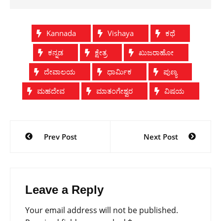
Kannada
Vishaya
ಕಥೆ
ಕನ್ನಡ
ಕ್ಷೇತ್ರ
ಖುಜರಾಹೋ
ದೇವಾಲಯ
ಧಾರ್ಮಿಕ
ಪುಣ್ಯ
ಮಹದೇವ
ಮಾತಂಗೇಶ್ವರ
ವಿಷಯ
Post
Prev Post
Next Post
navigation
Leave a Reply
Your email address will not be published.