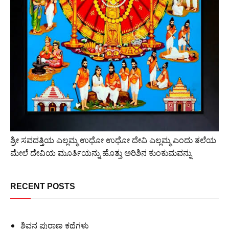
ಶ್ರೀ ಸವದತ್ತಿಯ ಎಲ್ಲಮ್ಮ ಉಧೋ ಉಧೋ ದೇವಿ ಎಲ್ಲಮ್ಮ ಎಂದು ತಲೆಯ
ಮೇಲೆ ದೇವಿಯ ಮೂರ್ತಿಯನ್ನು ಹೊತ್ತು ಅರಿಶಿನ ಕುಂಕುಮವನ್ನು
RECENT POSTS
ಶಿವನ ಪುರಾಣ ಕಥೆಗಳು