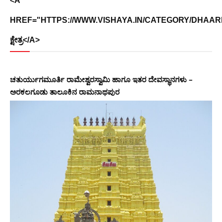
<A
HREF="HTTPS://WWW.VISHAYA.IN/CATEGORY/DHAARMI
ಕ್ಷೇತ್ರ</A>
ಚತುರ್ಯುಗಮೂರ್ತಿ ರಾಮೇಶ್ವರಸ್ವಾಮಿ ಹಾಗೂ ಇತರ ದೇವಸ್ಥಾನಗಳು –
ಅರಕಲಗೂಡು ತಾಲೂಕಿನ ರಾಮನಾಥಪುರ