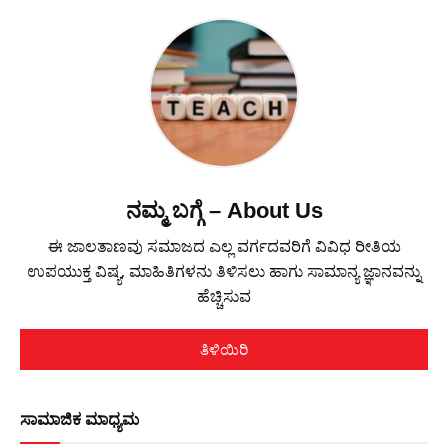
ನಮ್ಮ ಬಗ್ಗೆ – About Us
ಈ ಜಾಲತಾಣವು ಸಮಾಜದ ಎಲ್ಲ ವರ್ಗದವರಿಗೆ ವಿವಿಧ ರೀತಿಯ
ಉಪಯುಕ್ತ ವಿಷ್ಯ, ಮಾಹಿತಿಗಳನು ತಿಳಿಸಲು ಹಾಗು ಸಾಮಾನ್ಯ ಜ್ಞಾನವನ್ನು
ಹೆಚ್ಚಿಸುವ
ತಿಳಿಯಿರಿ
ಸಾಮಾಜಿಕ ಮಾಧ್ಯಮ