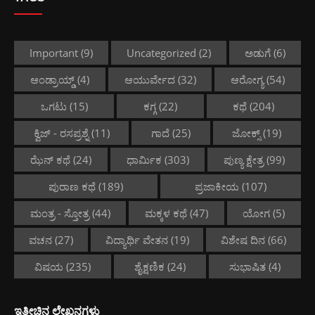
Important
(9)
Uncategorized
(2)
ಅಡುಗೆ
(6)
ಆಂಡ್ರಾಯ್ಡ್
(4)
ಆಯುರ್ವೇದ
(32)
ಆರೋಗ್ಯ
(54)
ಒಗಟು
(15)
ಕಗ್ಗ
(22)
ಕಥೆ
(204)
ಕ್ವಿಜ್ - ರಸಪ್ರಶ್ನೆ
(11)
ಗಾದೆ
(25)
ಜೋಕ್ಸ್
(19)
ಝೆನ್ ಕಥೆ
(24)
ಧಾರ್ಮಿಕ
(303)
ಪುಣ್ಯ ಕ್ಷೇತ್ರ
(99)
ಪುರಾಣ ಕಥೆ
(189)
ಪ್ರಜಾಕೀಯ
(107)
ಮಂತ್ರ - ಸ್ತೋತ್ರ
(44)
ಮಕ್ಕಳ ಕಥೆ
(47)
ಯೋಗ
(5)
ವಚನ
(27)
ವಿದ್ಯಾರ್ಥಿ ವೇತನ
(19)
ವಿಶೇಷ ದಿನ
(66)
ವಿಷಯ
(235)
ಶೈಕ್ಷಣಿಕ
(24)
ಸುಭಾಷಿತ
(4)
ಇತ್ತೀಚಿನ ಲೇಖನಗಳು