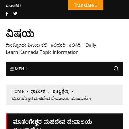
ಮುಖಪುಟ
Translate »
ವಿಷಯ
ದಿನಕ್ಕೊಂದು ವಿಷಯ ಕಲಿ , ಕಲಿಯಿರಿ , ಕಲಿಸಿರಿ | Daily
Learn Kannada Topic Information
MENU
Home
ಧಾರ್ಮಿಕ
ಪುಣ್ಯ ಕ್ಷೇತ್ರ
ಮಾತಂಗೇಶ್ವರ ಮಹದೇವ ದೇವಾಲಯ ಖುಜರಾಹೋ
ಮಾತಂಗೇಶ್ವರ ಮಹದೇವ ದೇವಾಲಯ