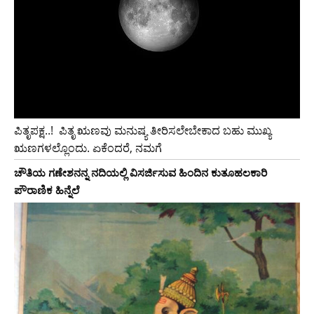
ಪಿತೃಪಕ್ಷ..!‌ ‌ ಪಿತೃ ಋಣವು ಮನುಷ್ಯ ತೀರಿಸಲೇಬೇಕಾದ ಬಹು ಮುಖ್ಯ
ಋಣಗಳಲ್ಲೊಂದು. ಏಕೆಂದರೆ, ನಮಗೆ
ಚೌತಿಯ ಗಣೇಶನನ್ನ ನದಿಯಲ್ಲಿ ವಿಸರ್ಜಿಸುವ ಹಿಂದಿನ ಕುತೂಹಲಕಾರಿ
ಪೌರಾಣಿಕ ಹಿನ್ನೆಲೆ