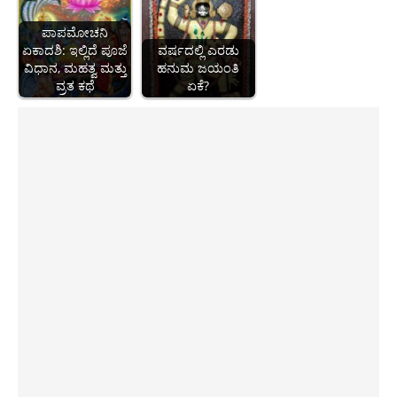
ಪಾಪಮೋಚನಿ
ಏಕಾದಶಿ: ಇಲ್ಲಿದೆ ಪೂಜೆ
ವರ್ಷದಲ್ಲಿ ಎರಡು
ವಿಧಾನ, ಮಹತ್ವ ಮತ್ತು
ಹನುಮ ಜಯಂತಿ
ವ್ರತ ಕಥೆ
ಏಕೆ?