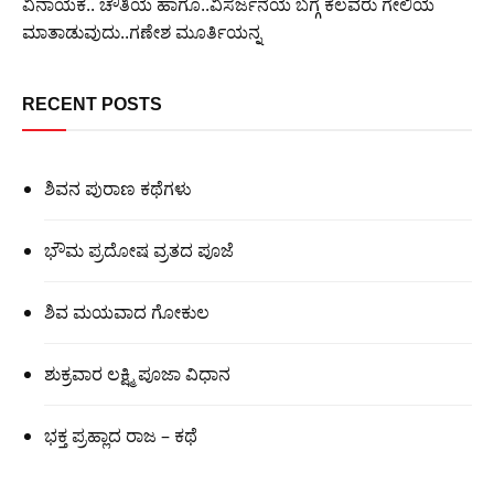
ವಿನಾಯಕ.. ಚೌತಿಯ ಹಾಗೂ..ವಿಸರ್ಜನೆಯ ಬಗ್ಗೆ ಕೆಲವರು ಗೇಲಿಯ
ಮಾತಾಡುವುದು..ಗಣೇಶ ಮೂರ್ತಿಯನ್ನ
RECENT POSTS
ಶಿವನ ಪುರಾಣ ಕಥೆಗಳು
ಭೌಮ ಪ್ರದೋಷ ವ್ರತದ ಪೂಜೆ
ಶಿವ ಮಯವಾದ ಗೋಕುಲ
ಶುಕ್ರವಾರ ಲಕ್ಷ್ಮಿ ಪೂಜಾ ವಿಧಾನ
ಭಕ್ತ ಪ್ರಹ್ಲಾದ ರಾಜ – ಕಥೆ