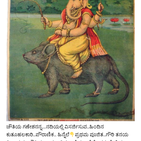
ಚೌತಿಯ ಗಣೇಶನನ್ನ…ನದಿಯಲ್ಲಿ ವಿಸರ್ಜಿಸುವ..ಹಿಂದಿನ
ಕುತೂಹಲಕಾರಿ..ಪೌರಾಣಿಕ.. ಹಿನ್ನೆಲೆ
ಪ್ರಥಮ ಪೂಜಿತ..ಗೌರಿ ತನಯ