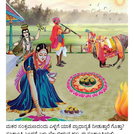
ಮಕರ ಸಂಕ್ರಮಣದಂದು ಎಳ್ಳಿಗೆ ಯಾಕೆ ಪ್ರಾಧಾನ್ಯತೆ ನೀಡುತ್ತಾರೆ ಗೊತ್ತಾ?
ಸಂಕ್ರಾಂತಿ ಎಂದರೆ ಎಳ್ಳು ಬೆಲ್ಲ ಬೀರುವ ಹಬ್ಬ, ಈ ಸಂಕ್ರಾಂತಿಯಲ್ಲಿ