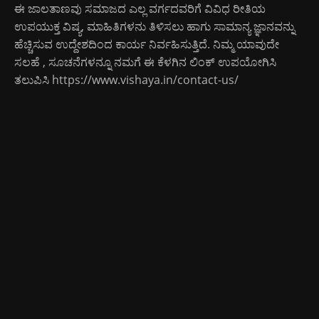
ಈ ಜಾಲತಾಣವು ಸಮಾಜದ ಎಲ್ಲ ವರ್ಗದವರಿಗೆ ವಿವಿಧ ರೀತಿಯ
ಉಪಯುಕ್ತ ವಿಷ್ಯ, ಮಾಹಿತಿಗಳನು ತಿಳಿಸಲು ಹಾಗು ಸಾಮಾನ್ಯ ಜ್ಞಾನವನ್ನು
ಹೆಚ್ಚಿಸುವ ಉದ್ದೇಶದಿಂದ ಕಾರ್ಯ ನಿರ್ವಹಿಸುತ್ತಿದೆ. ನಿಮ್ಮ ಯಾವುದೇ
ಸಲಹೆ , ಸೂಚನೆಗಳನ್ನೂ ನಮಗೆ ಈ ಕೆಳಗಿನ ಲಿಂಕ್ ಉಪಯೋಗಿಸಿ
ತಲುಪಿಸಿ
https://www.vishaya.in/contact-us/