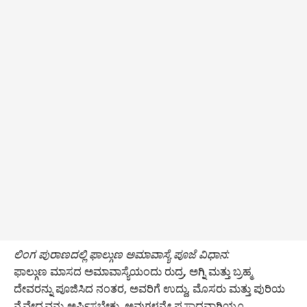
ಲಿಂಗ ಪುರಾಣದಲ್ಲಿ ಫಾಲ್ಗುಣ ಅಮಾವಾಸ್ಯೆ ಪೂಜೆ ವಿಧಾನ:
ಫಾಲ್ಗುಣ ಮಾಸದ ಅಮಾವಾಸ್ಯೆಯಂದು ರುದ್ರ, ಅಗ್ನಿ ಮತ್ತು ಬ್ರಹ್ಮ
ದೇವರನ್ನು ಪೂಜಿಸಿದ ನಂತರ, ಅವರಿಗೆ ಉದ್ದು, ಮೊಸರು ಮತ್ತು ಪುರಿಯ
ನೈವೇದ್ಯವನ್ನು ಅರ್ಪಿಸಬೇಕು. ಅವುಗಳನ್ನೇ ಪ್ರಸಾದವಾಗಿಯೂ