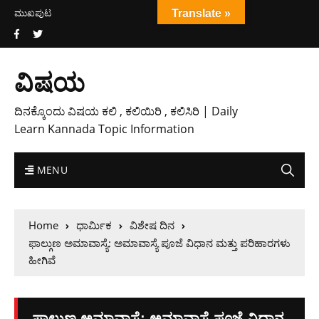
ಮುಖಪುಟ
Translate »
ವಿಷಯ
ದಿನಕ್ಕೊಂದು ವಿಷಯ ಕಲಿ , ಕಲಿಯಿರಿ , ಕಲಿಸಿರಿ | Daily
Learn Kannada Topic Information
MENU
Home
ಧಾರ್ಮಿಕ
ವಿಶೇಷ ದಿನ
ಫಾಲ್ಗುಣ ಅಮಾವಾಸ್ಯೆ: ಅಮಾವಾಸ್ಯೆ ಪೂಜೆ ವಿಧಾನ ಮತ್ತು ಪರಿಹಾರಗಳು
ಹೀಗಿವೆ
ಫಾಲ್ಗುಣ ಅಮಾವಾಸ್ಯೆ: ಅಮಾವಾಸ್ಯೆ ಪೂಜೆ ವಿಧಾನ