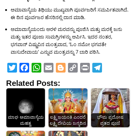
ಅಮಾವಾಸ್ಯೆಯ ತಿಥಿಯು ಮುಖ್ಯವಾಗಿ ಪೂರ್ವಜರಿಗೆ ಸಮರ್ಪಿತವಾಗಿದೆ.
ಈ ದಿನ ಪೂರ್ವಜರ ಹೆಸರಿನಲ್ಲಿ ದಾನ ಮಾಡಿ.
ಅಮಾವಾಸ್ಯೆಯಂದು ಅರಳಿ ಮರವನ್ನು ಪೂಜಿಸಿ ಮತ್ತು ಮರಕ್ಕೆ ಜನು
ಮತ್ತು ಇತರ ಪೂಜಾ ಸಾಮಗ್ರಿಗಳನ್ನು ಅರ್ಪಿಸಿ. ಇದರ ನಂತರ,
ಭಗವಾನ್ ವಿಷ್ಣುವಿನ ಮಂತ್ರವಾದ, ‘ಓಂ ನಮೋ ಭಗವತೇ
ವಾಸುದೇವಾಯ’ ಎನ್ನುವ ಮಂತ್ರವನ್ನು 7 ಬಾರಿ ಪಠಿಸಿ.
T
F
W
E
Bl
C
Pr
T
w
a
h
m
o
o
in
el
Related Posts:
itt
c
at
ai
g
p
t
e
er
e
s
l
g
y
gr
b
A
er
Li
a
o
p
n
m
ಮಾಘ ಅಮಾವಾಸ್ಯೆಯ
ಲಕ್ಷ್ಮಿ ಜಯಂತಿ ಎಂದರೆ
ಭೌಮ ಪ್ರದೋಷ
o
p
k
ಮಹತ್ವ
ಲಕ್ಷ್ಮಿ ದೇವಿಯ ಜನ್ಮದಿನ
ವ್ರತದ ಪೂಜೆ
k