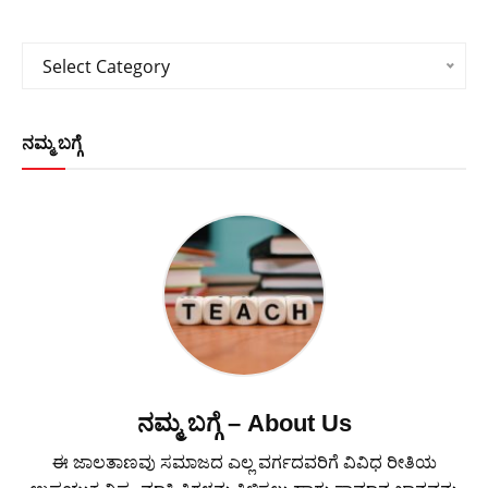
Categories
Select Category
ನಮ್ಮ ಬಗ್ಗೆ
ನಮ್ಮ ಬಗ್ಗೆ – About Us
ಈ ಜಾಲತಾಣವು ಸಮಾಜದ ಎಲ್ಲ ವರ್ಗದವರಿಗೆ ವಿವಿಧ ರೀತಿಯ