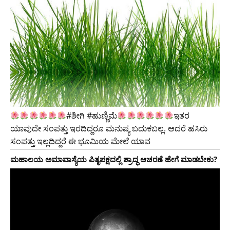
#ಶೀಗಿ #ಹುಣ್ಣಿಮೆ
ಇತರ
ಯಾವುದೇ ಸಂಪತ್ತು ಇರದಿದ್ದರೂ ಮನುಷ್ಯ ಬದುಕಬಲ್ಲ. ಆದರೆ ಹಸಿರು
ಸಂಪತ್ತು ಇಲ್ಲದಿದ್ದರೆ ಈ ಭೂಮಿಯ ಮೇಲೆ ಯಾವ
ಮಹಾಲಯ ಅಮಾವಾಸ್ಯೆಯ ಪಿತೃಪಕ್ಷದಲ್ಲಿ ಶ್ರಾದ್ಧ ಆಚರಣೆ ಹೇಗೆ ಮಾಡಬೇಕು?