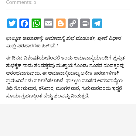
Comments:
0
T
F
W
E
Bl
C
Pr
T
w
a
h
m
o
o
in
el
ಫಾ
ಲ್ಗುಣ ಅಮಾವಾಸ್ಯೆ: ಅಮಾವಾಸ್ಯೆ ಶುಭ ಮುಹೂರ್ತ, ಪೂಜೆ ವಿಧಾನ
itt
c
at
ai
g
p
t
e
ಮತ್ತು ಪರಿಹಾರಗಳು ಹೀಗಿವೆ..!
er
e
s
l
g
y
gr
ಈ ದಿನದ ವಿಶೇಷತೆಯೇನೆಂದರೆ ಇಂದು ಅಮಾವಾಸ್ಯೆಯೊಂದಿಗೆ ಪ್ರಸ್ತುತ
b
A
er
Li
a
ಶುಭಕೃತ್ ನಾಮ ಸಂವತ್ಸರವು ಮುಕ್ತಾಯಗೊಂಡು ನೂತನ ಸಂವತ್ಸರವು
o
p
n
m
ಆರಂಭವಾಗುವುದು. ಈ ಅಮಾವಾಸ್ಯೆಯನ್ನು ಅನೇಕ ಕಾರಣಗಳಿಗಾಗಿ
o
p
k
ಪ್ರಮುಖವೆಂದು ಪರಿಗಣಿಸಲಾಗಿದೆ. ಫಾಲ್ಗುಣ ಮಾಸದ ಅಮಾವಾಸ್ಯೆಯ
ತಿಥಿ ಸೋಮವಾರ, ಶನಿವಾರ, ಮಂಗಳವಾರ, ಗುರುವಾರದಂದು ಇದ್ದರೆ
k
ಸೂರ್ಯಗ್ರಹಣಕ್ಕಿಂತ ಹೆಚ್ಚು ಫಲವನ್ನು ನೀಡುತ್ತದೆ.