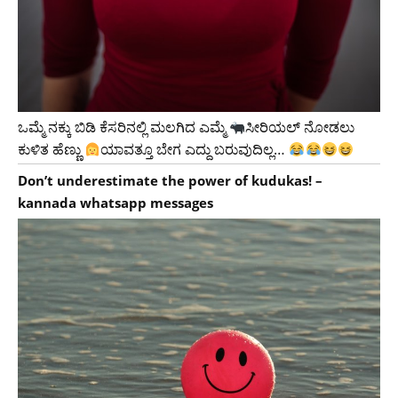
ಒಮ್ಮೆ ನಕ್ಕು ಬಿಡಿ ಕೆಸರಿನಲ್ಲಿ ಮಲಗಿದ ಎಮ್ಮೆ
ಸೀರಿಯಲ್ ನೋಡಲು
ಕುಳಿತ ಹೆಣ್ಣು
ಯಾವತ್ತೂ ಬೇಗ ಎದ್ದು ಬರುವುದಿಲ್ಲ…
Don’t underestimate the power of kudukas! –
kannada whatsapp messages