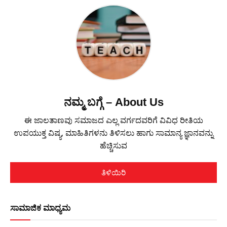
ನಮ್ಮ ಬಗ್ಗೆ – About Us
ಈ ಜಾಲತಾಣವು ಸಮಾಜದ ಎಲ್ಲ ವರ್ಗದವರಿಗೆ ವಿವಿಧ ರೀತಿಯ
ಉಪಯುಕ್ತ ವಿಷ್ಯ, ಮಾಹಿತಿಗಳನು ತಿಳಿಸಲು ಹಾಗು ಸಾಮಾನ್ಯ ಜ್ಞಾನವನ್ನು
ಹೆಚ್ಚಿಸುವ
ತಿಳಿಯಿರಿ
ಸಾಮಾಜಿಕ ಮಾಧ್ಯಮ