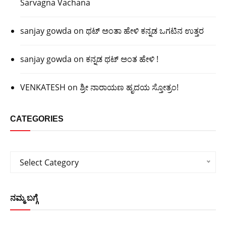
Sarvagna Vachana
sanjay gowda
on
ಥಟ್ ಅಂತಾ ಹೇಳಿ ಕನ್ನಡ ಒಗಟಿನ ಉತ್ತರ
sanjay gowda
on
ಕನ್ನಡ ಥಟ್ ಅಂತ ಹೇಳಿ !
VENKATESH
on
ಶ್ರೀ ನಾರಾಯಣ ಹೃದಯ ಸ್ತೋತ್ರಂ!
CATEGORIES
Categories
Select Category
ನಮ್ಮ ಬಗ್ಗೆ