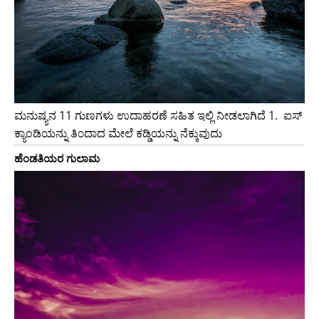
ಮನುಷ್ಯನ 11 ಗುಣಗಳು ಉದಾಹರಣೆ ಸಹಿತ ಇಲ್ಲಿ ನೀಡಲಾಗಿದೆ 1. ಐಸ್
ಕ್ಯಾಂಡಿಯನ್ನು ತಿ೦ದಾದ ಮೇಲೆ ಕಡ್ಡಿಯನ್ನು ನೆಕ್ಕುವುದು
ಹೆಂಡತಿಯರ ಗುಲಾಮ