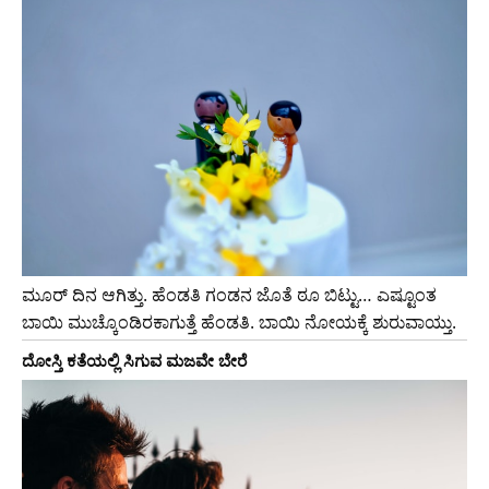
ಮೂರ್ ದಿನ ಆಗಿತ್ತು. ಹೆಂಡತಿ ಗಂಡನ ಜೊತೆ ಠೂ ಬಿಟ್ಟು… ಎಷ್ಟೂಂತ
ಬಾಯಿ ಮುಚ್ಕೊಂಡಿರಕಾಗುತ್ತೆ ಹೆಂಡತಿ. ಬಾಯಿ ನೋಯಕ್ಕೆ ಶುರುವಾಯ್ತು.
ದೋಸ್ತಿ ಕತೆಯಲ್ಲಿ ಸಿಗುವ ಮಜವೇ ಬೇರೆ