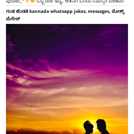
ಪುರಾಣ_*
ಒಬ್ಬ ರಾಜ ಇದ್ದ.. ಆತನಿಗೆ ಒಂದು ಸಮಸ್ಸೆಗೆ ಪರಿಹಾರ
ಗಂಡ ಹೆಂಡತಿ kannada whatsapp jokes, messages, ಜೋಕ್ಸ್,
ಮೆಸೇಜ್