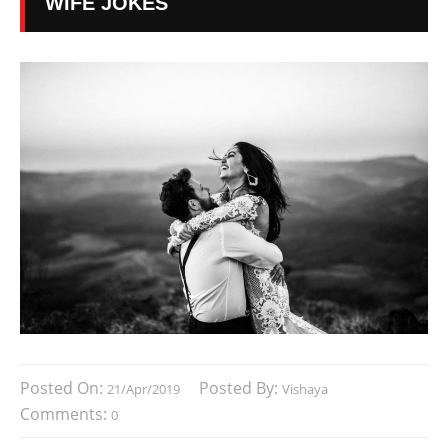
WIFE JOKES
Posted On:
Posted By:
21/Apr/2019
Vishaya
Comments:
0