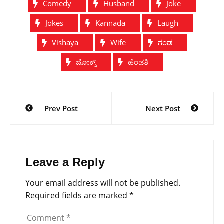
Comedy
Husband
Joke
Jokes
Kannada
Laugh
Vishaya
Wife
ಗಂಡ
ಜೋಕ್ಸ್
ಹೆಂಡತಿ
Post
Prev Post
Next Post
navigation
Leave a Reply
Your email address will not be published.
Required fields are marked
*
Comment
*