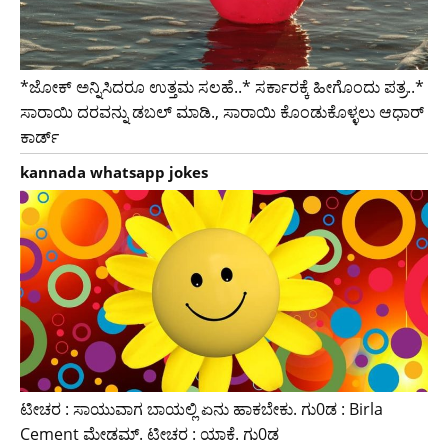
*ಜೋಕ್ ಅನ್ನಿಸಿದರೂ ಉತ್ತಮ ಸಲಹೆ..* ಸರ್ಕಾರಕ್ಕೆ ಹೀಗೊಂದು ಪತ್ರ..*
ಸಾರಾಯಿ ದರವನ್ನು ಡಬಲ್ ಮಾಡಿ., ಸಾರಾಯಿ ಕೊಂಡುಕೊಳ್ಳಲು ಆಧಾರ್
ಕಾರ್ಡ್
kannada whatsapp jokes
ಟೀಚರ : ಸಾಯುವಾಗ ಬಾಯಲ್ಲಿ ಏನು ಹಾಕಬೇಕು. ಗು0ಡ : Birla
Cement ಮೇಡಮ್. ಟೀಚರ : ಯಾಕೆ. ಗು0ಡ