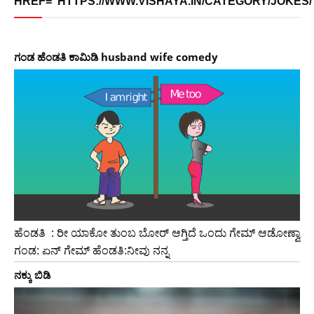
HREF="HTTPS://WWW.VISHAYA.IN/CATEGORY/JOKES/">
ಗಂಡ ಹೆಂಡತಿ ಕಾಮಿಡಿ husband wife comedy
ಹೆಂಡತಿ : ರೀ ಯಾಕೋ ತುಂಬ ಬೋರ್ ಆಗ್ತಿದೆ ಒಂದು ಗೇಮ್ ಆಡೋಣ್ವಾ
ಗಂಡ: ಏನ್ ಗೇಮ್ ಹೆಂಡತಿ:ನೀವು ನನ್ನ
ನಕ್ಕು ಬಿಡಿ