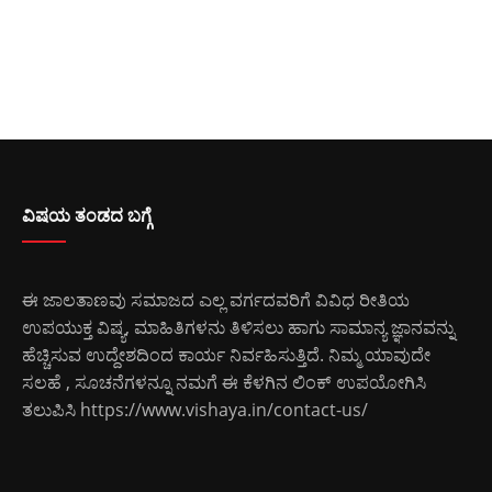
ವಿಷಯ ತಂಡದ ಬಗ್ಗೆ
ಈ ಜಾಲತಾಣವು ಸಮಾಜದ ಎಲ್ಲ ವರ್ಗದವರಿಗೆ ವಿವಿಧ ರೀತಿಯ
ಉಪಯುಕ್ತ ವಿಷ್ಯ, ಮಾಹಿತಿಗಳನು ತಿಳಿಸಲು ಹಾಗು ಸಾಮಾನ್ಯ ಜ್ಞಾನವನ್ನು
ಹೆಚ್ಚಿಸುವ ಉದ್ದೇಶದಿಂದ ಕಾರ್ಯ ನಿರ್ವಹಿಸುತ್ತಿದೆ. ನಿಮ್ಮ ಯಾವುದೇ
ಸಲಹೆ , ಸೂಚನೆಗಳನ್ನೂ ನಮಗೆ ಈ ಕೆಳಗಿನ ಲಿಂಕ್ ಉಪಯೋಗಿಸಿ
ತಲುಪಿಸಿ
https://www.vishaya.in/contact-us/