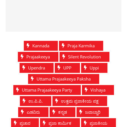
Kannada
Praja Karmika
Prajaakeeya
Silent Revolution
Upendra
UPP
Uppi
Uttama Prajaakeeya Paksha
Uttama Prajaakeeya Party
Vishaya
ಉ.ಪಿ.ಪಿ.
ಉತ್ತಮ ಪ್ರಜಾಕೀಯ ಪಕ್ಷ
ಎಡವಿರು
ಕನ್ನಡ
ಜವಾಬ್ದಾರಿ
ಪ್ರಚಾರ
ಪ್ರಜಾ ಕಾರ್ಮಿಕ
ಪ್ರಜಾಕೀಯ