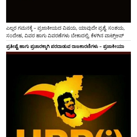
ಎಲ್ಲರ ಗಮನಕ್ಕೆ – ಪ್ರಜಾಕೀಯದ ವಿಷಯ, ಯಾವುದೇ ಪ್ರಶ್ನೆ, ಸಂಶಯ,
ಸಂದೇಹ, ವಿವರ ಹಾಗು ವಿವರಣೆಗಳು ಬೇಕಾದಲ್ಲಿ, ಕೆಳಗಿನ ವಾಟ್ಸ್ಆಪ್
ಪ್ರತೀಷ್ಟೆ ಹಾಗು ಪ್ರಚಾರಕ್ಕಾಗಿ ಪರದಾಡುವ ರಾಜಕಾರಣಿಗಳು – ಪ್ರಜಾಕೀಯಾ