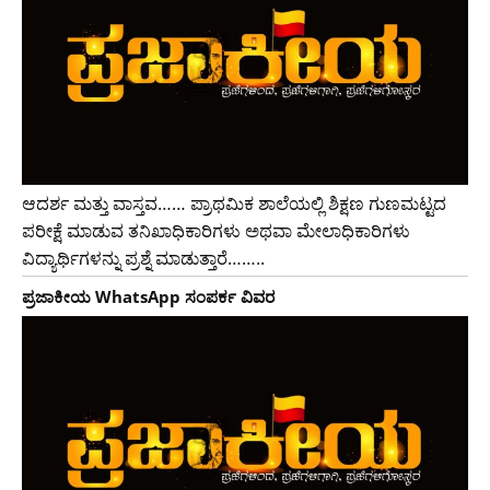
ಆದರ್ಶ ಮತ್ತು ವಾಸ್ತವ…… ಪ್ರಾಥಮಿಕ ಶಾಲೆಯಲ್ಲಿ ಶಿಕ್ಷಣ ಗುಣಮಟ್ಟದ
ಪರೀಕ್ಷೆ ಮಾಡುವ ತನಿಖಾಧಿಕಾರಿಗಳು ಅಥವಾ ಮೇಲಾಧಿಕಾರಿಗಳು
ವಿದ್ಯಾರ್ಥಿಗಳನ್ನು ಪ್ರಶ್ನೆ ಮಾಡುತ್ತಾರೆ……..
ಪ್ರಜಾಕೀಯ WhatsApp ಸಂಪರ್ಕ ವಿವರ