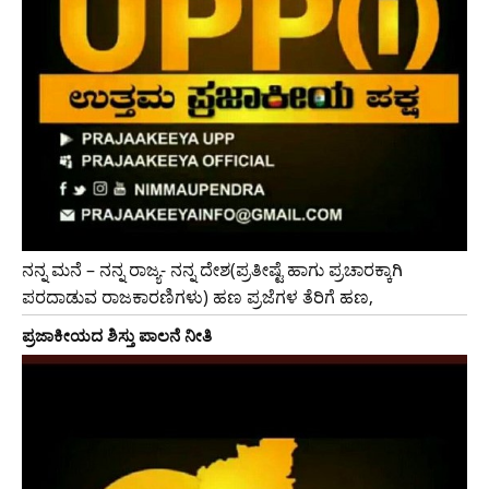
ನನ್ನ ಮನೆ – ನನ್ನ ರಾಜ್ಯ- ನನ್ನ ದೇಶ(ಪ್ರತೀಷ್ಟೆ ಹಾಗು ಪ್ರಚಾರಕ್ಕಾಗಿ
ಪರದಾಡುವ ರಾಜಕಾರಣಿಗಳು) ಹಣ ಪ್ರಜೆಗಳ ತೆರಿಗೆ ಹಣ,
ಪ್ರಜಾಕೀಯದ ಶಿಸ್ತು ಪಾಲನೆ ನೀತಿ