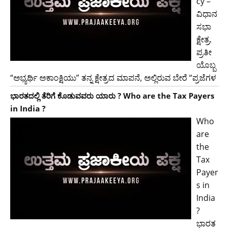
cy –
ವಿಧಾನ
ಸಭಾ
ಕ್ಷೇತ್ರ.
ಪ್ರತೀ
ಯೊಬ್ಬ
“ಅಭ್ಯರ್ಥಿ ಅಕಾಂಕ್ಷಿಯು” ತನ್ನ ಕ್ಷೇತ್ರದ ಮಾಪನೆ, ಅಲ್ಲಿರುವ ಬೇರೆ “ಪ್ರಜೆಗಳ
ಭಾರತದಲ್ಲಿ ತೆರಿಗೆ ಕೊಡುವವರು ಯಾರು ? Who are the Tax Payers
in India ?
Who
are
the
Tax
Payer
s in
India
?
ಭಾರತ