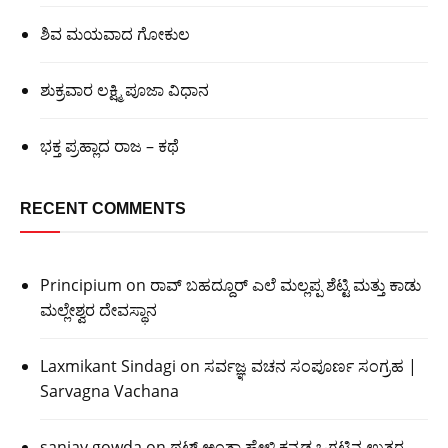
ಶಿವ ಮಯವಾದ ಗೋಕುಲ
ಶುಕ್ರವಾರ ಲಕ್ಷ್ಮಿ ಪೂಜಾ ವಿಧಾನ
ಭಕ್ತ ಪ್ರಹ್ಲಾದ ರಾಜ – ಕಥೆ
RECENT COMMENTS
Principium
on
ರಾವ್ ಬಹದ್ದೂರ್ ಎಲೆ ಮಲ್ಲಪ್ಪ ಶೆಟ್ಟಿ ಮತ್ತು ಕಾಡು
ಮಲ್ಲೇಶ್ವರ ದೇವಸ್ಥಾನ
Laxmikant Sindagi
on
ಸರ್ವಜ್ಞ ವಚನ ಸಂಪೂರ್ಣ ಸಂಗ್ರಹ |
Sarvagna Vachana
sanjay gowda
on
ಥಟ್ ಅಂತಾ ಹೇಳಿ ಕನ್ನಡ ಒಗಟಿನ ಉತ್ತರ