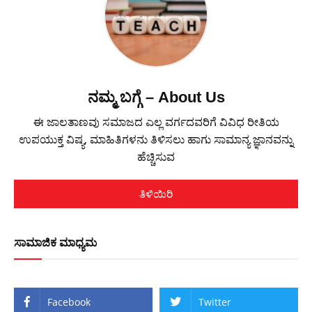
ನಮ್ಮ ಬಗ್ಗೆ – About Us
ಈ ಜಾಲತಾಣವು ಸಮಾಜದ ಎಲ್ಲ ವರ್ಗದವರಿಗೆ ವಿವಿಧ ರೀತಿಯ
ಉಪಯುಕ್ತ ವಿಷ್ಯ, ಮಾಹಿತಿಗಳನು ತಿಳಿಸಲು ಹಾಗು ಸಾಮಾನ್ಯ ಜ್ಞಾನವನ್ನು
ಹೆಚ್ಚಿಸುವ
ತಿಳಿಯಿರಿ
ಸಾಮಾಜಿಕ ಮಾಧ್ಯಮ
Facebook
Twitter