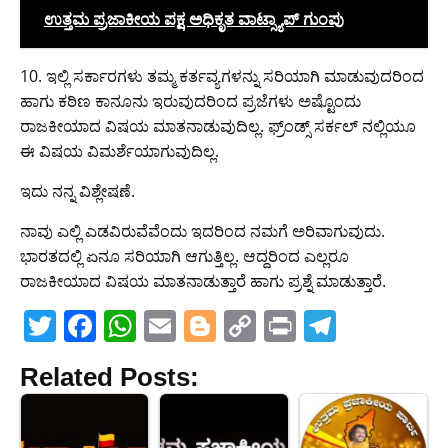
ಉತ್ತಮ ಪ್ರಜಾಕೀಯ ಪಕ್ಷ ಅಧಿಕೃತ ವಾಟ್ಸ್ಯಾಪ್ ಗುಂಪು
10. ಇಲ್ಲಿ ಸರ್ಕಾರಗಳು ತಮ್ಮ ಕರ್ತವ್ಯಗಳನ್ನು ಸರಿಯಾಗಿ ಮಾಡುವುದರಿಂದ
ಹಾಗು ಕಠಿಣ ಕಾನೂನು ಇರುವುದರಿಂದ ಪ್ರಜೆಗಳು ಅಷ್ಟೊಂದು
ರಾಜಕೀಯಾದ ವಿಷಯ ಮಾತನಾಡುವುದಿಲ್ಲ. ಫ್ರ್ಂಡ್ಸ್ ಸರ್ಕಲ್ ನಲ್ಲಿಯೂ
ಈ ವಿಷಯ ವಿಮರ್ಶೆಯಾಗುವುದಿಲ್ಲ.
ಇದು ನನ್ನ ವಿಶ್ಲೇಷಣೆ.
ನಾವು ಎಲ್ಲಿ ಎಡವಿರುವೆವೆಂದು ಇದರಿಂದ ನಮಗೆ ಅರಿವಾಗುವುದು.
ಭಾರತದಲ್ಲಿ ಏನೂ ಸರಿಯಾಗಿ ಆಗುತ್ತಿಲ್ಲ. ಆದ್ದರಿಂದ ಎಲ್ಲರೂ
ರಾಜಕೀಯಾದ ವಿಷಯ ಮಾತನಾಡುತ್ತಾರೆ ಹಾಗು ಪ್ರಶ್ನೆ ಮಾಡುತ್ತಾರೆ.
T
F
W
E
Bl
C
Pr
T
w
a
h
m
o
o
in
el
Related Posts:
itt
c
at
ai
g
p
t
e
er
e
s
l
g
y
gr