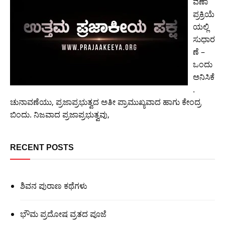
ವಣಾ
ಪ್ರಕ್ರಿಯೆ
ಯಲ್ಲಿ
ಸುಧಾರ
ಣೆ –
ಒಂದು
ಅನಿಸಿಕೆ
.
ಚುನಾವಣೆಯು, ಪ್ರಜಾಪ್ರಭುತ್ವದ ಅತೀ ಪ್ರಾಮುಖ್ಯವಾದ ಹಾಗು ಕೇಂದ್ರ
ಬಿಂದು. ನಿಜವಾದ ಪ್ರಜಾಪ್ರಭುತ್ವವು,
RECENT POSTS
ಶಿವನ ಪುರಾಣ ಕಥೆಗಳು
ಭೌಮ ಪ್ರದೋಷ ವ್ರತದ ಪೂಜೆ