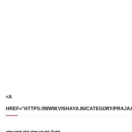
<A
HREF="HTTPS://WWW.VISHAYA.IN/CATEGORY/PRAJAA
ಸರ್ಕಾರದ​ ​ಧನ ಸಹಾಯಗಳ ವಿವರ