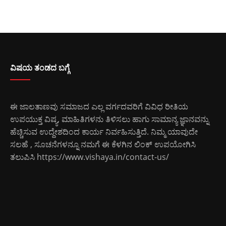
ವಿಷಯ ತಂಡದ ಬಗ್ಗೆ
ಈ ಜಾಲತಾಣವು ಸಮಾಜದ ಎಲ್ಲ ವರ್ಗದವರಿಗೆ ವಿವಿಧ ರೀತಿಯ
ಉಪಯುಕ್ತ ವಿಷ್ಯ, ಮಾಹಿತಿಗಳನು ತಿಳಿಸಲು ಹಾಗು ಸಾಮಾನ್ಯ ಜ್ಞಾನವನ್ನು
ಹೆಚ್ಚಿಸುವ ಉದ್ದೇಶದಿಂದ ಕಾರ್ಯ ನಿರ್ವಹಿಸುತ್ತಿದೆ. ನಿಮ್ಮ ಯಾವುದೇ
ಸಲಹೆ , ಸೂಚನೆಗಳನ್ನೂ ನಮಗೆ ಈ ಕೆಳಗಿನ ಲಿಂಕ್ ಉಪಯೋಗಿಸಿ
ತಲುಪಿಸಿ
https://www.vishaya.in/contact-us/