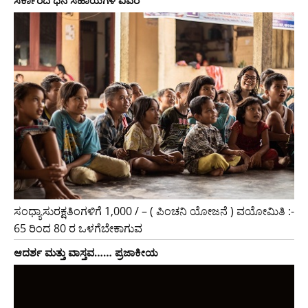
ಸಂಧ್ಯಾಸುರಕ್ಷತಿಂಗಳಿಗೆ 1,000 / – ( ಪಿಂಚನಿ ಯೋಜನೆ ) ವಯೋಮಿತಿ :-
65 ರಿಂದ 80 ರ ಒಳಗೆಬೇಕಾಗುವ
ಆದರ್ಶ ಮತ್ತು ವಾಸ್ತವ…… ಪ್ರಜಾಕೀಯ