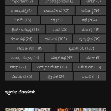
Important
(9)
Uncategorized
(2)
ಅಡುಗೆ
(6)
ಆಂಡ್ರಾಯ್ಡ್
(4)
ಆಯುರ್ವೇದ
(32)
ಆರೋಗ್ಯ
(54)
ಒಗಟು
(15)
ಕಗ್ಗ
(22)
ಕಥೆ
(204)
ಕ್ವಿಜ್ - ರಸಪ್ರಶ್ನೆ
(11)
ಗಾದೆ
(25)
ಜೋಕ್ಸ್
(19)
ಝೆನ್ ಕಥೆ
(24)
ಧಾರ್ಮಿಕ
(303)
ಪುಣ್ಯ ಕ್ಷೇತ್ರ
(99)
ಪುರಾಣ ಕಥೆ
(189)
ಪ್ರಜಾಕೀಯ
(107)
ಮಂತ್ರ - ಸ್ತೋತ್ರ
(44)
ಮಕ್ಕಳ ಕಥೆ
(47)
ಯೋಗ
(5)
ವಚನ
(27)
ವಿದ್ಯಾರ್ಥಿ ವೇತನ
(19)
ವಿಶೇಷ ದಿನ
(66)
ವಿಷಯ
(235)
ಶೈಕ್ಷಣಿಕ
(24)
ಸುಭಾಷಿತ
(4)
ಇತ್ತೀಚಿನ ಲೇಖನಗಳು