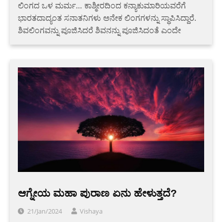
ಲಿಂಗದ ಒಳ ಮರ್ಮ… ಕಾಶ್ಮೀರದಿಂದ ಕನ್ಯಾಕುಮಾರಿಯವರೆಗೆ
ಭಾರತದಾದ್ಯಂತ ಸನಾತನಿಗಳು ಅನೇಕ ಲಿಂಗಗಳನ್ನು ಸ್ಥಾಪಿಸಿದ್ದಾರೆ.
ಶಿವಲಿಂಗವನ್ನು ಪೂಜಿಸಿದರೆ ಶಿವನನ್ನು ಪೂಜಿಸಿದಂತೆ ಎಂದೇ
ಆಗ್ನೇಯ ಮಹಾ ಪುರಾಣ ಏನು ಹೇಳುತ್ತದೆ?
21/Jan/2024
Vishaya