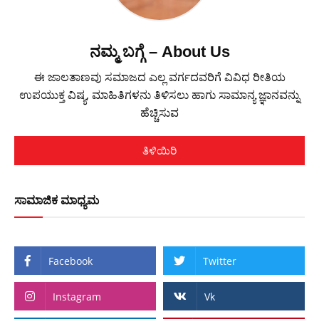
ನಮ್ಮ ಬಗ್ಗೆ – About Us
ಈ ಜಾಲತಾಣವು ಸಮಾಜದ ಎಲ್ಲ ವರ್ಗದವರಿಗೆ ವಿವಿಧ ರೀತಿಯ
ಉಪಯುಕ್ತ ವಿಷ್ಯ, ಮಾಹಿತಿಗಳನು ತಿಳಿಸಲು ಹಾಗು ಸಾಮಾನ್ಯ ಜ್ಞಾನವನ್ನು
ಹೆಚ್ಚಿಸುವ
ತಿಳಿಯಿರಿ
ಸಾಮಾಜಿಕ ಮಾಧ್ಯಮ
Facebook
Twitter
Instagram
Vk