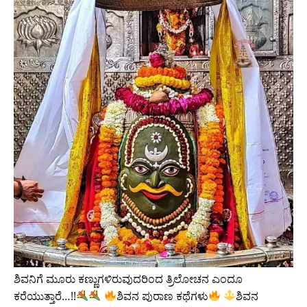
ಶಿವನಿಗೆ ಮೂರು ಕಣ್ಣುಗಳಿರುವುದರಿಂದ ತ್ರಿಲೋಚನ ಎಂದೂ
ಕರೆಯುತ್ತಾರೆ…!!
ಶಿವನ ಪುರಾಣ ಕಥೆಗಳು
ಶಿವನ