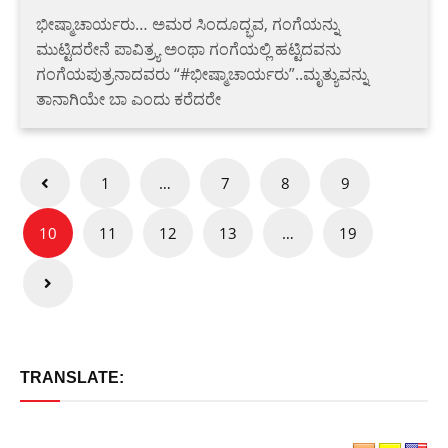
ಭೀಷ್ಮಾಚಾರ್ಯರು… ಅಮರ ಸಿಂದೂದ್ಭವ, ಗಂಗೆಯನ್ನು
ಮುಟ್ಟಿದರೇನೆ ಪಾವಿತ್ರ್ಯ ಅಂಥಾ ಗಂಗೆಯಲ್ಲಿ ಹಟ್ಟಿದವನು
ಗಂಗೆಯಪುತ್ರನಾದವರು “#ಭೀಷ್ಮಾಚಾರ್ಯರು”..ಮೃತ್ಯುವನ್ನು
ತಾನಾಗಿಯೇ ಬಾ ಎಂದು ಕರೆದರೇ
Posts
1
…
7
8
9
pagination
10
11
12
13
…
19
TRANSLATE: