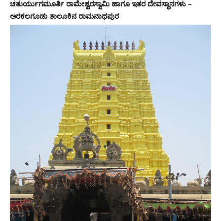
ಚತುರ್ಯುಗಮೂರ್ತಿ ರಾಮೇಶ್ವರಸ್ವಾಮಿ ಹಾಗೂ ಇತರ ದೇವಸ್ಥಾನಗಳು –
ಅರಕಲಗೂಡು ತಾಲೂಕಿನ ರಾಮನಾಥಪುರ