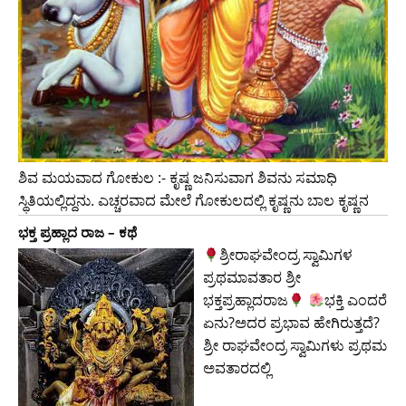
ಶಿವ ಮಯವಾದ ಗೋಕುಲ :- ಕೃಷ್ಣ ಜನಿಸುವಾಗ ಶಿವನು ಸಮಾಧಿ
ಸ್ಥಿತಿಯಲ್ಲಿದ್ದನು. ಎಚ್ಚರವಾದ ಮೇಲೆ ಗೋಕುಲದಲ್ಲಿ ಕೃಷ್ಣನು ಬಾಲ ಕೃಷ್ಣನ
ಭಕ್ತ ಪ್ರಹ್ಲಾದ ರಾಜ – ಕಥೆ
ಶ್ರೀರಾಘವೇಂದ್ರ ಸ್ವಾಮಿಗಳ
ಪ್ರಥಮಾವತಾರ ಶ್ರೀ
ಭಕ್ತಪ್ರಹ್ಲಾದರಾಜ
ಭಕ್ತಿ ಎಂದರೆ
ಏನು?ಅದರ ಪ್ರಭಾವ ಹೇಗಿರುತ್ತದೆ?
ಶ್ರೀ ರಾಘವೇಂದ್ರ ಸ್ವಾಮಿಗಳು ಪ್ರಥಮ
ಅವತಾರದಲ್ಲಿ