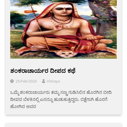
ಶಂಕರಾಚಾರ್ಯರ ದೀಪದ ಕಥೆ
25/Feb/2024
Vishaya
ಒಮ್ಮೆ ಶಂಕರಾಚಾರ್ಯರು ತಮ್ಮ ಸಣ್ಣ ಗುಡಿಸಿಲಿನ ಹೊರಗಿನ ಬೀದಿ
ದೀಪದ ಬೆಳಕಿನಲ್ಲಿ ಏನನ್ನೂ ಹುಡುಕುತ್ತಿದ್ದರು. ಬಿಕ್ಷೆಗಾಗಿ ಹೊರಗೆ
ಹೋಗಿದ ಅವರ