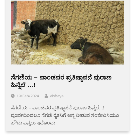
ಸೆಗಣಿಯ – ಪಾಂಡವರ ಪ್ರತಿಷ್ಠಾಪನೆ ಪುರಾಣ
ಹಿನ್ನೆಲೆ …!
19/Feb/2024
Vishaya
ಸೆಗಣಿಯ – ಪಾಂಡವರ ಪ್ರತಿಷ್ಠಾಪನೆ ಪುರಾಣ ಹಿನ್ನೆಲೆ…!
ಪೂರ್ವದಿಂದಲೂ ಸೆಗಣಿ ರೈತನಿಗೆ ಅನ್ನ ನೀಡುವ ಸಂಜೀವಿನಿಯೂ
ಹೌದು ಎನ್ನಲು ಇದೊಂದು