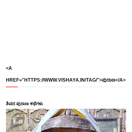
<A
HREF="HTTPS://WWW.VISHAYA.IN/TAG/">ಪುರಾಣ</A>
ಶಿವನ ಪುರಾಣ ಕಥೆಗಳು