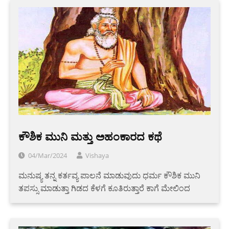
ಕೌಶಿಕ ಮುನಿ ಮತ್ತು ಅಹಂಕಾರದ ಕಥೆ
04/Mar/2024
Vishaya
ಮನುಷ್ಯ ತನ್ನ ಕರ್ತವ್ಯ ಪಾಲನೆ ಮಾಡುವುದು ಧರ್ಮ ಕೌಶಿಕ ಮುನಿ
ತಪಸ್ಸು ಮಾಡುತ್ತಾ ಗಿಡದ ಕೆಳಗೆ ಕೂತಿರುತ್ತಾರೆ ಕಾಗೆ ಮೇಲಿಂದ