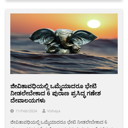
ಜೀವಿತಾವಧಿಯಲ್ಲಿ ಒಮ್ಮೆಯಾದರೂ ಭೇಟಿ
ನೀಡಲೇಬೇಕಾದ 6 ಪುರಾಣ ಪ್ರಸಿದ್ಧ ಗಣೇಶ
ದೇವಾಲಯಗಳು
11/Feb/2024
Vishaya
ಜೀವಿತಾವಧಿಯಲ್ಲಿ ಒಮ್ಮೆಯಾದರೂ ಭೇಟಿ ನೀಡಲೇಬೇಕಾದ 6