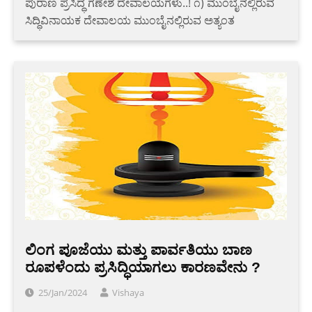
ಪುರಾಣ ಪ್ರಸಿದ್ಧ ಗಣೇಶ ದೇವಾಲಯಗಳು..! ೧) ಮುಂಬೈನಲ್ಲಿರುವ
ಸಿದ್ಧಿವಿನಾಯಕ ದೇವಾಲಯ ಮುಂಬೈನಲ್ಲಿರುವ ಅತ್ಯಂತ
ಲಿಂಗ ಪೂಜೆಯು ಮತ್ತು ಪಾರ್ವತಿಯು ಬಾಣ
ರೂಪಳೆಂದು ಪ್ರಸಿದ್ಧಿಯಾಗಲು ಕಾರಣವೇನು ?
25/Jan/2024
Vishaya