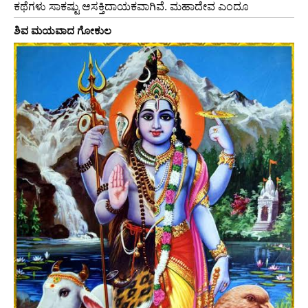
ಕಥೆಗಳು ಸಾಕಷ್ಟು ಆಸಕ್ತಿದಾಯಕವಾಗಿವೆ. ಮಹಾದೇವ ಎಂದೂ
ಶಿವ ಮಯವಾದ ಗೋಕುಲ