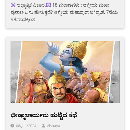
ಆಧ್ಯಾತ್ಮಿಕ ವಿಚಾರ.
18 ಪುರಾಣಗಳು : ಆಗ್ನೇಯ ಮಹಾ
ಪುರಾಣ ಏನು ಹೇಳುತ್ತದೆ? ಆಗ್ನೇಯ ಮಹಾಪುರಾಣ*ಪ್ರ.ಶ. 7ನೆಯ
ಶತಮಾನಕ್ಕಿಂತ
ಭೀಷ್ಮಾಚಾರ್ಯರು ಹುಟ್ಟಿದ ಕಥೆ
08/Jan/2024
Vishaya