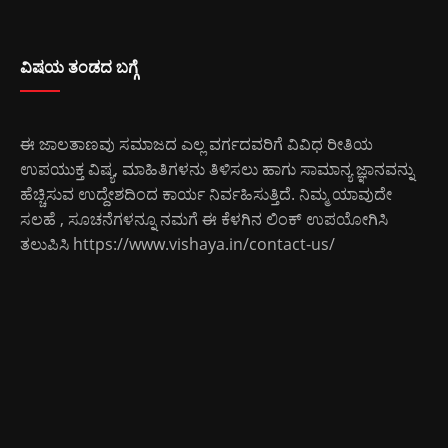
ವಿಷಯ ತಂಡದ ಬಗ್ಗೆ
ಈ ಜಾಲತಾಣವು ಸಮಾಜದ ಎಲ್ಲ ವರ್ಗದವರಿಗೆ ವಿವಿಧ ರೀತಿಯ
ಉಪಯುಕ್ತ ವಿಷ್ಯ, ಮಾಹಿತಿಗಳನು ತಿಳಿಸಲು ಹಾಗು ಸಾಮಾನ್ಯ ಜ್ಞಾನವನ್ನು
ಹೆಚ್ಚಿಸುವ ಉದ್ದೇಶದಿಂದ ಕಾರ್ಯ ನಿರ್ವಹಿಸುತ್ತಿದೆ. ನಿಮ್ಮ ಯಾವುದೇ
ಸಲಹೆ , ಸೂಚನೆಗಳನ್ನೂ ನಮಗೆ ಈ ಕೆಳಗಿನ ಲಿಂಕ್ ಉಪಯೋಗಿಸಿ
ತಲುಪಿಸಿ
https://www.vishaya.in/contact-us/