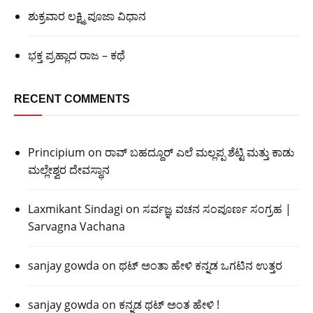
ಶುಕ್ರವಾರ ಲಕ್ಷ್ಮಿ ಪೂಜಾ ವಿಧಾನ
ಭಕ್ತ ಪ್ರಹ್ಲಾದ ರಾಜ – ಕಥೆ
RECENT COMMENTS
Principium
on
ರಾವ್ ಬಹದ್ದೂರ್ ಎಲೆ ಮಲ್ಲಪ್ಪ ಶೆಟ್ಟಿ ಮತ್ತು ಕಾಡು
ಮಲ್ಲೇಶ್ವರ ದೇವಸ್ಥಾನ
Laxmikant Sindagi
on
ಸರ್ವಜ್ಞ ವಚನ ಸಂಪೂರ್ಣ ಸಂಗ್ರಹ |
Sarvagna Vachana
sanjay gowda
on
ಥಟ್ ಅಂತಾ ಹೇಳಿ ಕನ್ನಡ ಒಗಟಿನ ಉತ್ತರ
sanjay gowda
on
ಕನ್ನಡ ಥಟ್ ಅಂತ ಹೇಳಿ !