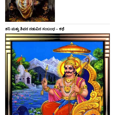
ಶನಿ ಮತ್ತು ಶಿವನ ನಡುವಿನ ಸಂಬಂಧ – ಕಥೆ