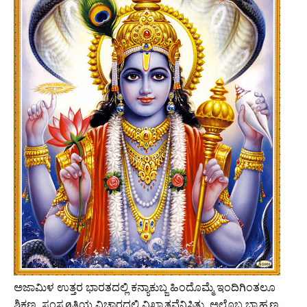
ಅಜಾಮಿಳ ಉತ್ತರ ಭಾರತದಲ್ಲಿ ಕನ್ಯಾಕುಬ್ಜ ಹಿಂದೊಮ್ಮೆ ಇಂದಿಗಿಂತಲೂ
ಶಿಕ್ಷಣ, ಸಂಸ್ಕøತಿಯ ವಿಚಾರದಲ್ಲಿ ವಿಖ್ಯಾತವೆನಿಸಿತ್ತು. ಅಲ್ಲೊಬ್ಬ ಬ್ರಾಹ್ಮಣ.