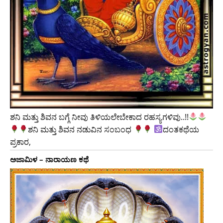
ಶನಿ ಮತ್ತು ಶಿವನ ಬಗ್ಗೆ ನೀವು ತಿಳಿಯಲೇಬೇಕಾದ ರಹಸ್ಯಗಳಿವು..!!
ಶನಿ ಮತ್ತು ಶಿವನ ನಡುವಿನ ಸಂಬಂಧ
ದಂತಕಥೆಯ
ಪ್ರಕಾರ,
ಅಜಾಮಿಳ – ನಾರಾಯಣ ಕಥೆ