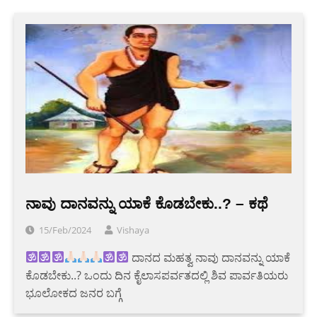
ನಾವು ದಾನವನ್ನು ಯಾಕೆ ಕೊಡಬೇಕು..? – ಕಥೆ
15/Feb/2024
Vishaya
ದಾನದ ಮಹತ್ವ ನಾವು ದಾನವನ್ನು ಯಾಕೆ
ಕೊಡಬೇಕು..? ಒಂದು ದಿನ ಕೈಲಾಸಪರ್ವತದಲ್ಲಿ ಶಿವ ಪಾರ್ವತಿಯರು
ಭೂಲೋಕದ ಜನರ ಬಗ್ಗೆ