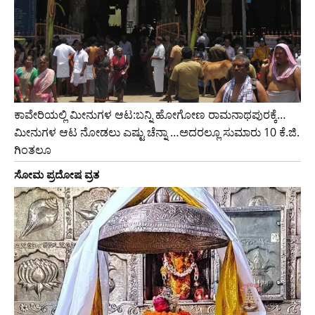
ಕಾವೇರಿಯಲ್ಲಿ ಮೀನುಗಳ ಆಟ:ಬನ್ನಿ ಹೋಗೋಣ ರಾಮನಾಥಪುರಕ್ಕೆ…
ಮೀನುಗಳ ಆಟ ನೋಡಲು ಎಷ್ಟು ಚೆನ್ನಾ …ಅದರಲ್ಲೂ ಸುಮಾರು 10 ಕೆ.ಜಿ.
ಗಿಂತಲೂ
ಸೋಮ ಪ್ರದೋಷ ವ್ರತ