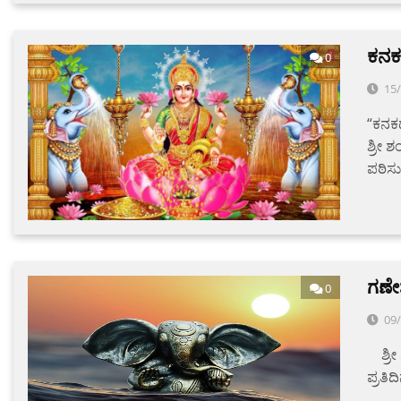
ಕನಕಧ
0
15
“ಕನಕಧಾ
ಶ್ರೀ 
ಪಠಿಸ
​ಗಣ
0
09
‌ ‌ ‌ 
ಪ್ರತಿ