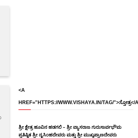
<A
HREF="HTTPS://WWW.VISHAYA.IN/TAG/">ಸ್ತೋತ್ರ</
ಂ
ಶ್ರೀ ಕ್ಷೇತ್ರ ಹೂವಿನ ಹಡಗಲಿ – ಶ್ರೀ ವ್ಯಾಸರಾಜ ಗುರುಸಾರ್ವಭೌಮ
ಪ್ರತಿಷ್ಠಿತ ಶ್ರೀ ನೃಸಿಂಹದೇವರು ಮತ್ತು ಶ್ರೀ ಮುಖ್ಯಪ್ರಾಣದೇವರು