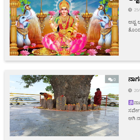
25
ಅಷ್ಟ ಲ
ತೊಂದರ
ನಾಗ
0
20
ನಾ
ಸರ್ವೇ
ಆಗಿ 