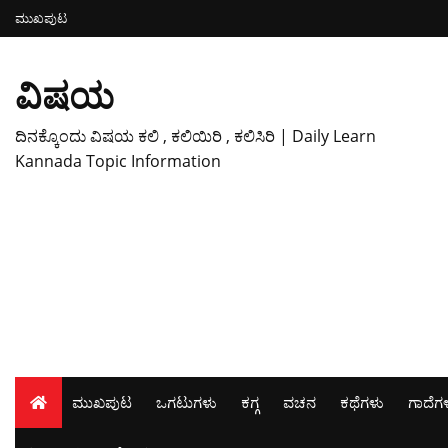
ಮುಖಪುಟ
ವಿಷಯ
ದಿನಕ್ಕೊಂದು ವಿಷಯ ಕಲಿ , ಕಲಿಯಿರಿ , ಕಲಿಸಿರಿ | Daily Learn
Kannada Topic Information
ಮುಖಪುಟ
ಒಗಟುಗಳು
ಕಗ್ಗ
ವಚನ
ಕಥೆಗಳು
ಗಾದೆಗ