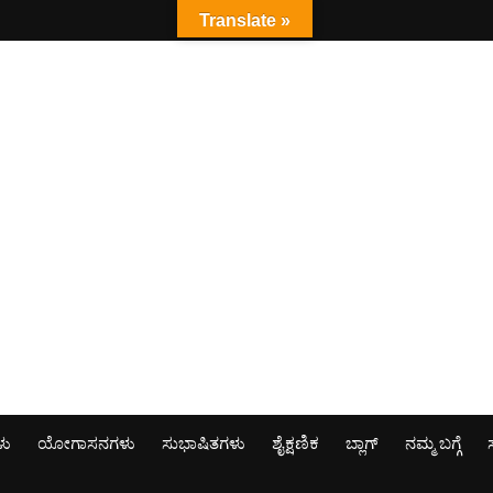
Translate »
ಳು
ಯೋಗಾಸನಗಳು
ಸುಭಾಷಿತಗಳು
ಶೈಕ್ಷಣಿಕ
ಬ್ಲಾಗ್
ನಮ್ಮ ಬಗ್ಗೆ