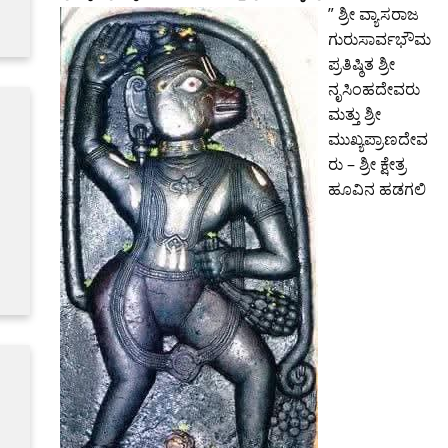
” ಶ್ರೀ ವ್ಯಾಸರಾಜ
ಗುರುಸಾರ್ವಭೌಮ
ಪ್ರತಿಷ್ಠಿತ ಶ್ರೀ
ನೃಸಿಂಹದೇವರು
ಮತ್ತು ಶ್ರೀ
ಮುಖ್ಯಪ್ರಾಣದೇವ
ರು – ಶ್ರೀ ಕ್ಷೇತ್ರ
ಹೂವಿನ ಹಡಗಲಿ