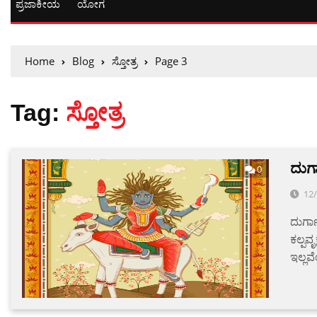
ಪ್ರಜಾಕೀಯ
ಯೋಗ
Home
Blog
ಸ್ತೋತ್ರ
Page 3
Tag:
ಸ್ತೋತ್ರ
ದುರ
0
12
ದುರ್ಗ
ಕಲ್ಪವ
ಇಲ್ಲವ