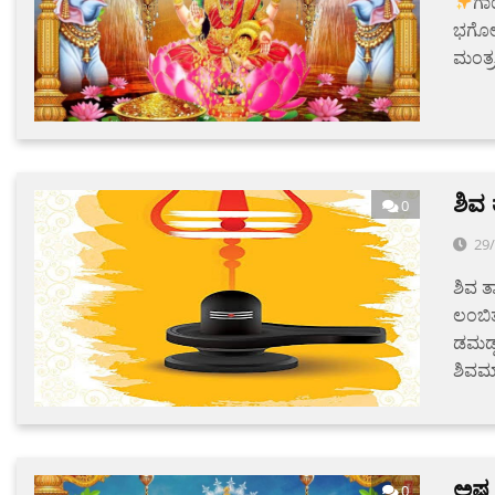
ಗಾ
ಭರ್ಗ
ಮಂತ್
ಶಿವ 
0
29
ಶಿವ ತ
ಲಂಬಿ
ಡಮಡ್
ಶಿವಮ್
ಅಷ್ಟ
0