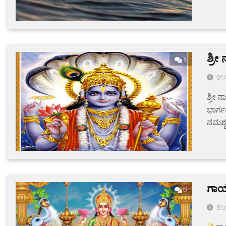
ಶ್ರ
1
01
ಶ್ರೀ 
ಭಾರ್ಗ
ನಮಶ್ಶ
ಗಾಯತ
0
31