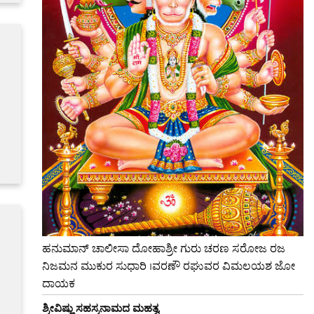
ಹನುಮಾನ್ ಚಾಲೀಸಾ ದೋಹಾಶ್ರೀ ಗುರು ಚರಣ ಸರೋಜ ರಜ
ನಿಜಮನ ಮುಕುರ ಸುಧಾರಿ ।ವರಣೌ ರಘುವರ ವಿಮಲಯಶ ಜೋ
ದಾಯಕ
ಶ್ರೀವಿಷ್ಣು ಸಹಸ್ರನಾಮದ ಮಹತ್ವ