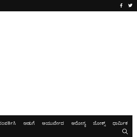
ಸಂಪರ್ಕಿಸಿ
ಅಡುಗೆ
ಆಯುರ್ವೇದ
ಆರೋಗ್ಯ
ಜೋಕ್ಸ್
ಧಾರ್ಮಿಕ