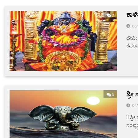
ಕಾಳಿ
0
06
ದೇವೀ 
ಕದಂಬ
‌ಶ್
0
04
‌ll ಶ
ಸಂವೃ