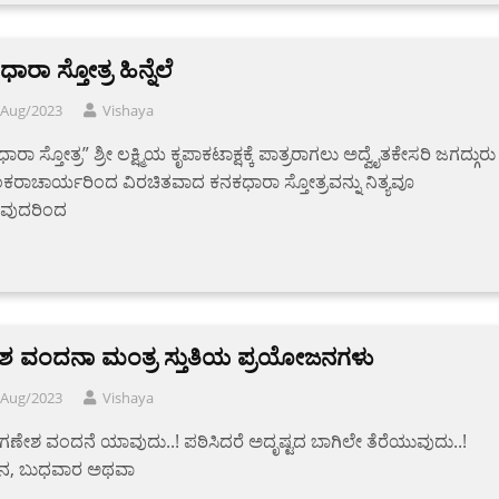
ಾರಾ ಸ್ತೋತ್ರ ಹಿನ್ನೆಲೆ
/Aug/2023
Vishaya
ರಾ ಸ್ತೋತ್ರ” ಶ್ರೀ ಲಕ್ಷ್ಮಿಯ ಕೃಪಾಕಟಾಕ್ಷಕ್ಕೆ ಪಾತ್ರರಾಗಲು ಅದ್ವೈತಕೇಸರಿ ಜಗದ್ಗುರು
ಶಂಕರಾಚಾರ್ಯರಿಂದ ವಿರಚಿತವಾದ ಕನಕಧಾರಾ ಸ್ತೋತ್ರವನ್ನು ನಿತ್ಯವೂ
ುವುದರಿಂದ
ೇಶ ವಂದನಾ ಮಂತ್ರ ಸ್ತುತಿಯ ಪ್ರಯೋಜನಗಳು
/Aug/2023
Vishaya
‌ ‌ಶ್ರೀ ಗಣೇಶ ವಂದನೆ ಯಾವುದು..! ಪಠಿಸಿದರೆ ಅದೃಷ್ಟದ ಬಾಗಿಲೇ ತೆರೆಯುವುದು..!
ದಿನ, ಬುಧವಾರ ಅಥವಾ